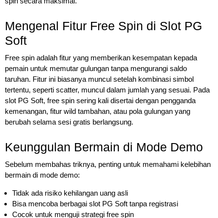
spin secara maksimal.
Mengenal Fitur Free Spin di Slot PG
Soft
Free spin adalah fitur yang memberikan kesempatan kepada
pemain untuk memutar gulungan tanpa mengurangi saldo
taruhan. Fitur ini biasanya muncul setelah kombinasi simbol
tertentu, seperti scatter, muncul dalam jumlah yang sesuai. Pada
slot PG Soft, free spin sering kali disertai dengan pengganda
kemenangan, fitur wild tambahan, atau pola gulungan yang
berubah selama sesi gratis berlangsung.
Keunggulan Bermain di Mode Demo
Sebelum membahas triknya, penting untuk memahami kelebihan
bermain di mode demo:
Tidak ada risiko kehilangan uang asli
Bisa mencoba berbagai slot PG Soft tanpa registrasi
Cocok untuk menguji strategi free spin