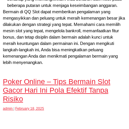
beberapa putaran untuk menjaga keseimbangan anggaran.
Bermain di QQ Slot dapat memberikan pengalaman yang
mengasyikkan dan peluang untuk meraih kemenangan besar jika
dilakukan dengan strategi yang tepat. Memahami cara memilih
mesin slot yang tepat, mengelola bankroll, memanfaatkan fitur
bonus, dan tetap disiplin dalam bermain adalah kunci untuk
meraih keuntungan dalam permainan ini. Dengan mengikuti
langkah-langkah ini, Anda bisa meningkatkan peluang
kemenangan Anda dan menikmati pengalaman bermain yang
lebih menyenangkan.
Poker Online – Tips Bermain Slot
Gacor Hari Ini Pola Efektif Tanpa
Risiko
admin
|
February 18, 2025