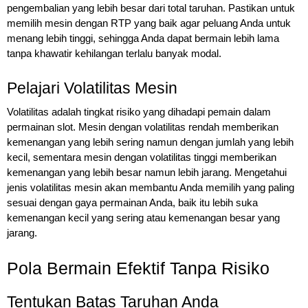
pengembalian yang lebih besar dari total taruhan. Pastikan untuk
memilih mesin dengan RTP yang baik agar peluang Anda untuk
menang lebih tinggi, sehingga Anda dapat bermain lebih lama
tanpa khawatir kehilangan terlalu banyak modal.
Pelajari Volatilitas Mesin
Volatilitas adalah tingkat risiko yang dihadapi pemain dalam
permainan slot. Mesin dengan volatilitas rendah memberikan
kemenangan yang lebih sering namun dengan jumlah yang lebih
kecil, sementara mesin dengan volatilitas tinggi memberikan
kemenangan yang lebih besar namun lebih jarang. Mengetahui
jenis volatilitas mesin akan membantu Anda memilih yang paling
sesuai dengan gaya permainan Anda, baik itu lebih suka
kemenangan kecil yang sering atau kemenangan besar yang
jarang.
Pola Bermain Efektif Tanpa Risiko
Tentukan Batas Taruhan Anda