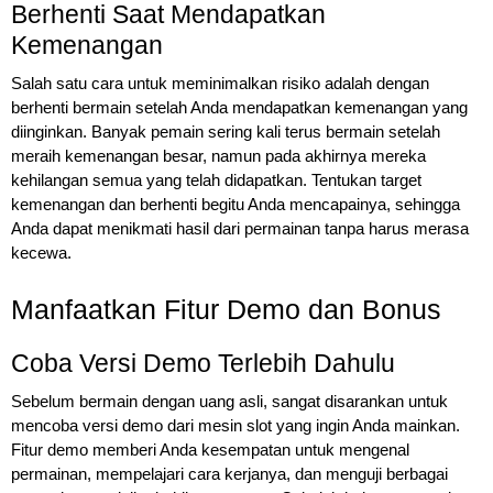
Berhenti Saat Mendapatkan
Kemenangan
Salah satu cara untuk meminimalkan risiko adalah dengan
berhenti bermain setelah Anda mendapatkan kemenangan yang
diinginkan. Banyak pemain sering kali terus bermain setelah
meraih kemenangan besar, namun pada akhirnya mereka
kehilangan semua yang telah didapatkan. Tentukan target
kemenangan dan berhenti begitu Anda mencapainya, sehingga
Anda dapat menikmati hasil dari permainan tanpa harus merasa
kecewa.
Manfaatkan Fitur Demo dan Bonus
Coba Versi Demo Terlebih Dahulu
Sebelum bermain dengan uang asli, sangat disarankan untuk
mencoba versi demo dari mesin slot yang ingin Anda mainkan.
Fitur demo memberi Anda kesempatan untuk mengenal
permainan, mempelajari cara kerjanya, dan menguji berbagai