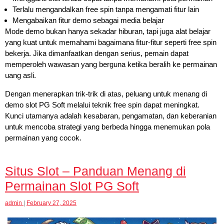
Terlalu mengandalkan free spin tanpa mengamati fitur lain
Mengabaikan fitur demo sebagai media belajar
Mode demo bukan hanya sekadar hiburan, tapi juga alat belajar
yang kuat untuk memahami bagaimana fitur-fitur seperti free spin
bekerja. Jika dimanfaatkan dengan serius, pemain dapat
memperoleh wawasan yang berguna ketika beralih ke permainan
uang asli.
Dengan menerapkan trik-trik di atas, peluang untuk menang di
demo slot PG Soft melalui teknik free spin dapat meningkat.
Kunci utamanya adalah kesabaran, pengamatan, dan keberanian
untuk mencoba strategi yang berbeda hingga menemukan pola
permainan yang cocok.
Situs Slot – Panduan Menang di
Permainan Slot PG Soft
admin
|
February 27, 2025