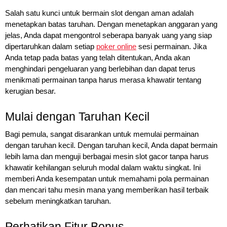
Salah satu kunci untuk bermain slot dengan aman adalah
menetapkan batas taruhan. Dengan menetapkan anggaran yang
jelas, Anda dapat mengontrol seberapa banyak uang yang siap
dipertaruhkan dalam setiap
poker online
sesi permainan. Jika
Anda tetap pada batas yang telah ditentukan, Anda akan
menghindari pengeluaran yang berlebihan dan dapat terus
menikmati permainan tanpa harus merasa khawatir tentang
kerugian besar.
Mulai dengan Taruhan Kecil
Bagi pemula, sangat disarankan untuk memulai permainan
dengan taruhan kecil. Dengan taruhan kecil, Anda dapat bermain
lebih lama dan menguji berbagai mesin slot gacor tanpa harus
khawatir kehilangan seluruh modal dalam waktu singkat. Ini
memberi Anda kesempatan untuk memahami pola permainan
dan mencari tahu mesin mana yang memberikan hasil terbaik
sebelum meningkatkan taruhan.
Perhatikan Fitur Bonus