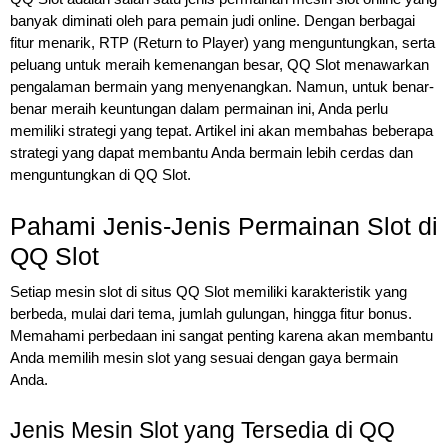
banyak diminati oleh para pemain judi online. Dengan berbagai
fitur menarik, RTP (Return to Player) yang menguntungkan, serta
peluang untuk meraih kemenangan besar, QQ Slot menawarkan
pengalaman bermain yang menyenangkan. Namun, untuk benar-
benar meraih keuntungan dalam permainan ini, Anda perlu
memiliki strategi yang tepat. Artikel ini akan membahas beberapa
strategi yang dapat membantu Anda bermain lebih cerdas dan
menguntungkan di QQ Slot.
Pahami Jenis-Jenis Permainan Slot di
QQ Slot
Setiap mesin slot di situs QQ Slot memiliki karakteristik yang
berbeda, mulai dari tema, jumlah gulungan, hingga fitur bonus.
Memahami perbedaan ini sangat penting karena akan membantu
Anda memilih mesin slot yang sesuai dengan gaya bermain
Anda.
Jenis Mesin Slot yang Tersedia di QQ