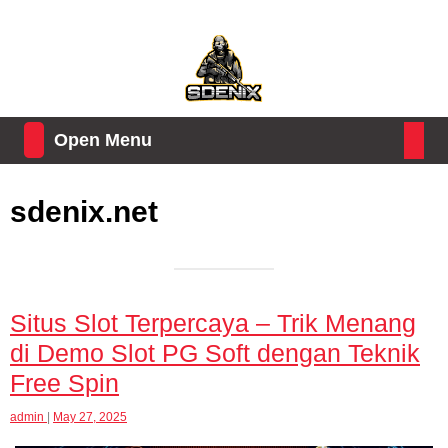
Skip
to
content
Skip
to
content
Open Menu
Open
Menu
sdenix.net
Situs Slot Terpercaya – Trik Menang
di Demo Slot PG Soft dengan Teknik
Free Spin
admin
|
May 27, 2025