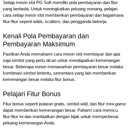
Setiap mesin slot PG Soft memiliki pola pembayaran dan fitur
yang berbeda. Untuk meningkatkan peluang menang, pelajari
cara setiap mesin slot memberikan pembayaran dan bagaimana
fitur-fitur seperti wilds, scatters, dan pengganda bekerja.
Kenali Pola Pembayaran dan
Pembayaran Maksimum
Pastikan Anda memahami cara mesin slot membayar dan apa
saja simbol yang perlu dicari untuk mendapatkan kemenangan
besar. Beberapa mesin menawarkan pembayaran besar melalui
kombinasi simbol tertentu, sementara yang lain memberikan
kemenangan besar melalui fitur bonus.
Pelajari Fitur Bonus
Fitur bonus seperti putaran gratis, simbol wild, dan fitur mini-game
dapat memberikan kemenangan besar. Pahami cara memicu
fitur-fitur ini dan manfaatkan dengan bijak untuk memperbesar
peluang kemenangan Anda.