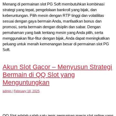
Menang di permainan slot PG Soft membutuhkan kombinasi
strategi yang tepat, pengelolaan bankroll yang bijak, dan
keberuntungan. Pilih mesin dengan RTP tinggi dan volatilitas
sesuai dengan gaya bermain Anda, manfaatkan bonus dan
promosi, serta bermain dengan disiplin dan sabar. Dengan
pemahaman yang baik tentang mesin yang Anda pilih, serta
menggunakan fitur-fitur dengan bijak, Anda dapat meningkatkan
peluang untuk meraih kemenangan besar di permainan slot PG
Soft.
Akun Slot Gacor – Menyusun Strategi
Bermain di QQ Slot yang
Menguntungkan
admin
|
February 18, 2025
QQ Slot adalah salah satu jenis permainan mesin slot online yang