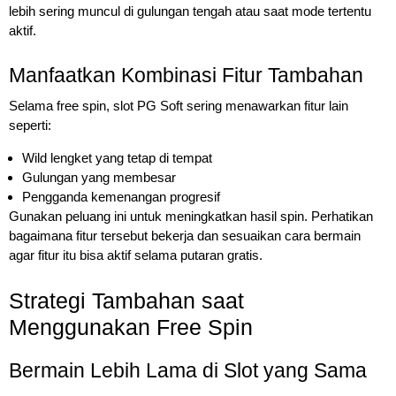
lebih sering muncul di gulungan tengah atau saat mode tertentu
aktif.
Manfaatkan Kombinasi Fitur Tambahan
Selama free spin, slot PG Soft sering menawarkan fitur lain
seperti:
Wild lengket yang tetap di tempat
Gulungan yang membesar
Pengganda kemenangan progresif
Gunakan peluang ini untuk meningkatkan hasil spin. Perhatikan
bagaimana fitur tersebut bekerja dan sesuaikan cara bermain
agar fitur itu bisa aktif selama putaran gratis.
Strategi Tambahan saat
Menggunakan Free Spin
Bermain Lebih Lama di Slot yang Sama