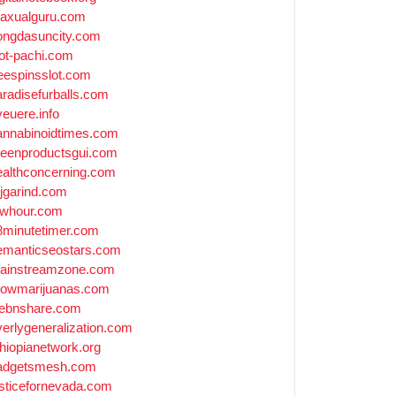
axualguru.com
ongdasuncity.com
lot-pachi.com
reespinsslot.com
aradisefurballs.com
veuere.info
annabinoidtimes.com
reenproductsgui.com
ealthconcerning.com
ojgarind.com
ewhour.com
8minutetimer.com
emanticseostars.com
ainstreamzone.com
rowmarijuanas.com
ebnshare.com
verlygeneralization.com
thiopianetwork.org
adgetsmesh.com
usticefornevada.com