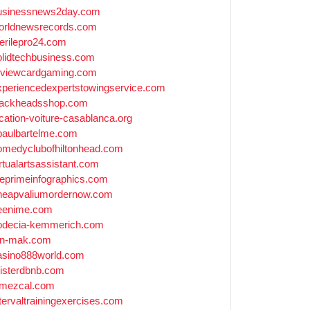
usinessnews2day.com
orldnewsrecords.com
terilepro24.com
olidtechbusiness.com
eviewcardgaming.com
xperiencedexpertstowingservice.com
lackheadsshop.com
ocation-voiture-casablanca.org
paulbartelme.com
omedyclubofhiltonhead.com
rtualartsassistant.com
heprimeinfographics.com
heapvaliumordernow.com
eenime.com
odecia-kemmerich.com
un-mak.com
asino888world.com
isterdbnb.com
kmezcal.com
ntervaltrainingexercises.com