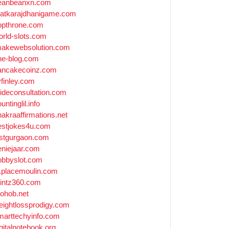
eanbeanxn.com
atkarajdhanigame.com
opthrone.com
orld-slots.com
makewebsolution.com
he-blog.com
ancakecoinz.com
yfinley.com
rideconsultation.com
untinglil.info
hakraaffirmations.net
estjokes4u.com
ustgurgaon.com
eniejaar.com
obbyslot.com
1placemoulin.com
intz360.com
ohob.net
eightlossprodigy.com
marttechyinfo.com
gitalnotebook.org