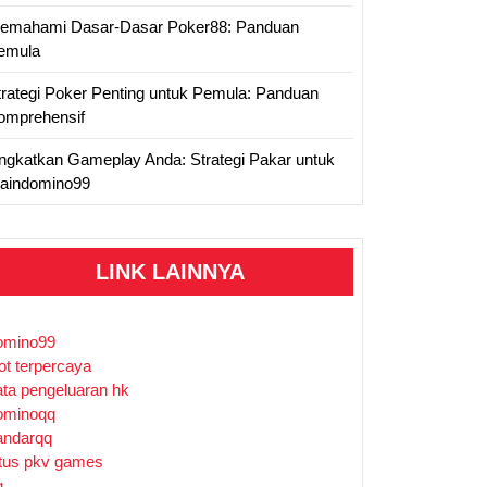
emahami Dasar-Dasar Poker88: Panduan
emula
trategi Poker Penting untuk Pemula: Panduan
omprehensif
ingkatkan Gameplay Anda: Strategi Pakar untuk
aindomino99
LINK LAINNYA
omino99
ot terpercaya
ata pengeluaran hk
ominoqq
andarqq
itus pkv games
q