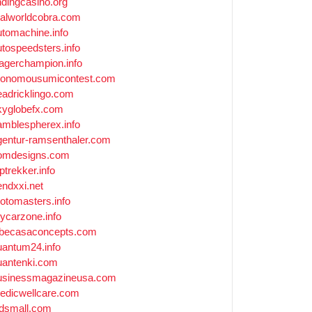
ndingcasino.org
ealworldcobra.com
utomachine.info
utospeedsters.info
agerchampion.info
onomousumicontest.com
eadricklingo.com
kyglobefx.com
amblespherex.info
gentur-ramsenthaler.com
omdesigns.com
iptrekker.info
endxxi.net
otomasters.info
ycarzone.info
ibecasaconcepts.com
uantum24.info
uantenki.com
usinessmagazineusa.com
edicwellcare.com
idsmall.com