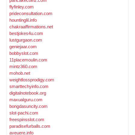
pancakecoinz.com
flyfinley.com
prideconsultation.com
hountinglil.info
chakraaffirmations.net
bestjokes4u.com
lustgurgaon.com
geniejaar.com
bobbyslot.com
11placemoulin.com
mintz360.com
mohob.net
weightlossprodigy.com
smarttechyinfo.com
digitalnotebook.org
maxualguru.com
bongdasuncity.com
slot-pachi.com
freespinsslot.com
paradisefurballs.com
aveuere.info