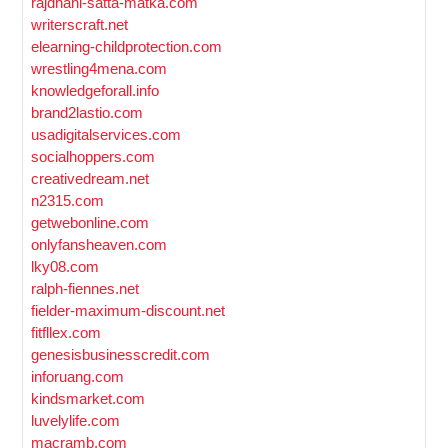
rajdhani-satta-matka.com
writerscraft.net
elearning-childprotection.com
wrestling4mena.com
knowledgeforall.info
brand2lastio.com
usadigitalservices.com
socialhoppers.com
creativedream.net
n2315.com
getwebonline.com
onlyfansheaven.com
lky08.com
ralph-fiennes.net
fielder-maximum-discount.net
fitfllex.com
genesisbusinesscredit.com
inforuang.com
kindsmarket.com
luvelylife.com
macramb.com