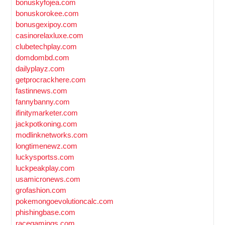
bonuskyfojea.com
bonuskorokee.com
bonusgexipoy.com
casinorelaxluxe.com
clubetechplay.com
domdombd.com
dailyplayz.com
getprocrackhere.com
fastinnews.com
fannybanny.com
ifinitymarketer.com
jackpotkoning.com
modlinknetworks.com
longtimenewz.com
luckysportss.com
luckpeakplay.com
usamicronews.com
grofashion.com
pokemongoevolutioncalc.com
phishingbase.com
racegamings.com