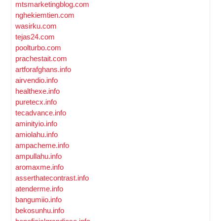
mtsmarketingblog.com
nghekiemtien.com
wasirku.com
tejas24.com
poolturbo.com
prachestait.com
artforafghans.info
airvendio.info
healthexe.info
puretecx.info
tecadvance.info
aminityio.info
amiolahu.info
ampacheme.info
ampullahu.info
aromaxme.info
asserthatecontrast.info
atenderme.info
bangumiio.info
bekosunhu.info