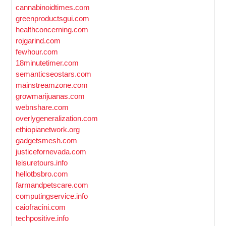
cannabinoidtimes.com
greenproductsgui.com
healthconcerning.com
rojgarind.com
fewhour.com
18minutetimer.com
semanticseostars.com
mainstreamzone.com
growmarijuanas.com
webnshare.com
overlygeneralization.com
ethiopianetwork.org
gadgetsmesh.com
justicefornevada.com
leisuretours.info
hellotbsbro.com
farmandpetscare.com
computingservice.info
caiofracini.com
techpositive.info