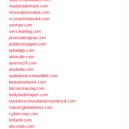
readytrademark.com
renovationsrated.com
scoziarestaurant.com
seohart.com
set-cleaning.com
promodesignai.com
publicistspaper.com
quindaily.com
abosulte.com
aiverse24.com
anubella.com
audiobooksonaudible.com
beautenetwork.com
bitcoin-tracing.com
bodyandshapes.com
businessconsultantsroundrock.com
classicglobalnews.com
cybercusp.com
britaintt.com
deconds.com