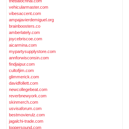
thebalochhal.com
vehicularmaster.com
vibesaccent.com
ampajavierdemiguel.org
brainboosters.co
amberlately.com
joycebriscoe.com
aicarmina.com
mypartysupplystore.com
annforwisconsin.com
findjaipur.com
cultofjim.com
glimmerick.com
davidfollett.com
newcollegebeat.com
reverbnewyork.com
skinmerch.com
usvisaforum.com
bestmovierulz.com
jagalchi-trade.com
loopersound.com