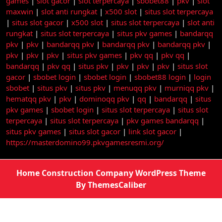
games
|
slot gacor
|
slot terpercaya
|
sbobet88
|
pkv
|
slot
maxwin
|
slot anti rungkat
|
x500 slot
|
situs slot terpercaya
|
situs slot gacor
|
x500 slot
|
situs slot terpercaya
|
slot anti
rungkat
|
situs slot terpercaya
|
situs pkv games
|
bandarqq
pkv
|
pkv
|
bandarqq pkv
|
bandarqq pkv
|
bandarqq pkv
|
pkv
|
pkv
|
pkv
|
situs pkv games
|
pkv qq
|
pkv qq
|
bandarqq
|
pkv qq
|
situs pkv
|
pkv
|
pkv
|
pkv
|
situs slot
gacor
|
sbobet login
|
sbobet login
|
sbobet88 login
|
login
sbobet
|
situs pkv
|
situs pkv
|
menuqq pkv
|
murniqq pkv
|
hematqq pkv
|
pkv
|
dominoqq pkv
|
qq
|
bandarqq
|
situs
pkv games
|
sbobet login
|
situs slot terpercaya
|
situs slot
terpercaya
|
situs slot terpercaya
|
pkv games bandarqq
|
situs pkv games
|
situs slot gacor
|
link slot gacor
|
https://masterdomino99.pkvgamesresmi.org/
Home Construction Company WordPress Theme
By ThemesCaliber