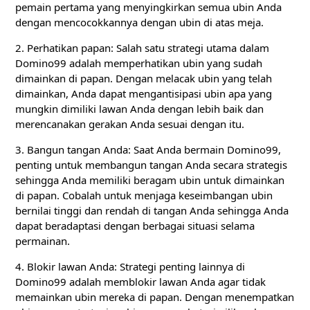
pemain pertama yang menyingkirkan semua ubin Anda
dengan mencocokkannya dengan ubin di atas meja.
2. Perhatikan papan: Salah satu strategi utama dalam
Domino99 adalah memperhatikan ubin yang sudah
dimainkan di papan. Dengan melacak ubin yang telah
dimainkan, Anda dapat mengantisipasi ubin apa yang
mungkin dimiliki lawan Anda dengan lebih baik dan
merencanakan gerakan Anda sesuai dengan itu.
3. Bangun tangan Anda: Saat Anda bermain Domino99,
penting untuk membangun tangan Anda secara strategis
sehingga Anda memiliki beragam ubin untuk dimainkan
di papan. Cobalah untuk menjaga keseimbangan ubin
bernilai tinggi dan rendah di tangan Anda sehingga Anda
dapat beradaptasi dengan berbagai situasi selama
permainan.
4. Blokir lawan Anda: Strategi penting lainnya di
Domino99 adalah memblokir lawan Anda agar tidak
memainkan ubin mereka di papan. Dengan menempatkan