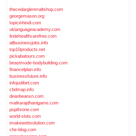
thecedarglenmaltshop.com
georgemason.org
topicinhindi.com
uklanguageacademy.com
lindehealthcarefree.com
allbusinessjobs.info
top10products.net
pickabatours.com
beastmode-bodybuilding.com
financelplan.info
businessfuture.info
infojudibet.com
cbdmap.info
deanbeanxn.com
matkarajdhanigame.com
popthrone.com
world-slots.com
imakewebsolution.com
che-blog.com