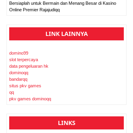
Bersiaplah untuk Bermain dan Menang Besar di Kasino
Online Premier Rajajudiqq
LINK LAINNYA
domino99
slot terpercaya
data pengeluaran hk
dominoqq
bandarqq
situs pkv games
qq
pkv games dominoqq
LINKS