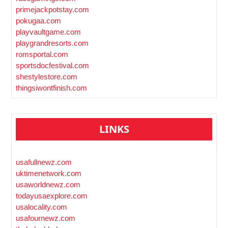
primejackpotstay.com
pokugaa.com
playvaultgame.com
playgrandresorts.com
romsportal.com
sportsdocfestival.com
shestylestore.com
thingsiwontfinish.com
LINKS
usafullnewz.com
uktimenetwork.com
usaworldnewz.com
todayusaexplore.com
usalocality.com
usafournewz.com