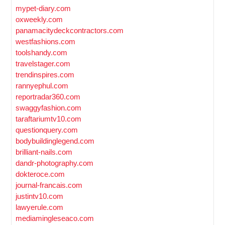
mypet-diary.com
oxweekly.com
panamacitydeckcontractors.com
westfashions.com
toolshandy.com
travelstager.com
trendinspires.com
rannyephul.com
reportradar360.com
swaggyfashion.com
taraftariumtv10.com
questionquery.com
bodybuildinglegend.com
brilliant-nails.com
dandr-photography.com
dokteroce.com
journal-francais.com
justintv10.com
lawyerule.com
mediamingleseaco.com