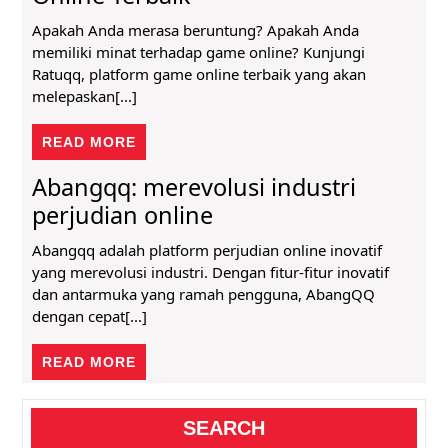
Apakah Anda merasa beruntung? Apakah Anda
memiliki minat terhadap game online? Kunjungi
Ratuqq, platform game online terbaik yang akan
melepaskan[...]
READ
READ MORE
MORE
Abangqq: merevolusi industri
perjudian online
Abangqq adalah platform perjudian online inovatif
yang merevolusi industri. Dengan fitur-fitur inovatif
dan antarmuka yang ramah pengguna, AbangQQ
dengan cepat[...]
READ
READ MORE
MORE
SEARCH