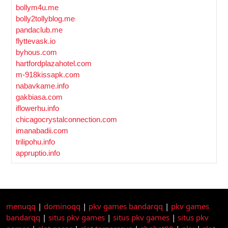
bollym4u.me
bolly2tollyblog.me
pandaclub.me
flyttevask.io
byhous.com
hartfordplazahotel.com
m-918kissapk.com
nabavkame.info
gakbiasa.com
iflowerhu.info
chicagocrystalconnection.com
imanabadii.com
trilipohu.info
appruptio.info
menuqq
|
dominoqq
|
pkv games bandarqq
|
pkv games
bandarqq
|
situs pkv games
|
situs pkv games
|
situs pkv