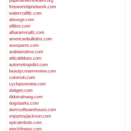
paperlanterntheatre.org
freeworshipnetwork.com
watercraftllc.com
abourge.com
afiliixs.com
alharammallz.com
americanbulletins.com
asespares.com
arabianstime.com
atticabblues.com
autometropolist.com
beautycreamreview.com
coinmoh.com
cyclopsreview.com
dattgen.com
didoivatnang.com
dogsbarks.com
dwmsoftwarehouse.com
enjoytroyjackson.com
epicaimbots.com
etech4news.com