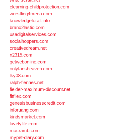
elearning-childprotection.com
wrestling4mena.com
knowledgeforall.info
brand2lastio.com
usadigitalservices.com
socialhoppers.com
creativedream.net
n2315.com
getwebonline.com
onlyfansheaven.com
lky08.com
ralph-fiennes.net
fielder-maximum-discount.net
fitfllex.com
genesisbusinesscredit.com
inforuang.com
kindsmarket.com
luvelylife.com
macramb.com
mypet-diary.com