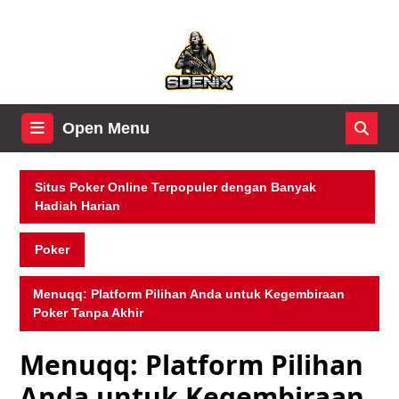
Skip
to
content
Skip
to
content
Open
Open Menu
Menu
Situs Poker Online Terpopuler dengan Banyak
Hadiah Harian
Poker
Menuqq: Platform Pilihan Anda untuk Kegembiraan
Poker Tanpa Akhir
Menuqq: Platform Pilihan
Anda untuk Kegembiraan