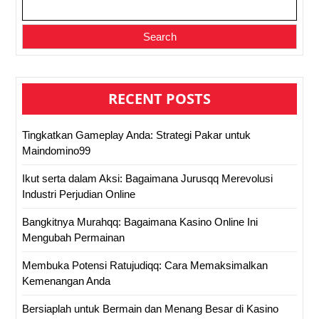
Search
RECENT POSTS
Tingkatkan Gameplay Anda: Strategi Pakar untuk
Maindomino99
Ikut serta dalam Aksi: Bagaimana Jurusqq Merevolusi
Industri Perjudian Online
Bangkitnya Murahqq: Bagaimana Kasino Online Ini
Mengubah Permainan
Membuka Potensi Ratujudiqq: Cara Memaksimalkan
Kemenangan Anda
Bersiaplah untuk Bermain dan Menang Besar di Kasino