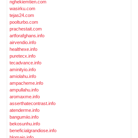
nghekiemtien.com
wasirku.com
tejas24.com
poolturbo.com
prachestait.com
artforafghans.info
airvendio.info
healthexe.info
puretecx.info
tecadvance.info
aminityio.info
amiolahu.info
ampacheme.info
ampullahu.info
aromaxme.info
asserthatecontrast.info
atenderme.info
bangumiio.info
bekosunhu.info
beneficialgrandiose.info
blomaio.info