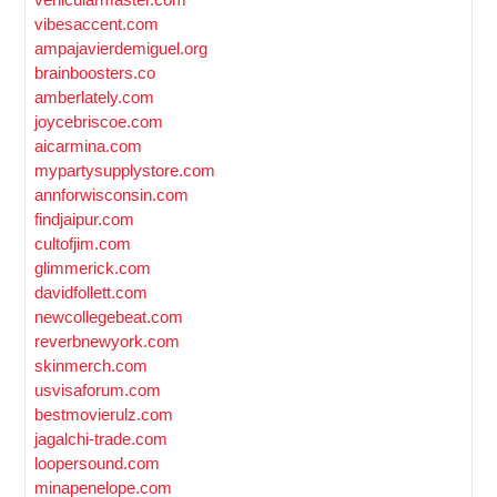
vibesaccent.com
ampajavierdemiguel.org
brainboosters.co
amberlately.com
joycebriscoe.com
aicarmina.com
mypartysupplystore.com
annforwisconsin.com
findjaipur.com
cultofjim.com
glimmerick.com
davidfollett.com
newcollegebeat.com
reverbnewyork.com
skinmerch.com
usvisaforum.com
bestmovierulz.com
jagalchi-trade.com
loopersound.com
minapenelope.com