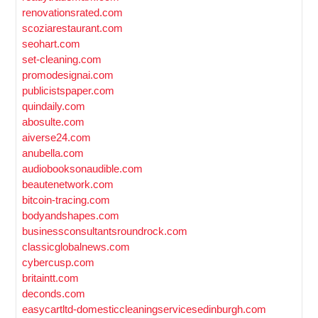
renovationsrated.com
scoziarestaurant.com
seohart.com
set-cleaning.com
promodesignai.com
publicistspaper.com
quindaily.com
abosulte.com
aiverse24.com
anubella.com
audiobooksonaudible.com
beautenetwork.com
bitcoin-tracing.com
bodyandshapes.com
businessconsultantsroundrock.com
classicglobalnews.com
cybercusp.com
britaintt.com
deconds.com
easycartltd-domesticcleaningservicesedinburgh.com