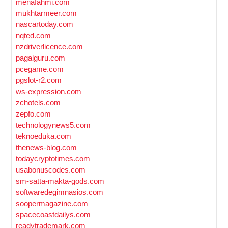
menafahmi.com
mukhtarmeer.com
nascartoday.com
nqted.com
nzdriverlicence.com
pagalguru.com
pcegame.com
pgslot-r2.com
ws-expression.com
zchotels.com
zepfo.com
technologynews5.com
teknoeduka.com
thenews-blog.com
todaycryptotimes.com
usabonuscodes.com
sm-satta-makta-gods.com
softwaredegimnasios.com
soopermagazine.com
spacecoastdailys.com
readytrademark.com