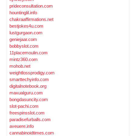
prideconsultation.com
hountinglil.info
chakraaffirmations.net
bestjokes4u.com
lustgurgaon.com
geniejaar.com
bobbyslot.com
11placemoulin.com
mintz360.com
mohob.net
weightlossprodigy.com
smarttechyinfo.com
digitalnotebook.org
maxualguru.com
bongdasuncity.com
slot-pachi.com
freespinsslot.com
paradisefurballs.com
aveuere.info
cannabinoidtimes.com