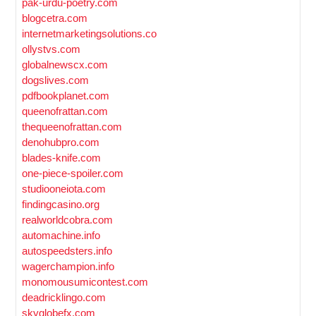
pak-urdu-poetry.com
blogcetra.com
internetmarketingsolutions.co
ollystvs.com
globalnewscx.com
dogslives.com
pdfbookplanet.com
queenofrattan.com
thequeenofrattan.com
denohubpro.com
blades-knife.com
one-piece-spoiler.com
studiooneiota.com
findingcasino.org
realworldcobra.com
automachine.info
autospeedsters.info
wagerchampion.info
monomousumicontest.com
deadricklingo.com
skyglobefx.com