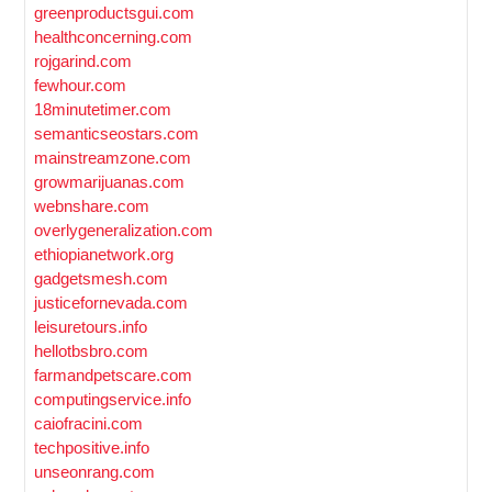
greenproductsgui.com
healthconcerning.com
rojgarind.com
fewhour.com
18minutetimer.com
semanticseostars.com
mainstreamzone.com
growmarijuanas.com
webnshare.com
overlygeneralization.com
ethiopianetwork.org
gadgetsmesh.com
justicefornevada.com
leisuretours.info
hellotbsbro.com
farmandpetscare.com
computingservice.info
caiofracini.com
techpositive.info
unseonrang.com