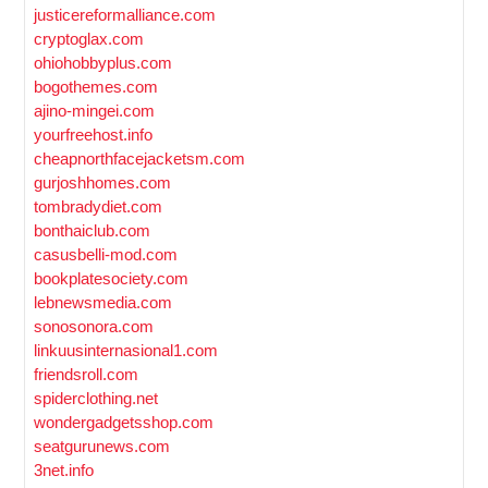
justicereformalliance.com
cryptoglax.com
ohiohobbyplus.com
bogothemes.com
ajino-mingei.com
yourfreehost.info
cheapnorthfacejacketsm.com
gurjoshhomes.com
tombradydiet.com
bonthaiclub.com
casusbelli-mod.com
bookplatesociety.com
lebnewsmedia.com
sonosonora.com
linkuusinternasional1.com
friendsroll.com
spiderclothing.net
wondergadgetsshop.com
seatgurunews.com
3net.info