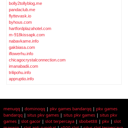
bolly2tollyblog.me
pandaclub.me
flyttevask.io
byhous.com
hartfordplazahotel.com
m-918kissapk.com
nabavkame.info
gakbiasa.com
iflowerhu.info
chicagocrystalconnection.com
imanabadii.com
trilipohu.info
appruptio.info
menuqq
|
dominoqq
|
pkv games bandarqq
|
pkv games
bandarqq
|
situs pkv games
|
situs pkv games
|
situs pkv
games
|
slot gacor
|
slot terpercaya
|
sbobet88
|
pkv
|
slot
maxwin
|
slot anti rungkat
|
x500 slot
|
situs slot terpercaya