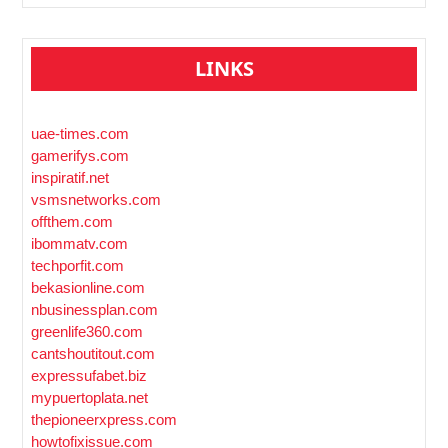
LINKS
uae-times.com
gamerifys.com
inspiratif.net
vsmsnetworks.com
offthem.com
ibommatv.com
techporfit.com
bekasionline.com
nbusinessplan.com
greenlife360.com
cantshoutitout.com
expressufabet.biz
mypuertoplata.net
thepioneerxpress.com
howtofixissue.com