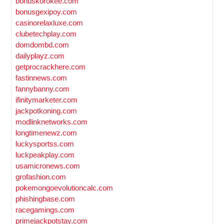
bonuskorokee.com
bonusgexipoy.com
casinorelaxluxe.com
clubetechplay.com
domdombd.com
dailyplayz.com
getprocrackhere.com
fastinnews.com
fannybanny.com
ifinitymarketer.com
jackpotkoning.com
modlinknetworks.com
longtimenewz.com
luckysportss.com
luckpeakplay.com
usamicronews.com
grofashion.com
pokemongoevolutioncalc.com
phishingbase.com
racegamings.com
primejackpotstay.com