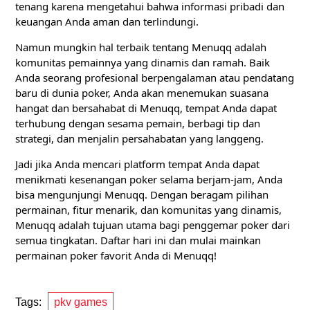
tenang karena mengetahui bahwa informasi pribadi dan
keuangan Anda aman dan terlindungi.
Namun mungkin hal terbaik tentang Menuqq adalah
komunitas pemainnya yang dinamis dan ramah. Baik
Anda seorang profesional berpengalaman atau pendatang
baru di dunia poker, Anda akan menemukan suasana
hangat dan bersahabat di Menuqq, tempat Anda dapat
terhubung dengan sesama pemain, berbagi tip dan
strategi, dan menjalin persahabatan yang langgeng.
Jadi jika Anda mencari platform tempat Anda dapat
menikmati kesenangan poker selama berjam-jam, Anda
bisa mengunjungi Menuqq. Dengan beragam pilihan
permainan, fitur menarik, dan komunitas yang dinamis,
Menuqq adalah tujuan utama bagi penggemar poker dari
semua tingkatan. Daftar hari ini dan mulai mainkan
permainan poker favorit Anda di Menuqq!
Tags:
pkv games