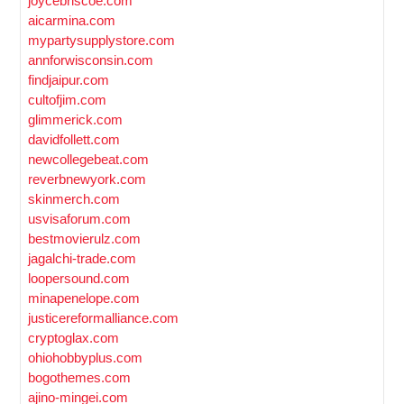
joycebriscoe.com
aicarmina.com
mypartysupplystore.com
annforwisconsin.com
findjaipur.com
cultofjim.com
glimmerick.com
davidfollett.com
newcollegebeat.com
reverbnewyork.com
skinmerch.com
usvisaforum.com
bestmovierulz.com
jagalchi-trade.com
loopersound.com
minapenelope.com
justicereformalliance.com
cryptoglax.com
ohiohobbyplus.com
bogothemes.com
ajino-mingei.com