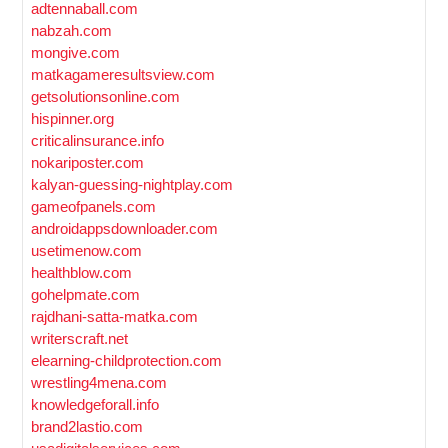
adtennaball.com
nabzah.com
mongive.com
matkagameresultsview.com
getsolutionsonline.com
hispinner.org
criticalinsurance.info
nokariposter.com
kalyan-guessing-nightplay.com
gameofpanels.com
androidappsdownloader.com
usetimenow.com
healthblow.com
gohelpmate.com
rajdhani-satta-matka.com
writerscraft.net
elearning-childprotection.com
wrestling4mena.com
knowledgeforall.info
brand2lastio.com