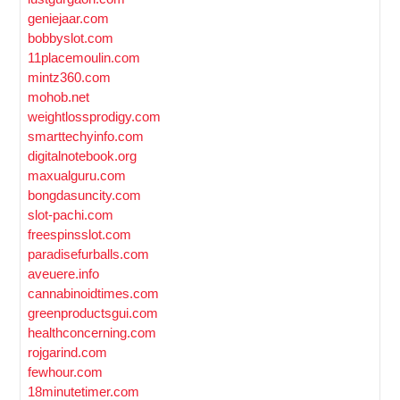
geniejaar.com
bobbyslot.com
11placemoulin.com
mintz360.com
mohob.net
weightlossprodigy.com
smarttechyinfo.com
digitalnotebook.org
maxualguru.com
bongdasuncity.com
slot-pachi.com
freespinsslot.com
paradisefurballs.com
aveuere.info
cannabinoidtimes.com
greenproductsgui.com
healthconcerning.com
rojgarind.com
fewhour.com
18minutetimer.com