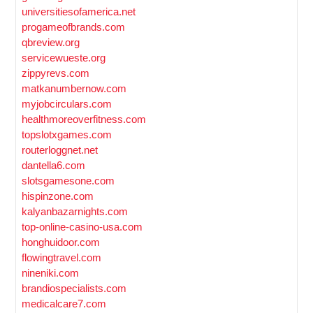
universitiesofamerica.net
progameofbrands.com
qbreview.org
servicewueste.org
zippyrevs.com
matkanumbernow.com
myjobcirculars.com
healthmoreoverfitness.com
topslotxgames.com
routerloggnet.net
dantella6.com
slotsgamesone.com
hispinzone.com
kalyanbazarnights.com
top-online-casino-usa.com
honghuidoor.com
flowingtravel.com
nineniki.com
brandiospecialists.com
medicalcare7.com