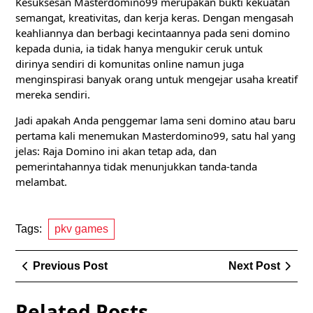
Kesuksesan Masterdomino99 merupakan bukti kekuatan
semangat, kreativitas, dan kerja keras. Dengan mengasah
keahliannya dan berbagi kecintaannya pada seni domino
kepada dunia, ia tidak hanya mengukir ceruk untuk
dirinya sendiri di komunitas online namun juga
menginspirasi banyak orang untuk mengejar usaha kreatif
mereka sendiri.
Jadi apakah Anda penggemar lama seni domino atau baru
pertama kali menemukan Masterdomino99, satu hal yang
jelas: Raja Domino ini akan tetap ada, dan
pemerintahannya tidak menunjukkan tanda-tanda
melambat.
Tags:
pkv games
Post
Previous
Next
Previous Post
Next Post
navigation
Post
Post
Related Posts