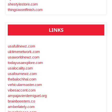
shestylestore.com
thingsiwontfinish.com
LINKS
usafullnewz.com
uktimenetwork.com
usaworldnewz.com
todayusaexplore.com
usalocality.com
usafournewz.com
thebalochhal.com
vehicularmaster.com
vibesaccent.com
ampajavierdemiguel.org
brainboosters.co
amberlately.com