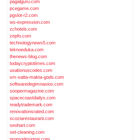
pagalguru.com
pcegame.com
pgslot-r2.com
ws-expression.com
zchotels.com
zepfo.com
technologynews5.com
teknoeduka.com
thenews-blog.com
todaycryptotimes.com
usabonuscodes.com
sm-satta-makta-gods.com
softwaredegimnasios.com
soopermagazine.com
spacecoastdailys.com
readytrademark.com
renovationsrated.com
scoziarestaurant.com
seohart.com
set-cleaning.com
promodesignai.com