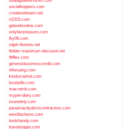
usadigitalservices.com
socialhoppers.com
creativedream.net
n2315.com
getwebonline.com
onlyfansheaven.com
lky08.com
ralph-fiennes.net
fielder-maximum-discount.net
fitfllex.com
genesisbusinesscredit.com
inforuang.com
kindsmarket.com
luvelylife.com
macramb.com
mypet-diary.com
oxweekly.com
panamacitydeckcontractors.com
westfashions.com
toolshandy.com
travelstager.com