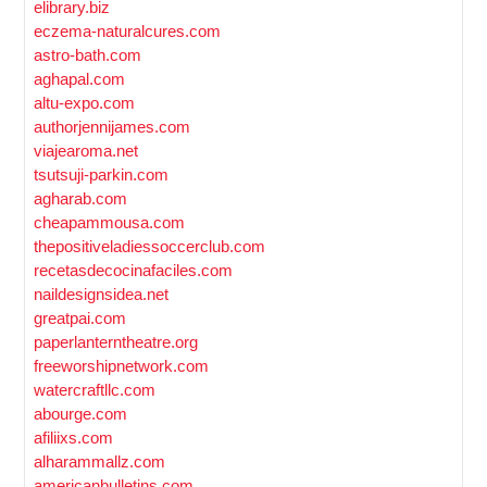
elibrary.biz
eczema-naturalcures.com
astro-bath.com
aghapal.com
altu-expo.com
authorjennijames.com
viajearoma.net
tsutsuji-parkin.com
agharab.com
cheapammousa.com
thepositiveladiessoccerclub.com
recetasdecocinafaciles.com
naildesignsidea.net
greatpai.com
paperlanterntheatre.org
freeworshipnetwork.com
watercraftllc.com
abourge.com
afiliixs.com
alharammallz.com
americanbulletins.com