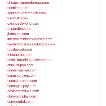
cheapvaliumordernow.com
beenime.com
sodecia-kemmerich.com
fun-mak.com
casino888world.com
misterdbnb.com
jkmezcal.com
intervaltrainingexercises.com
tyestylebusinesssolutions.com
royalpoipet.com
thestaurant.com
bestlinktrackingsoftware.com
clublubupoo.com
bonusmazijeu.com
bonuskyfojea.com
bonuskorokee.com
bonusgexipoy.com
casinorelaxluxe.com
clubetechplay.com
domdombd.com