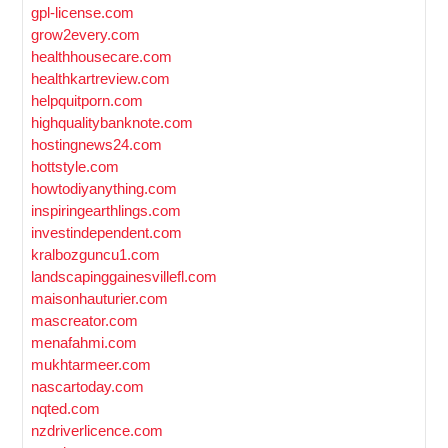
gpl-license.com
grow2every.com
healthhousecare.com
healthkartreview.com
helpquitporn.com
highqualitybanknote.com
hostingnews24.com
hottstyle.com
howtodiyanything.com
inspiringearthlings.com
investindependent.com
kralbozguncu1.com
landscapinggainesvillefl.com
maisonhauturier.com
mascreator.com
menafahmi.com
mukhtarmeer.com
nascartoday.com
nqted.com
nzdriverlicence.com