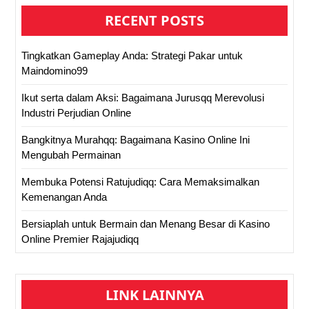
RECENT POSTS
Tingkatkan Gameplay Anda: Strategi Pakar untuk
Maindomino99
Ikut serta dalam Aksi: Bagaimana Jurusqq Merevolusi
Industri Perjudian Online
Bangkitnya Murahqq: Bagaimana Kasino Online Ini
Mengubah Permainan
Membuka Potensi Ratujudiqq: Cara Memaksimalkan
Kemenangan Anda
Bersiaplah untuk Bermain dan Menang Besar di Kasino
Online Premier Rajajudiqq
LINK LAINNYA