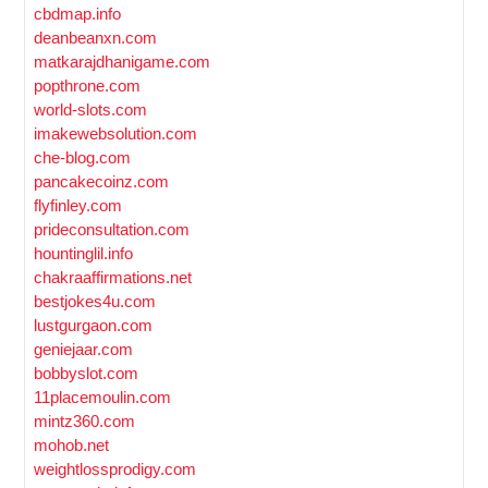
cbdmap.info
deanbeanxn.com
matkarajdhanigame.com
popthrone.com
world-slots.com
imakewebsolution.com
che-blog.com
pancakecoinz.com
flyfinley.com
prideconsultation.com
hountinglil.info
chakraaffirmations.net
bestjokes4u.com
lustgurgaon.com
geniejaar.com
bobbyslot.com
11placemoulin.com
mintz360.com
mohob.net
weightlossprodigy.com