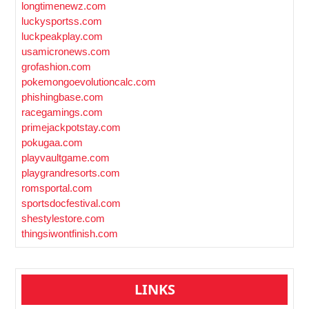
longtimenewz.com
luckysportss.com
luckpeakplay.com
usamicronews.com
grofashion.com
pokemongoevolutioncalc.com
phishingbase.com
racegamings.com
primejackpotstay.com
pokugaa.com
playvaultgame.com
playgrandresorts.com
romsportal.com
sportsdocfestival.com
shestylestore.com
thingsiwontfinish.com
LINKS