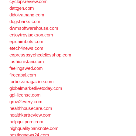
cyclopsreview.com
dattgen.com
didoivatnang.com
dogsbarks.com
dwmsoftwarehouse.com
enjoytroyjackson.com
epicaimbots.com
etech4news.com
expresspsychedelicsshop.com
fashionistani.com
feelingswed.com
firecabal.com
forbessmagazine.com
globalmarketlivetoday.com
gpl-license.com
grow2every.com
healthhousecare.com
healthkartreview.com
helpquitporn.com
highqualitybanknote.com
hostingnews24.com