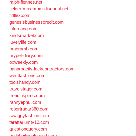
ralph-fiennes.net
fielder-maximum-discount.net
fitfllex.com
genesisbusinesscredit.com
inforuang.com
kindsmarket.com
luvelylife.com
macramb.com
mypet-diary.com
oxweekly.com
panamacitydeckcontractors.com
westfashions.com
toolshandy.com
travelstager.com
trendinspires.com
rannyephul.com
reportradar360.com
swaggyfashion.com
taraftariumtv10.com
questionquery.com
bodybuildinglegend.com