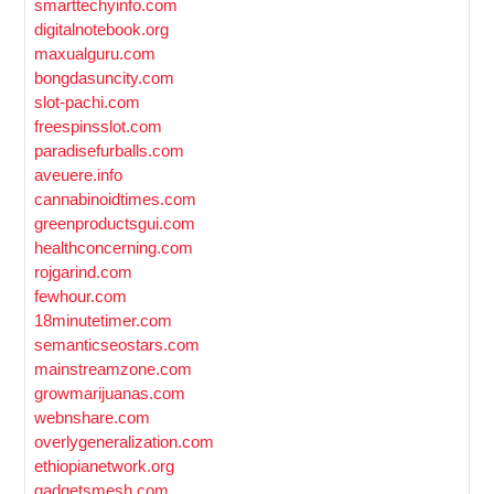
smarttechyinfo.com
digitalnotebook.org
maxualguru.com
bongdasuncity.com
slot-pachi.com
freespinsslot.com
paradisefurballs.com
aveuere.info
cannabinoidtimes.com
greenproductsgui.com
healthconcerning.com
rojgarind.com
fewhour.com
18minutetimer.com
semanticseostars.com
mainstreamzone.com
growmarijuanas.com
webnshare.com
overlygeneralization.com
ethiopianetwork.org
gadgetsmesh.com