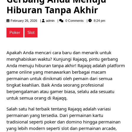
Hiburan Tanpa Akhir
admin
February 26, 2026
admin
0 Comments
8:24 pm
Poker
Slot
Apakah Anda mencari cara baru dan menarik untuk
menghabiskan waktu? Kunjungi Rajaqq, pintu gerbang
Anda menuju hiburan tanpa akhir! Rajaqq adalah platform
game online yang menawarkan berbagai macam
permainan untuk dinikmati oleh pemain dari semua
tingkat keahlian. Baik Anda seorang profesional
berpengalaman atau gamer biasa, selalu ada sesuatu
untuk semua orang di Rajaqq.
Salah satu hal terbaik tentang Rajaqq adalah variasi
permainan yang tersedia. Dari permainan kartu
tradisional seperti poker dan domino hingga permainan
yang lebih modern seperti slot dan permainan arcade,