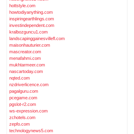
hottstyle.com
howtodiyanything.com
inspiringearthlings.com
investindependent.com
kralbozguncu1.com
landscapinggainesvillefl.com
maisonhauturier.com
mascreator.com
menafahmi.com
mukhtarmeer.com
nascartoday.com
nqted.com
nzdriverlicence.com
pagalguru.com
pcegame.com
pgslot-r2.com
ws-expression.com
zchotels.com
zepfo.com
technologynews5.com