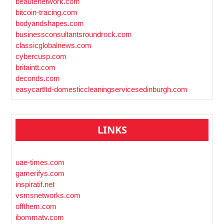
beautenetwork.com
bitcoin-tracing.com
bodyandshapes.com
businessconsultantsroundrock.com
classicglobalnews.com
cybercusp.com
britaintt.com
deconds.com
easycartltd-domesticcleaningservicesedinburgh.com
LINKS
uae-times.com
gamerifys.com
inspiratif.net
vsmsnetworks.com
offthem.com
ibommatv.com