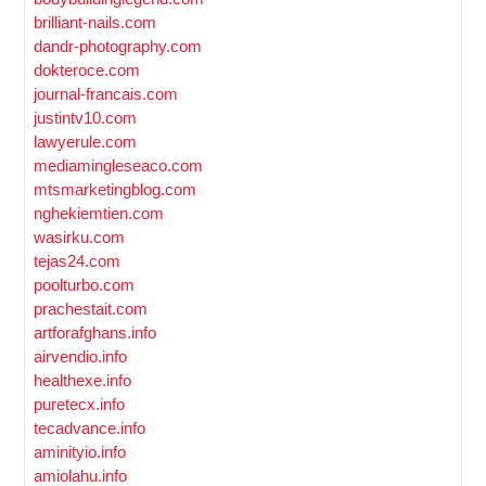
brilliant-nails.com
dandr-photography.com
dokteroce.com
journal-francais.com
justintv10.com
lawyerule.com
mediamingleseaco.com
mtsmarketingblog.com
nghekiemtien.com
wasirku.com
tejas24.com
poolturbo.com
prachestait.com
artforafghans.info
airvendio.info
healthexe.info
puretecx.info
tecadvance.info
aminityio.info
amiolahu.info