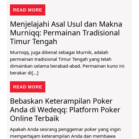
READ
READ MORE
MORE
Menjelajahi Asal Usul dan Makna
Murniqq: Permainan Tradisional
Timur Tengah
Murniqq, juga dikenal sebagai Murnik, adalah
permainan tradisional Timur Tengah yang telah
dimainkan selama berabad-abad. Permainan kuno ini
berakar di[...]
READ
READ MORE
MORE
Bebaskan Keterampilan Poker
Anda di Wedeqq: Platform Poker
Online Terbaik
Apakah Anda seorang penggemar poker yang ingin
mempertajam keterampilan Anda dan membawa