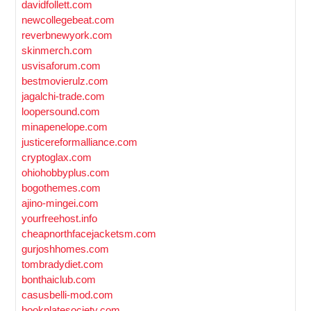
davidfollett.com
newcollegebeat.com
reverbnewyork.com
skinmerch.com
usvisaforum.com
bestmovierulz.com
jagalchi-trade.com
loopersound.com
minapenelope.com
justicereformalliance.com
cryptoglax.com
ohiohobbyplus.com
bogothemes.com
ajino-mingei.com
yourfreehost.info
cheapnorthfacejacketsm.com
gurjoshhomes.com
tombradydiet.com
bonthaiclub.com
casusbelli-mod.com
bookplatesociety.com