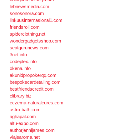
lebnewsmedia.com
sonosonora.com
linkuusinternasional1.com
friendsroll.com
spiderclothing.net
wondergadgetsshop.com
seatgurunews.com
3net.info
codeplex.info
okena.info
akunidpropokerqq.com
bespokecardetailing.com
bestfriendscredit.com
elibrary.biz
eczema-naturalcures.com
astro-bath.com
aghapal.com
altu-expo.com
authorjennijames.com
viajearoma.net