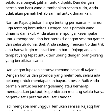
selalu ada banyak pilihan untuk dipilih. Dan dengan
permainan baru yang ditambahkan secara rutin, Anda
tidak akan pernah kehabisan hal untuk dimainkan.
Namun Rajaqq bukan hanya tentang permainan – namun
juga tentang komunitas. Dengan basis pemain yang
dinamis dan aktif, Anda akan mempunyai kesempatan
untuk mengobrol dan berinteraksi dengan sesama gamer
dari seluruh dunia. Baik Anda sedang mencari tip dan trik
atau hanya ingin mencari teman baru, Rajaqq adalah
tempat yang tepat untuk terhubung dengan orang-orang
yang berpikiran sama.
Dan jangan lupakan serunya menang besar di Rajaqq.
Dengan bonus dan promosi yang melimpah, selalu ada
peluang untuk mendapatkan bayaran besar. Baik Anda
bermain untuk bersenang-senang atau berharap
mendapatkan jackpot, kegembiraan menang selalu hanya
berjarak satu putaran atau satu tangan.
Jadi mengapa menunggu? Temukan sensasi Rajaqq hari