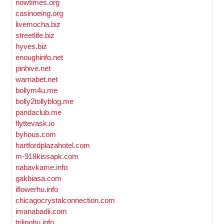
nowtimes.org
casinoeing.org
livemocha.biz
streetlife.biz
hyves.biz
enoughinfo.net
pinhive.net
warnabet.net
bollym4u.me
bolly2tollyblog.me
pandaclub.me
flyttevask.io
byhous.com
hartfordplazahotel.com
m-918kissapk.com
nabavkame.info
gakbiasa.com
iflowerhu.info
chicagocrystalconnection.com
imanabadii.com
trilipohu.info