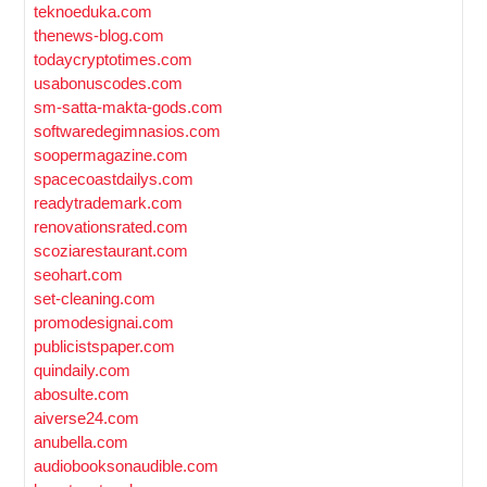
teknoeduka.com
thenews-blog.com
todaycryptotimes.com
usabonuscodes.com
sm-satta-makta-gods.com
softwaredegimnasios.com
soopermagazine.com
spacecoastdailys.com
readytrademark.com
renovationsrated.com
scoziarestaurant.com
seohart.com
set-cleaning.com
promodesignai.com
publicistspaper.com
quindaily.com
abosulte.com
aiverse24.com
anubella.com
audiobooksonaudible.com