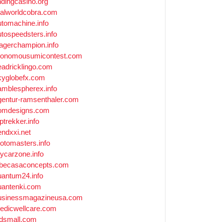
ndingcasino.org
ealworldcobra.com
utomachine.info
utospeedsters.info
agerchampion.info
onomousumicontest.com
eadricklingo.com
kyglobefx.com
amblespherex.info
gentur-ramsenthaler.com
omdesigns.com
iptrekker.info
endxxi.net
otomasters.info
ycarzone.info
ibecasaconcepts.com
uantum24.info
uantenki.com
usinessmagazineusa.com
edicwellcare.com
idsmall.com