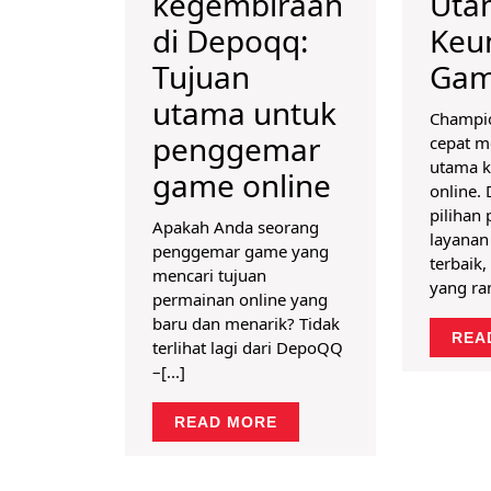
kegembiraan
Uta
di Depoqq:
Keu
Tujuan
Gam
utama untuk
Champi
penggemar
cepat m
utama 
game online
online.
pilihan
Apakah Anda seorang
layanan
penggemar game yang
terbaik,
mencari tujuan
yang ra
permainan online yang
baru dan menarik? Tidak
REA
terlihat lagi dari DepoQQ
–[...]
READ
READ MORE
MORE