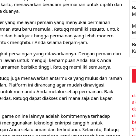
an kartu, menawarkan beragam permainan untuk dipilih dan
B
a duanya.
M
ler yang melayani pemain yang menyukai permainan
M
laman atau baru memulai, Ratuqq memiliki sesuatu untuk
M
ker dan blackjack hingga permainan yang lebih modern
n untuk menghibur Anda selama berjam-jam.
B
K
ingkat persaingan yang ditawarkannya. Dengan pemain dari
san lawan untuk menguji kemampuan Anda. Baik Anda
urnamen berisiko tinggi, Ratuqq memiliki semuanya.
Ratuqq juga menawarkan antarmuka yang mulus dan ramah
 Platform ini dirancang agar mudah dinavigasi,
at untuk memandu Anda melalui setiap permainan. Baik
d
cerdas, Ratuqq dapat diakses dari mana saja dan kapan
sl
d
game online lainnya adalah komitmennya terhadap
d
i menggunakan teknologi enkripsi canggih untuk
b
n Anda selalu aman dan terlindungi. Selain itu, Ratuqq
s
q