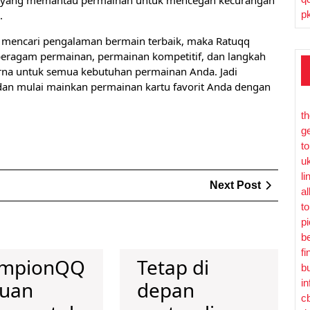
 yang memantau permainan untuk mencegah kecurangan
.
p
g mencari pengalaman bermain terbaik, maka Ratuqq
beragam permainan, permainan kompetitif, dan langkah
rna untuk semua kebutuhan permainan Anda. Jadi
dan mulai mainkan permainan kartu favorit Anda dengan
t
g
t
u
l
Next
Next Post
al
Post
t
p
b
fi
mpionQQ
Tetap di
bu
juan
depan
i
c