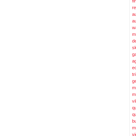
fi
r
a
a
w
m
d
s
g
a
e
tr
g
m
m
v
q
q
b
m
v