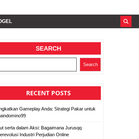
OGEL
SEARCH
Search
RECENT POSTS
ingkatkan Gameplay Anda: Strategi Pakar untuk
aindomino99
kut serta dalam Aksi: Bagaimana Jurusqq
erevolusi Industri Perjudian Online