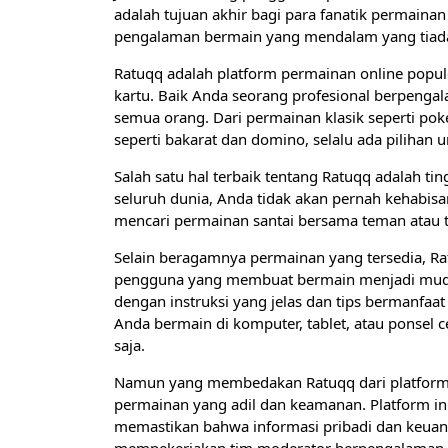
adalah tujuan akhir bagi para fanatik permain
pengalaman bermain yang mendalam yang tiad
Ratuqq adalah platform permainan online popu
kartu. Baik Anda seorang profesional berpenga
semua orang. Dari permainan klasik seperti po
seperti bakarat dan domino, selalu ada piliha
Salah satu hal terbaik tentang Ratuqq adalah t
seluruh dunia, Anda tidak akan pernah kehabi
mencari permainan santai bersama teman atau t
Selain beragamnya permainan yang tersedia, 
pengguna yang membuat bermain menjadi mudah.
dengan instruksi yang jelas dan tips bermanfa
Anda bermain di komputer, tablet, atau ponsel 
saja.
Namun yang membedakan Ratuqq dari platform 
permainan yang adil dan keamanan. Platform in
memastikan bahwa informasi pribadi dan keuanga