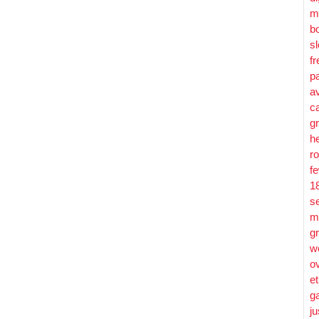
m
b
s
f
p
a
c
g
h
r
f
1
s
m
g
w
o
e
g
j