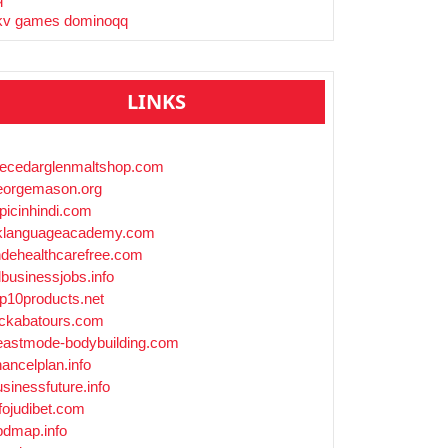
kv games dominoqq
LINKS
hecedarglenmaltshop.com
eorgemason.org
opicinhindi.com
klanguageacademy.com
indehealthcarefree.com
lbusinessjobs.info
op10products.net
ickabatours.com
eastmode-bodybuilding.com
nancelplan.info
sinessfuture.info
nfojudibet.com
bdmap.info