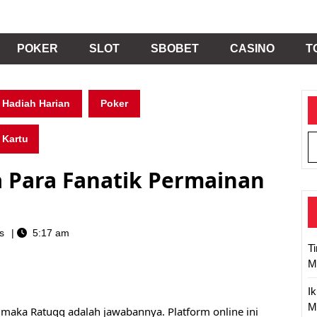
POKER
SLOT
SBOBET
CASINO
T
 Hadiah Harian
Poker
 Kartu
 Para Fanatik Permainan
s
5:17 am
T
M
I
M
maka Ratuqq adalah jawabannya. Platform online ini