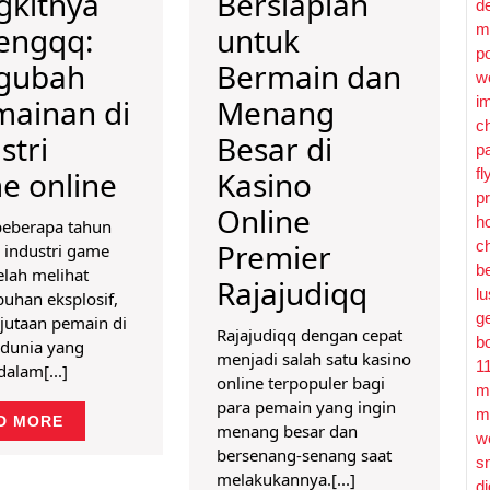
gkitnya
Bersiaplah
d
engqq:
untuk
m
p
gubah
Bermain dan
w
mainan di
Menang
i
c
stri
Besar di
p
e online
Kasino
fl
p
Online
ho
eberapa tahun
Premier
c
, industri game
b
elah melihat
Rajajudiqq
l
uhan eksplosif,
g
jutaan pemain di
Rajajudiqq dengan cepat
b
 dunia yang
menjadi salah satu kasino
1
 dalam[...]
online terpopuler bagi
m
para pemain yang ingin
m
READ
D MORE
menang besar dan
w
MORE
bersenang-senang saat
s
melakukannya.[...]
di