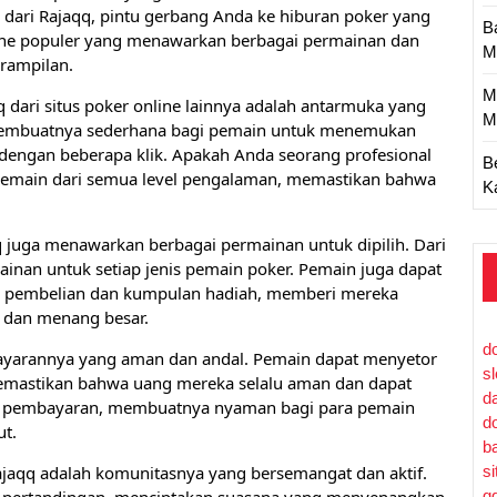
gi dari Rajaqq, pintu gerbang Anda ke hiburan poker yang
B
nline populer yang menawarkan berbagai permainan dan
M
rampilan.
M
dari situs poker online lainnya adalah antarmuka yang
M
 membuatnya sederhana bagi pemain untuk menemukan
dengan beberapa klik. Apakah Anda seorang profesional
B
pemain dari semua level pengalaman, memastikan bahwa
K
 juga menawarkan berbagai permainan untuk dipilih. Dari
inan untuk setiap jenis pemain poker. Pemain juga dapat
ai pembelian dan kumpulan hadiah, memberi mereka
 dan menang besar.
d
mbayarannya yang aman dan andal. Pemain dapat menyetor
sl
mastikan bahwa uang mereka selalu aman dan dapat
d
si pembayaran, membuatnya nyaman bagi para pemain
d
ut.
b
ajaqq adalah komunitasnya yang bersemangat dan aktif.
s
q