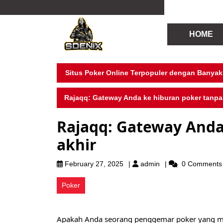
Skip
to
content
HOME
Skip
to
content
Situs Poker Online Terpopuler dengan Banyak
Rajaqq: Gateway Anda ke hiburan poker tanpa
Rajaqq: Gateway Anda
akhir
admin
February 27, 2025
admin
0 Comments
Poker
Apakah Anda seorang penggemar poker yang me