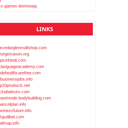
kv games dominoqq
LINKS
hecedarglenmaltshop.com
eorgemason.org
opicinhindi.com
klanguageacademy.com
indehealthcarefree.com
lbusinessjobs.info
op10products.net
ickabatours.com
eastmode-bodybuilding.com
nancelplan.info
sinessfuture.info
nfojudibet.com
bdmap.info