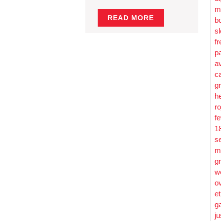
m
READ
READ MORE
b
MORE
s
f
p
a
c
g
h
r
f
1
s
m
g
w
o
e
g
j