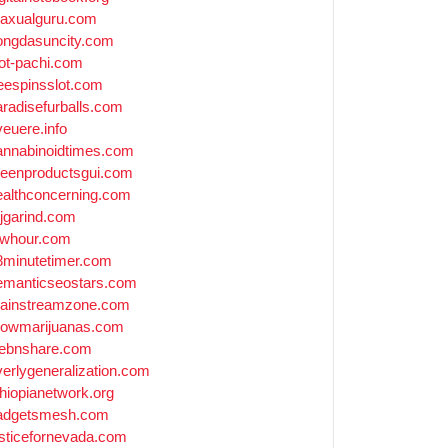
axualguru.com
ongdasuncity.com
lot-pachi.com
reespinsslot.com
aradisefurballs.com
veuere.info
annabinoidtimes.com
reenproductsgui.com
ealthconcerning.com
ojgarind.com
ewhour.com
8minutetimer.com
emanticseostars.com
ainstreamzone.com
rowmarijuanas.com
ebnshare.com
verlygeneralization.com
thiopianetwork.org
adgetsmesh.com
usticefornevada.com