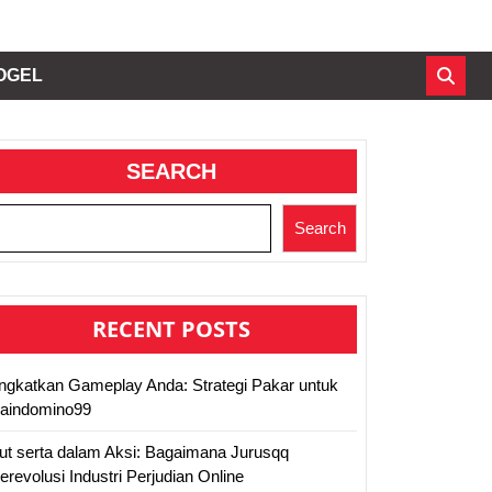
OGEL
SEARCH
Search
RECENT POSTS
ingkatkan Gameplay Anda: Strategi Pakar untuk
aindomino99
kut serta dalam Aksi: Bagaimana Jurusqq
erevolusi Industri Perjudian Online