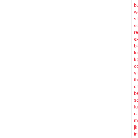
b
w
s
s
r
e
b
l
k
c
vi
t
c
b
s
f
c
m
j
i