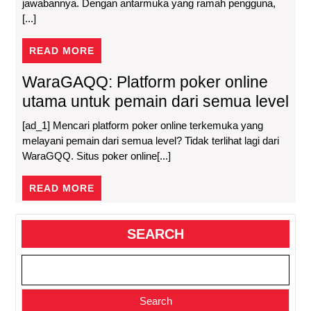
jawabannya. Dengan antarmuka yang ramah pengguna,
[...]
READ
READ MORE
MORE
WaraGAQQ: Platform poker online
utama untuk pemain dari semua level
[ad_1] Mencari platform poker online terkemuka yang
melayani pemain dari semua level? Tidak terlihat lagi dari
WaraGQQ. Situs poker online[...]
READ
READ MORE
MORE
SEARCH
Search