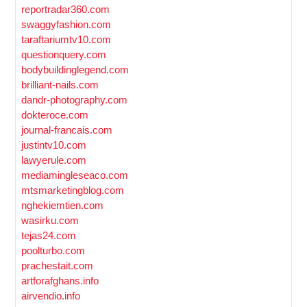
reportradar360.com
swaggyfashion.com
taraftariumtv10.com
questionquery.com
bodybuildinglegend.com
brilliant-nails.com
dandr-photography.com
dokteroce.com
journal-francais.com
justintv10.com
lawyerule.com
mediamingleseaco.com
mtsmarketingblog.com
nghekiemtien.com
wasirku.com
tejas24.com
poolturbo.com
prachestait.com
artforafghans.info
airvendio.info