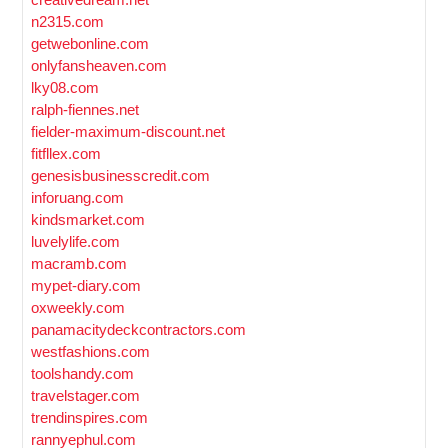
n2315.com
getwebonline.com
onlyfansheaven.com
lky08.com
ralph-fiennes.net
fielder-maximum-discount.net
fitfllex.com
genesisbusinesscredit.com
inforuang.com
kindsmarket.com
luvelylife.com
macramb.com
mypet-diary.com
oxweekly.com
panamacitydeckcontractors.com
westfashions.com
toolshandy.com
travelstager.com
trendinspires.com
rannyephul.com