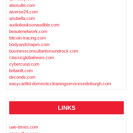
abosulte.com
aiverse24.com
anubella.com
audiobooksonaudible.com
beautenetwork.com
bitcoin-tracing.com
bodyandshapes.com
businessconsultantsroundrock.com
classicglobalnews.com
cybercusp.com
britaintt.com
deconds.com
easycartltd-domesticcleaningservicesedinburgh.com
LINKS
uae-times.com