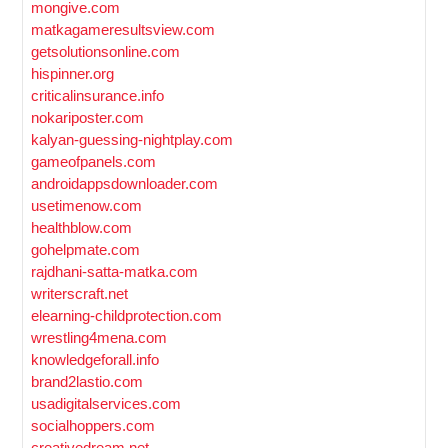
mongive.com
matkagameresultsview.com
getsolutionsonline.com
hispinner.org
criticalinsurance.info
nokariposter.com
kalyan-guessing-nightplay.com
gameofpanels.com
androidappsdownloader.com
usetimenow.com
healthblow.com
gohelpmate.com
rajdhani-satta-matka.com
writerscraft.net
elearning-childprotection.com
wrestling4mena.com
knowledgeforall.info
brand2lastio.com
usadigitalservices.com
socialhoppers.com
creativedream.net