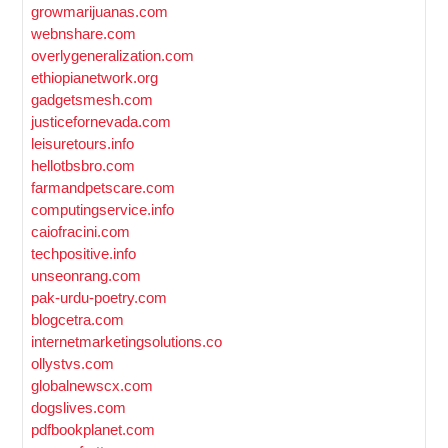
growmarijuanas.com
webnshare.com
overlygeneralization.com
ethiopianetwork.org
gadgetsmesh.com
justicefornevada.com
leisuretours.info
hellotbsbro.com
farmandpetscare.com
computingservice.info
caiofracini.com
techpositive.info
unseonrang.com
pak-urdu-poetry.com
blogcetra.com
internetmarketingsolutions.co
ollystvs.com
globalnewscx.com
dogslives.com
pdfbookplanet.com