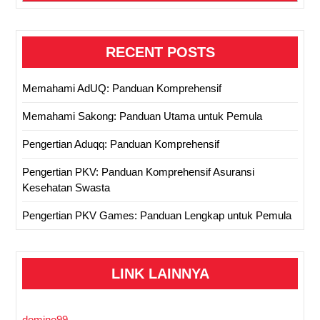
RECENT POSTS
Memahami AdUQ: Panduan Komprehensif
Memahami Sakong: Panduan Utama untuk Pemula
Pengertian Aduqq: Panduan Komprehensif
Pengertian PKV: Panduan Komprehensif Asuransi
Kesehatan Swasta
Pengertian PKV Games: Panduan Lengkap untuk Pemula
LINK LAINNYA
domino99