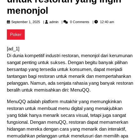
menonjol
admin
September 1, 2025
admin
0 Comments
12:40 am
Poker
[ad_1]
Di dunia kompetitif industri restoran, menonjol dari kerumunan
sangat penting untuk sukses. Dengan begitu banyak pilihan
bersantap yang tersedia untuk konsumen, dapat menjadi
tantangan bagi restoran untuk menarik dan mempertahankan
pelanggan. Namun, ada senjata rahasia yang banyak restoran
beralih untuk memisahkan diri: MenuQQ.
MenuQQ adalah platform mutakhir yang memungkinkan
restoran untuk membuat menu digital yang menakjubkan
yang tidak hanya menarik secara visual, tetapi juga sangat
fungsional. Dengan menuQQ, restoran dapat memamerkan
hidangan mereka dengan cara yang menarik dan interaktif,
memudahkan pelanggan untuk menelusuri dan memilih apa