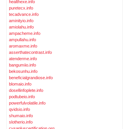
healthexe.info
puretecx.info
tecadvance.info
aminityio.info
amiolahu.info
ampacheme.info
ampullahu.info
aromaxme.info
asserthatecontrast.info
atenderme.info
bangumiio.info
bekosunhu.info
beneficialgrandiose.info
blomaio.info
dosellinfoplete.info
podtubeio.info
powerfulvolatile.info
qvidsio.info
shumaio.info
slotherio.info
cysapluscertification.org