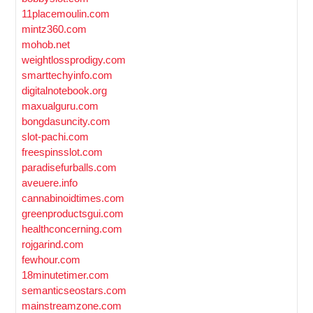
11placemoulin.com
mintz360.com
mohob.net
weightlossprodigy.com
smarttechyinfo.com
digitalnotebook.org
maxualguru.com
bongdasuncity.com
slot-pachi.com
freespinsslot.com
paradisefurballs.com
aveuere.info
cannabinoidtimes.com
greenproductsgui.com
healthconcerning.com
rojgarind.com
fewhour.com
18minutetimer.com
semanticseostars.com
mainstreamzone.com