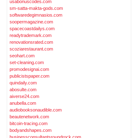
usabonuscodes.com
sm-satta-makta-gods.com
softwaredegimnasios.com
soopermagazine.com
spacecoastdailys.com
readytrademark.com
renovationsrated.com
scoziarestaurant.com
seohart.com
set-cleaning.com
promodesignai.com
publicistspaper.com
quindaily.com
abosulte.com
aiverse24.com
anubella.com
audiobooksonaudible.com
beautenetwork.com
bitcoin-tracing.com
bodyandshapes.com
businessconsultantsroundrock.com