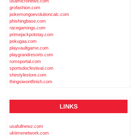
usamicronews.com
grofashion.com
pokemongoevolutioncalc.com
phishingbase.com
racegamings.com
primejackpotstay.com
pokugaa.com
playvaultgame.com
playgrandresorts.com
romsportal.com
sportsdocfestival.com
shestylestore.com
thingsiwontfinish.com
LINKS
usafullnewz.com
uktimenetwork.com