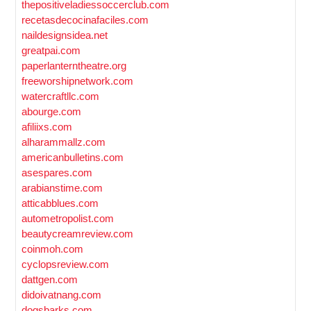
thepositiveladiessoccerclub.com
recetasdecocinafaciles.com
naildesignsidea.net
greatpai.com
paperlanterntheatre.org
freeworshipnetwork.com
watercraftllc.com
abourge.com
afiliixs.com
alharammallz.com
americanbulletins.com
asespares.com
arabianstime.com
atticabblues.com
autometropolist.com
beautycreamreview.com
coinmoh.com
cyclopsreview.com
dattgen.com
didoivatnang.com
dogsbarks.com