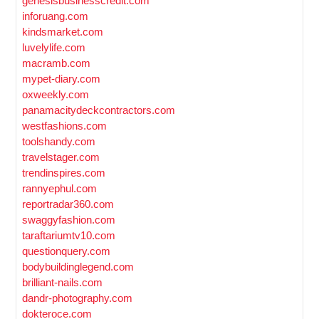
genesisbusinesscredit.com
inforuang.com
kindsmarket.com
luvelylife.com
macramb.com
mypet-diary.com
oxweekly.com
panamacitydeckcontractors.com
westfashions.com
toolshandy.com
travelstager.com
trendinspires.com
rannyephul.com
reportradar360.com
swaggyfashion.com
taraftariumtv10.com
questionquery.com
bodybuildinglegend.com
brilliant-nails.com
dandr-photography.com
dokteroce.com