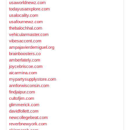
usaworldnewz.com
todayusaexplore.com
usalocality.com
usafournewz.com
thebalochhal.com
vehicularmaster.com
vibesaccent.com
ampajavierdemiguel.org
brainboosters.co
amberlately.com
joycebriscoe.com
aicarmina.com
mypartysupplystore.com
annforwisconsin.com
findjaipur.com
cultofjim.com
glimmerick.com
davidfollett.com
newcollegebeat.com
reverbnewyork.com