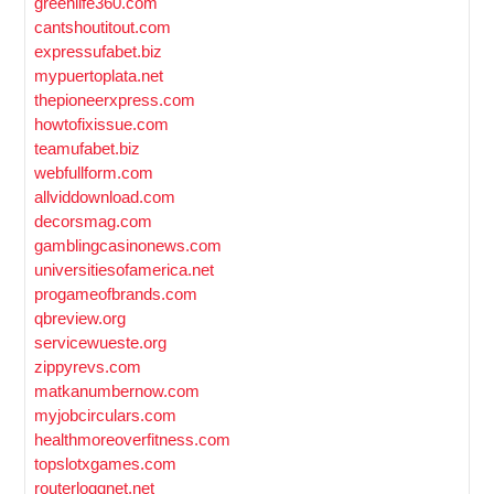
greenlife360.com
cantshoutitout.com
expressufabet.biz
mypuertoplata.net
thepioneerxpress.com
howtofixissue.com
teamufabet.biz
webfullform.com
allviddownload.com
decorsmag.com
gamblingcasinonews.com
universitiesofamerica.net
progameofbrands.com
qbreview.org
servicewueste.org
zippyrevs.com
matkanumbernow.com
myjobcirculars.com
healthmoreoverfitness.com
topslotxgames.com
routerloggnet.net