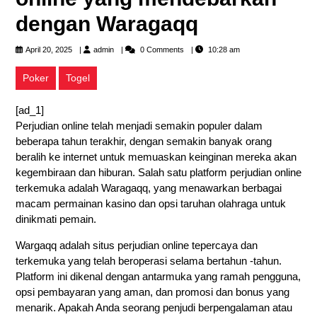
dengan Waragaqq
admin
April 20, 2025
admin
0 Comments
10:28 am
Poker
Togel
[ad_1]
Perjudian online telah menjadi semakin populer dalam
beberapa tahun terakhir, dengan semakin banyak orang
beralih ke internet untuk memuaskan keinginan mereka akan
kegembiraan dan hiburan. Salah satu platform perjudian online
terkemuka adalah Waragaqq, yang menawarkan berbagai
macam permainan kasino dan opsi taruhan olahraga untuk
dinikmati pemain.
Wargaqq adalah situs perjudian online tepercaya dan
terkemuka yang telah beroperasi selama bertahun -tahun.
Platform ini dikenal dengan antarmuka yang ramah pengguna,
opsi pembayaran yang aman, dan promosi dan bonus yang
menarik. Apakah Anda seorang penjudi berpengalaman atau