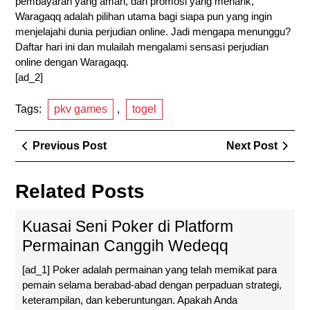
pembayaran yang aman, dan promosi yang menarik,
Waragaqq adalah pilihan utama bagi siapa pun yang ingin
menjelajahi dunia perjudian online. Jadi mengapa menunggu?
Daftar hari ini dan mulailah mengalami sensasi perjudian
online dengan Waragaqq.
[ad_2]
Tags:
pkv games
,
togel
Post
Previous
Next
Previous Post
Next Post
navigation
Post
Post
Related Posts
Kuasai Seni Poker di Platform
Permainan Canggih Wedeqq
[ad_1] Poker adalah permainan yang telah memikat para
pemain selama berabad-abad dengan perpaduan strategi,
keterampilan, dan keberuntungan. Apakah Anda