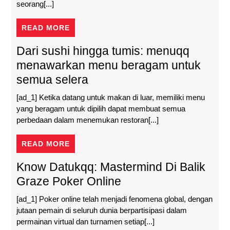
seorang[...]
READ
READ MORE
MORE
Dari sushi hingga tumis: menuqq
menawarkan menu beragam untuk
semua selera
[ad_1] Ketika datang untuk makan di luar, memiliki menu
yang beragam untuk dipilih dapat membuat semua
perbedaan dalam menemukan restoran[...]
READ
READ MORE
MORE
Know Datukqq: Mastermind Di Balik
Graze Poker Online
[ad_1] Poker online telah menjadi fenomena global, dengan
jutaan pemain di seluruh dunia berpartisipasi dalam
permainan virtual dan turnamen setiap[...]