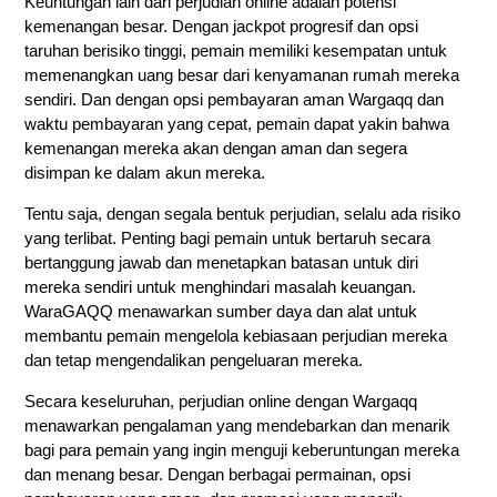
Keuntungan lain dari perjudian online adalah potensi
kemenangan besar. Dengan jackpot progresif dan opsi
taruhan berisiko tinggi, pemain memiliki kesempatan untuk
memenangkan uang besar dari kenyamanan rumah mereka
sendiri. Dan dengan opsi pembayaran aman Wargaqq dan
waktu pembayaran yang cepat, pemain dapat yakin bahwa
kemenangan mereka akan dengan aman dan segera
disimpan ke dalam akun mereka.
Tentu saja, dengan segala bentuk perjudian, selalu ada risiko
yang terlibat. Penting bagi pemain untuk bertaruh secara
bertanggung jawab dan menetapkan batasan untuk diri
mereka sendiri untuk menghindari masalah keuangan.
WaraGAQQ menawarkan sumber daya dan alat untuk
membantu pemain mengelola kebiasaan perjudian mereka
dan tetap mengendalikan pengeluaran mereka.
Secara keseluruhan, perjudian online dengan Wargaqq
menawarkan pengalaman yang mendebarkan dan menarik
bagi para pemain yang ingin menguji keberuntungan mereka
dan menang besar. Dengan berbagai permainan, opsi