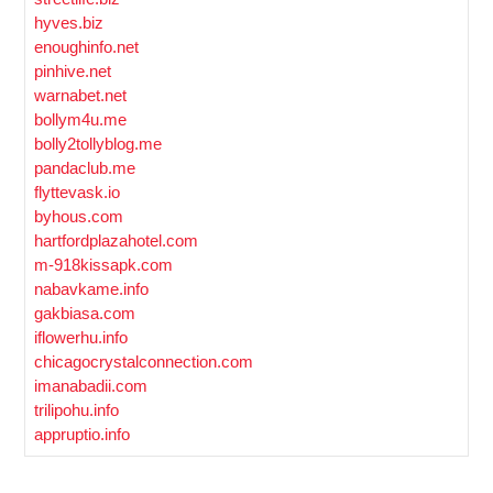
hyves.biz
enoughinfo.net
pinhive.net
warnabet.net
bollym4u.me
bolly2tollyblog.me
pandaclub.me
flyttevask.io
byhous.com
hartfordplazahotel.com
m-918kissapk.com
nabavkame.info
gakbiasa.com
iflowerhu.info
chicagocrystalconnection.com
imanabadii.com
trilipohu.info
appruptio.info