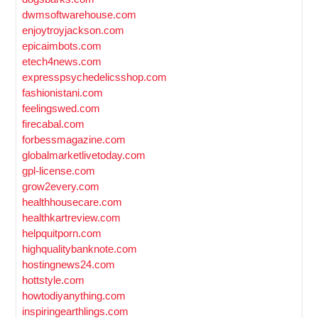
dwmsoftwarehouse.com
enjoytroyjackson.com
epicaimbots.com
etech4news.com
expresspsychedelicsshop.com
fashionistani.com
feelingswed.com
firecabal.com
forbessmagazine.com
globalmarketlivetoday.com
gpl-license.com
grow2every.com
healthhousecare.com
healthkartreview.com
helpquitporn.com
highqualitybanknote.com
hostingnews24.com
hottstyle.com
howtodiyanything.com
inspiringearthlings.com