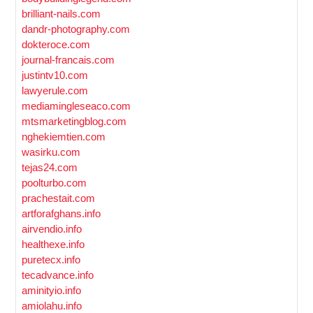
brilliant-nails.com
dandr-photography.com
dokteroce.com
journal-francais.com
justintv10.com
lawyerule.com
mediamingleseaco.com
mtsmarketingblog.com
nghekiemtien.com
wasirku.com
tejas24.com
poolturbo.com
prachestait.com
artforafghans.info
airvendio.info
healthexe.info
puretecx.info
tecadvance.info
aminityio.info
amiolahu.info