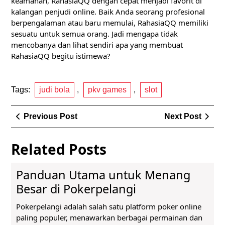
keamanan, RahasiaQQ dengan cepat menjadi favorit di
kalangan penjudi online. Baik Anda seorang profesional
berpengalaman atau baru memulai, RahasiaQQ memiliki
sesuatu untuk semua orang. Jadi mengapa tidak
mencobanya dan lihat sendiri apa yang membuat
RahasiaQQ begitu istimewa?
Tags:
judi bola
,
pkv games
,
slot
Post
Previous
Next
Previous Post
Next Post
navigation
Post
Post
Related Posts
Panduan Utama untuk Menang
Besar di Pokerpelangi
Pokerpelangi adalah salah satu platform poker online
paling populer, menawarkan berbagai permainan dan