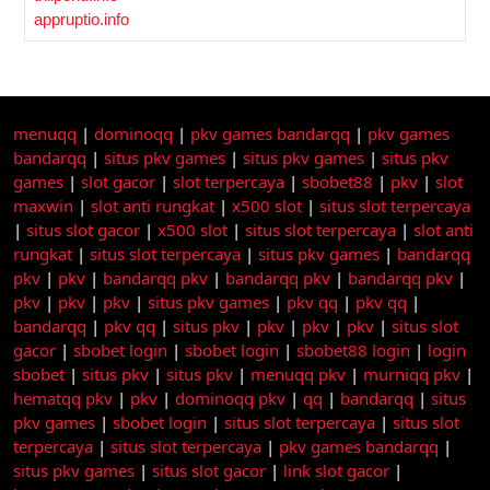
appruptio.info
menuqq
|
dominoqq
|
pkv games bandarqq
|
pkv games
bandarqq
|
situs pkv games
|
situs pkv games
|
situs pkv
games
|
slot gacor
|
slot terpercaya
|
sbobet88
|
pkv
|
slot
maxwin
|
slot anti rungkat
|
x500 slot
|
situs slot terpercaya
|
situs slot gacor
|
x500 slot
|
situs slot terpercaya
|
slot anti
rungkat
|
situs slot terpercaya
|
situs pkv games
|
bandarqq
pkv
|
pkv
|
bandarqq pkv
|
bandarqq pkv
|
bandarqq pkv
|
pkv
|
pkv
|
pkv
|
situs pkv games
|
pkv qq
|
pkv qq
|
bandarqq
|
pkv qq
|
situs pkv
|
pkv
|
pkv
|
pkv
|
situs slot
gacor
|
sbobet login
|
sbobet login
|
sbobet88 login
|
login
sbobet
|
situs pkv
|
situs pkv
|
menuqq pkv
|
murniqq pkv
|
hematqq pkv
|
pkv
|
dominoqq pkv
|
qq
|
bandarqq
|
situs
pkv games
|
sbobet login
|
situs slot terpercaya
|
situs slot
terpercaya
|
situs slot terpercaya
|
pkv games bandarqq
|
situs pkv games
|
situs slot gacor
|
link slot gacor
|