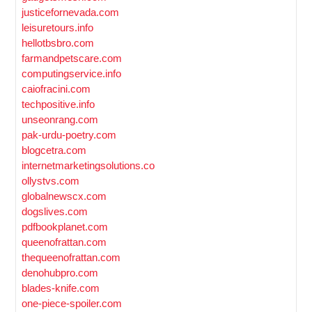
justicefornevada.com
leisuretours.info
hellotbsbro.com
farmandpetscare.com
computingservice.info
caiofracini.com
techpositive.info
unseonrang.com
pak-urdu-poetry.com
blogcetra.com
internetmarketingsolutions.co
ollystvs.com
globalnewscx.com
dogslives.com
pdfbookplanet.com
queenofrattan.com
thequeenofrattan.com
denohubpro.com
blades-knife.com
one-piece-spoiler.com