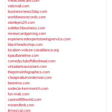
medicwellcare.com
vidsmall.com
businessnews2day.com
worldnewsrecords.com
sterilepro24.com
solidtechbusiness.com
reviewcardgaming.com
experiencedexpertstowingservice.com
blackheadsshop.com
location-voiture-casablanca.org
kpaulbartelme.com
comedyclubofhiltonhead.com
virtualartsassistant.com
theprimeinfographics.com
cheapvaliumordernow.com
beenime.com
sodecia-kemmerich.com
fun-mak.com
casino888world.com
misterdbnb.com
jkmezcal.com