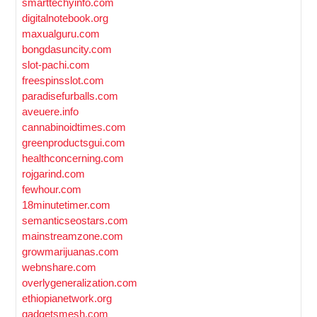
smarttechyinfo.com
digitalnotebook.org
maxualguru.com
bongdasuncity.com
slot-pachi.com
freespinsslot.com
paradisefurballs.com
aveuere.info
cannabinoidtimes.com
greenproductsgui.com
healthconcerning.com
rojgarind.com
fewhour.com
18minutetimer.com
semanticseostars.com
mainstreamzone.com
growmarijuanas.com
webnshare.com
overlygeneralization.com
ethiopianetwork.org
gadgetsmesh.com