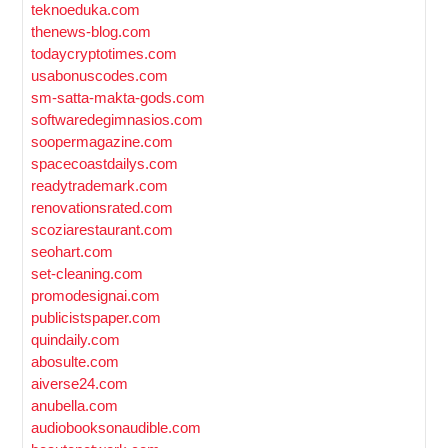
teknoeduka.com
thenews-blog.com
todaycryptotimes.com
usabonuscodes.com
sm-satta-makta-gods.com
softwaredegimnasios.com
soopermagazine.com
spacecoastdailys.com
readytrademark.com
renovationsrated.com
scoziarestaurant.com
seohart.com
set-cleaning.com
promodesignai.com
publicistspaper.com
quindaily.com
abosulte.com
aiverse24.com
anubella.com
audiobooksonaudible.com