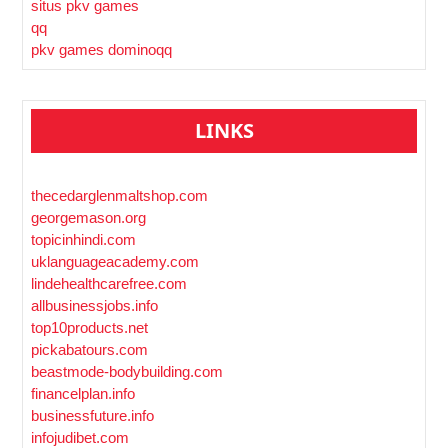
situs pkv games
qq
pkv games dominoqq
LINKS
thecedarglenmaltshop.com
georgemason.org
topicinhindi.com
uklanguageacademy.com
lindehealthcarefree.com
allbusinessjobs.info
top10products.net
pickabatours.com
beastmode-bodybuilding.com
financelplan.info
businessfuture.info
infojudibet.com