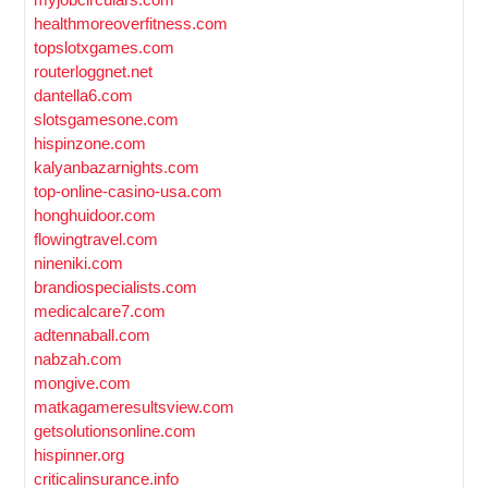
healthmoreoverfitness.com
topslotxgames.com
routerloggnet.net
dantella6.com
slotsgamesone.com
hispinzone.com
kalyanbazarnights.com
top-online-casino-usa.com
honghuidoor.com
flowingtravel.com
nineniki.com
brandiospecialists.com
medicalcare7.com
adtennaball.com
nabzah.com
mongive.com
matkagameresultsview.com
getsolutionsonline.com
hispinner.org
criticalinsurance.info