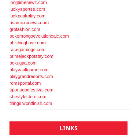
longtimenewz.com
luckysportss.com
luckpeakplay.com
usamicronews.com
grofashion.com
pokemongoevolutioncalc.com
phishingbase.com
racegamings.com
primejackpotstay.com
pokugaa.com
playvaultgame.com
playgrandresorts.com
romsportal.com
sportsdocfestival.com
shestylestore.com
thingsiwontfinish.com
LINKS