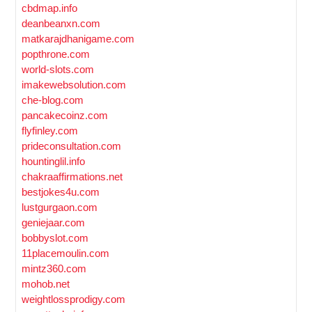
cbdmap.info
deanbeanxn.com
matkarajdhanigame.com
popthrone.com
world-slots.com
imakewebsolution.com
che-blog.com
pancakecoinz.com
flyfinley.com
prideconsultation.com
hountinglil.info
chakraaffirmations.net
bestjokes4u.com
lustgurgaon.com
geniejaar.com
bobbyslot.com
11placemoulin.com
mintz360.com
mohob.net
weightlossprodigy.com