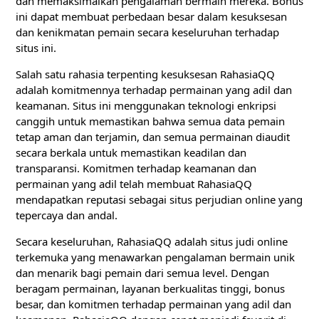
dan memaksimalkan pengalaman bermain mereka. Bonus
ini dapat membuat perbedaan besar dalam kesuksesan
dan kenikmatan pemain secara keseluruhan terhadap
situs ini.
Salah satu rahasia terpenting kesuksesan RahasiaQQ
adalah komitmennya terhadap permainan yang adil dan
keamanan. Situs ini menggunakan teknologi enkripsi
canggih untuk memastikan bahwa semua data pemain
tetap aman dan terjamin, dan semua permainan diaudit
secara berkala untuk memastikan keadilan dan
transparansi. Komitmen terhadap keamanan dan
permainan yang adil telah membuat RahasiaQQ
mendapatkan reputasi sebagai situs perjudian online yang
tepercaya dan andal.
Secara keseluruhan, RahasiaQQ adalah situs judi online
terkemuka yang menawarkan pengalaman bermain unik
dan menarik bagi pemain dari semua level. Dengan
beragam permainan, layanan berkualitas tinggi, bonus
besar, dan komitmen terhadap permainan yang adil dan