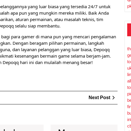
pelanggannya yang luar biasa yang tersedia 24/7 untuk
p
lah apa pun yang mungkin mereka miliki. Baik Anda
ikan, aturan permainan, atau masalah teknis, tim
epoqq selalu siap membantu.
ir bagi para gamer di mana pun yang mencari pengalaman
gkan. Dengan beragam pilihan permainan, langkah
t
una, dan layanan pelanggan yang luar biasa, Depoqq
g
ikmati kesenangan bermain game selama berjam-jam.
t
Depoqq hari ini dan mulailah menang besar!
u
l
al
t
p
Next
Next Post
b
Post
fi
bu
i
c