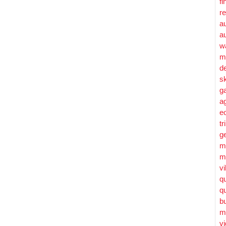
fi
r
a
a
w
m
d
s
g
a
e
tr
g
m
m
v
q
q
b
m
v