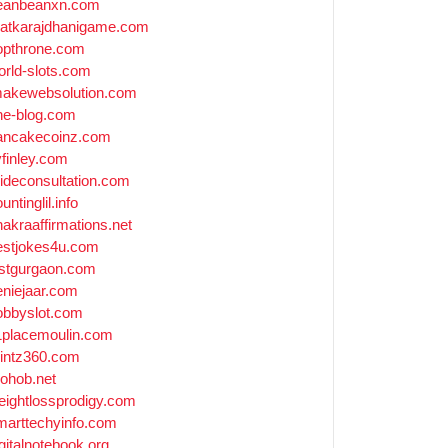
eanbeanxn.com
atkarajdhanigame.com
opthrone.com
orld-slots.com
makewebsolution.com
he-blog.com
ancakecoinz.com
yfinley.com
rideconsultation.com
untinglil.info
hakraaffirmations.net
estjokes4u.com
ustgurgaon.com
eniejaar.com
obbyslot.com
1placemoulin.com
intz360.com
ohob.net
eightlossprodigy.com
marttechyinfo.com
gitalnotebook.org