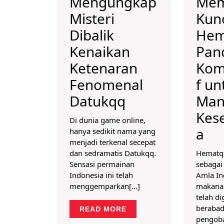
Mengungkap
Me
Misteri
Kunc
Dibalik
Hem
Kenaikan
Pan
Ketenaran
Kom
Fenomenal
f un
Datukqq
Man
Kes
Di dunia game online,
a
hanya sedikit nama yang
menjadi terkenal secepat
dan sedramatis Datukqq.
Hematqq
Sensasi permainan
sebagai
Indonesia ini telah
Amla In
menggemparkan[...]
makana
telah d
berabad
READ
READ MORE
pengoba
MORE