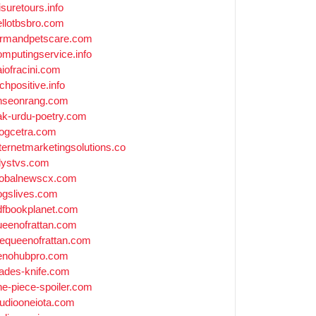
isuretours.info
ellotbsbro.com
armandpetscare.com
omputingservice.info
aiofracini.com
chpositive.info
nseonrang.com
ak-urdu-poetry.com
logcetra.com
nternetmarketingsolutions.co
llystvs.com
lobalnewscx.com
ogslives.com
dfbookplanet.com
ueenofrattan.com
hequeenofrattan.com
enohubpro.com
lades-knife.com
ne-piece-spoiler.com
tudiooneiota.com