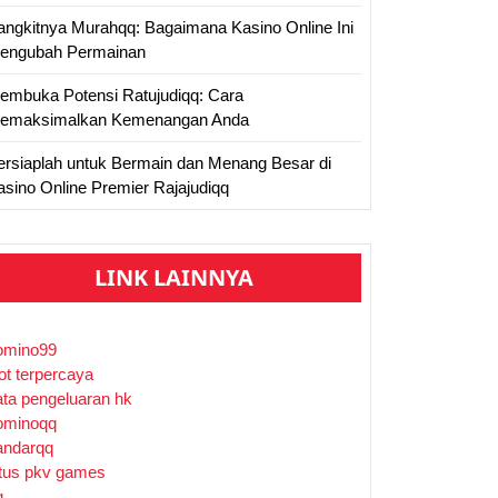
angkitnya Murahqq: Bagaimana Kasino Online Ini
engubah Permainan
embuka Potensi Ratujudiqq: Cara
emaksimalkan Kemenangan Anda
ersiaplah untuk Bermain dan Menang Besar di
asino Online Premier Rajajudiqq
LINK LAINNYA
omino99
ot terpercaya
ata pengeluaran hk
ominoqq
andarqq
itus pkv games
q