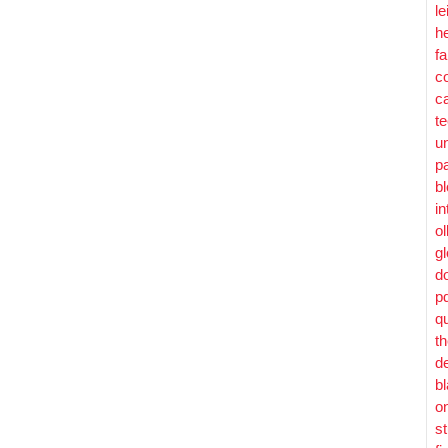
le
h
f
c
c
te
u
p
b
i
o
g
d
p
q
t
d
b
o
s