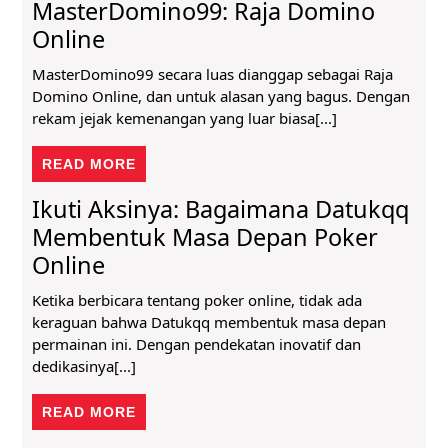
MasterDomino99: Raja Domino
Online
MasterDomino99 secara luas dianggap sebagai Raja
Domino Online, dan untuk alasan yang bagus. Dengan
rekam jejak kemenangan yang luar biasa[...]
READ
READ MORE
MORE
Ikuti Aksinya: Bagaimana Datukqq
Membentuk Masa Depan Poker
Online
Ketika berbicara tentang poker online, tidak ada
keraguan bahwa Datukqq membentuk masa depan
permainan ini. Dengan pendekatan inovatif dan
dedikasinya[...]
READ
READ MORE
MORE