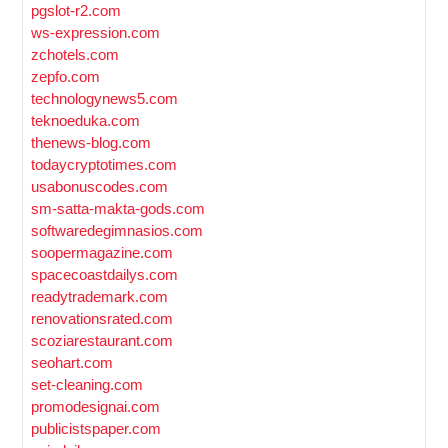
pgslot-r2.com
ws-expression.com
zchotels.com
zepfo.com
technologynews5.com
teknoeduka.com
thenews-blog.com
todaycryptotimes.com
usabonuscodes.com
sm-satta-makta-gods.com
softwaredegimnasios.com
soopermagazine.com
spacecoastdailys.com
readytrademark.com
renovationsrated.com
scoziarestaurant.com
seohart.com
set-cleaning.com
promodesignai.com
publicistspaper.com