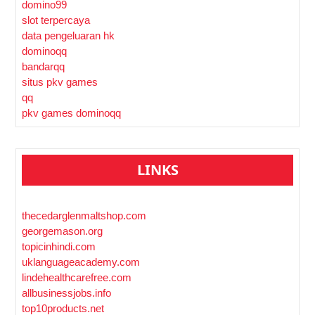
domino99
slot terpercaya
data pengeluaran hk
dominoqq
bandarqq
situs pkv games
qq
pkv games dominoqq
LINKS
thecedarglenmaltshop.com
georgemason.org
topicinhindi.com
uklanguageacademy.com
lindehealthcarefree.com
allbusinessjobs.info
top10products.net