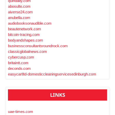
quindaily.com
abosulte.com
aiverse24.com
anubella.com
audiobooksonaudible.com
beautenetwork.com
bitcoin-tracing.com
bodyandshapes.com
businessconsultantsroundrock.com
classicglobalnews.com
cybercusp.com
britaintt.com
deconds.com
easycartltd-domesticcleaningservicesedinburgh.com
LINKS
uae-times.com