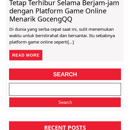
Tetap Terhibur Selama Berjam-jam
dengan Platform Game Online
Menarik GocengQQ
Di dunia yang serba cepat saat ini, sulit menemukan
waktu untuk beristirahat dan bersantai. Itu sebabnya
platform game online seperti[...]
READ
READ MORE
MORE
SEARCH
Search
RECENT POSTS