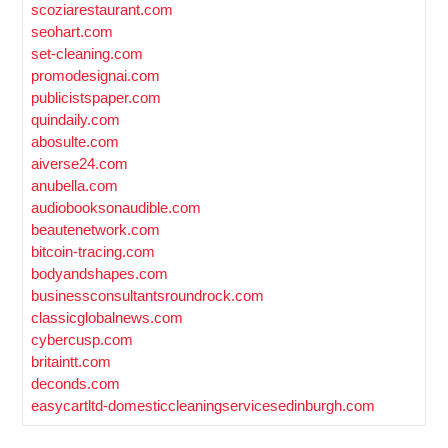
scoziarestaurant.com
seohart.com
set-cleaning.com
promodesignai.com
publicistspaper.com
quindaily.com
abosulte.com
aiverse24.com
anubella.com
audiobooksonaudible.com
beautenetwork.com
bitcoin-tracing.com
bodyandshapes.com
businessconsultantsroundrock.com
classicglobalnews.com
cybercusp.com
britaintt.com
deconds.com
easycartltd-domesticcleaningservicesedinburgh.com