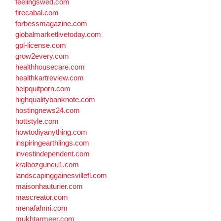
feelingswed.com
firecabal.com
forbessmagazine.com
globalmarketlivetoday.com
gpl-license.com
grow2every.com
healthhousecare.com
healthkartreview.com
helpquitporn.com
highqualitybanknote.com
hostingnews24.com
hottstyle.com
howtodiyanything.com
inspiringearthlings.com
investindependent.com
kralbozguncu1.com
landscapinggainesvillefl.com
maisonhauturier.com
mascreator.com
menafahmi.com
mukhtarmeer.com