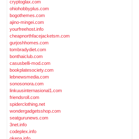
cryptoglax.com
ohiohobbyplus.com
bogothemes.com
ajino-mingei.com
yourfreehost.info
cheapnorthfacejacketsm.com
gurjoshhomes.com
tombradydiet.com
bonthaiclub.com
casusbelli-mod.com
bookplatesociety.com
lebnewsmedia.com
sonosonora.com
linkuusinternasional1.com
friendsroll.com
spiderclothing.net
wondergadgetsshop.com
seatgurunews.com
3net.info
codeplex.info
okena.info