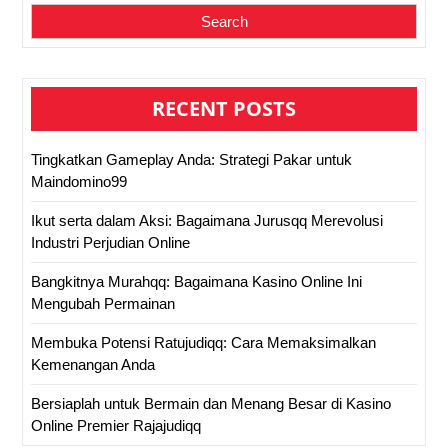
Search
RECENT POSTS
Tingkatkan Gameplay Anda: Strategi Pakar untuk
Maindomino99
Ikut serta dalam Aksi: Bagaimana Jurusqq Merevolusi
Industri Perjudian Online
Bangkitnya Murahqq: Bagaimana Kasino Online Ini
Mengubah Permainan
Membuka Potensi Ratujudiqq: Cara Memaksimalkan
Kemenangan Anda
Bersiaplah untuk Bermain dan Menang Besar di Kasino
Online Premier Rajajudiqq