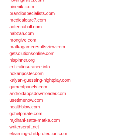
nineniki.com
brandiospecialists.com
medicalcare7.com
adtennaball.com
nabzah.com
mongive.com
matkagameresultsview.com
getsolutionsonline.com
hispinner.org
criticalinsurance.info
nokariposter.com
kalyan-guessing-nightplay.com
gameofpanels.com
androidappsdownloader.com
usetimenow.com
healthblow.com
gohelpmate.com
rajdhani-satta-matka.com
writerscraft.net
elearning-childprotection.com