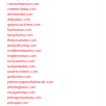
casinorelaxluxe.com
clubetechplay.com
domdombd.com
dailyplayz.com
getprocrackhere.com
fastinnews.com
fannybanny.com
ifinitymarketer.com
jackpotkoning.com
modlinknetworks.com
longtimenewz.com
luckysportss.com
luckpeakplay.com
usamicronews.com
grofashion.com
pokemongoevolutioncalc.com
phishingbase.com
racegamings.com
primejackpotstay.com
pokugaa.com