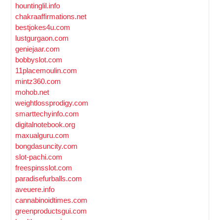
hountinglil.info
chakraaffirmations.net
bestjokes4u.com
lustgurgaon.com
geniejaar.com
bobbyslot.com
11placemoulin.com
mintz360.com
mohob.net
weightlossprodigy.com
smarttechyinfo.com
digitalnotebook.org
maxualguru.com
bongdasuncity.com
slot-pachi.com
freespinsslot.com
paradisefurballs.com
aveuere.info
cannabinoidtimes.com
greenproductsgui.com