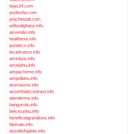
tejas24.com
poolturbo.com
prachestait.com
artforafghans.info
airvendio.info
healthexe.info
puretecx.info
tecadvance.info
aminityio.info
amiolahu.info
ampacheme.info
ampullahu.info
aromaxme.info
asserthatecontrast.info
atenderme.info
bangumiio.info
bekosunhu.info
beneficialgrandiose.info
blomaio.info
dosellinfoplete.info