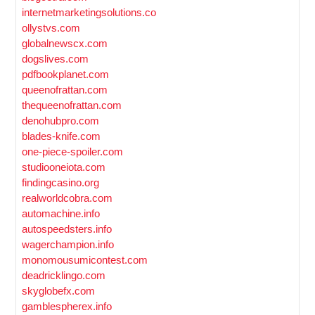
internetmarketingsolutions.co
ollystvs.com
globalnewscx.com
dogslives.com
pdfbookplanet.com
queenofrattan.com
thequeenofrattan.com
denohubpro.com
blades-knife.com
one-piece-spoiler.com
studiooneiota.com
findingcasino.org
realworldcobra.com
automachine.info
autospeedsters.info
wagerchampion.info
monomousumicontest.com
deadricklingo.com
skyglobefx.com
gamblespherex.info