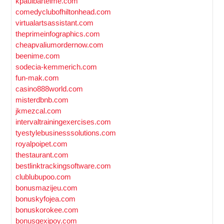
kpaulbartelme.com
comedyclubofhiltonhead.com
virtualartsassistant.com
theprimeinfographics.com
cheapvaliumordernow.com
beenime.com
sodecia-kemmerich.com
fun-mak.com
casino888world.com
misterdbnb.com
jkmezcal.com
intervaltrainingexercises.com
tyestylebusinesssolutions.com
royalpoipet.com
thestaurant.com
bestlinktrackingsoftware.com
clublubupoo.com
bonusmazijeu.com
bonuskyfojea.com
bonuskorokee.com
bonusgexipoy.com