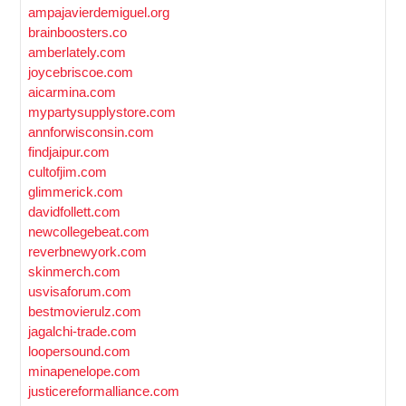
ampajavierdemiguel.org
brainboosters.co
amberlately.com
joycebriscoe.com
aicarmina.com
mypartysupplystore.com
annforwisconsin.com
findjaipur.com
cultofjim.com
glimmerick.com
davidfollett.com
newcollegebeat.com
reverbnewyork.com
skinmerch.com
usvisaforum.com
bestmovierulz.com
jagalchi-trade.com
loopersound.com
minapenelope.com
justicereformalliance.com