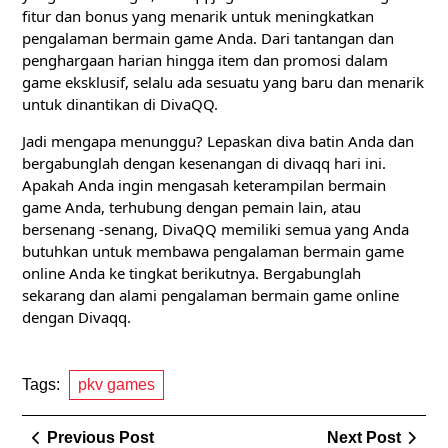
fitur dan bonus yang menarik untuk meningkatkan
pengalaman bermain game Anda. Dari tantangan dan
penghargaan harian hingga item dan promosi dalam
game eksklusif, selalu ada sesuatu yang baru dan menarik
untuk dinantikan di DivaQQ.
Jadi mengapa menunggu? Lepaskan diva batin Anda dan
bergabunglah dengan kesenangan di divaqq hari ini.
Apakah Anda ingin mengasah keterampilan bermain
game Anda, terhubung dengan pemain lain, atau
bersenang -senang, DivaQQ memiliki semua yang Anda
butuhkan untuk membawa pengalaman bermain game
online Anda ke tingkat berikutnya. Bergabunglah
sekarang dan alami pengalaman bermain game online
dengan Divaqq.
Tags:
pkv games
Post
Previous
Next
Previous Post
Next Post