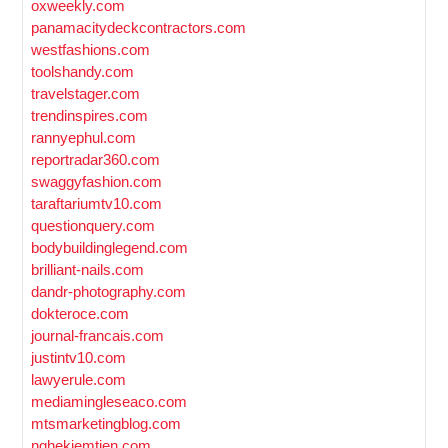
oxweekly.com
panamacitydeckcontractors.com
westfashions.com
toolshandy.com
travelstager.com
trendinspires.com
rannyephul.com
reportradar360.com
swaggyfashion.com
taraftariumtv10.com
questionquery.com
bodybuildinglegend.com
brilliant-nails.com
dandr-photography.com
dokteroce.com
journal-francais.com
justintv10.com
lawyerule.com
mediamingleseaco.com
mtsmarketingblog.com
nghekiemtien.com