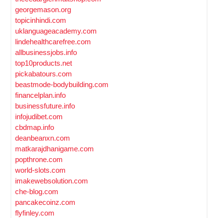
georgemason.org
topicinhindi.com
uklanguageacademy.com
lindehealthcarefree.com
allbusinessjobs.info
top10products.net
pickabatours.com
beastmode-bodybuilding.com
financelplan.info
businessfuture.info
infojudibet.com
cbdmap.info
deanbeanxn.com
matkarajdhanigame.com
popthrone.com
world-slots.com
imakewebsolution.com
che-blog.com
pancakecoinz.com
flyfinley.com