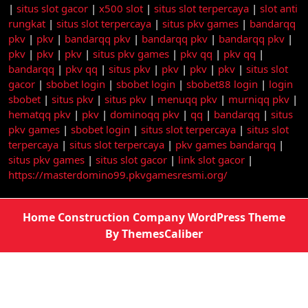
|
situs slot gacor
|
x500 slot
|
situs slot terpercaya
|
slot anti
rungkat
|
situs slot terpercaya
|
situs pkv games
|
bandarqq
pkv
|
pkv
|
bandarqq pkv
|
bandarqq pkv
|
bandarqq pkv
|
pkv
|
pkv
|
pkv
|
situs pkv games
|
pkv qq
|
pkv qq
|
bandarqq
|
pkv qq
|
situs pkv
|
pkv
|
pkv
|
pkv
|
situs slot
gacor
|
sbobet login
|
sbobet login
|
sbobet88 login
|
login
sbobet
|
situs pkv
|
situs pkv
|
menuqq pkv
|
murniqq pkv
|
hematqq pkv
|
pkv
|
dominoqq pkv
|
qq
|
bandarqq
|
situs
pkv games
|
sbobet login
|
situs slot terpercaya
|
situs slot
terpercaya
|
situs slot terpercaya
|
pkv games bandarqq
|
situs pkv games
|
situs slot gacor
|
link slot gacor
|
https://masterdomino99.pkvgamesresmi.org/
Home Construction Company WordPress Theme
By ThemesCaliber