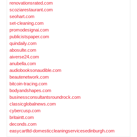
renovationsrated.com
scoziarestaurant.com
seohart.com
set-cleaning.com
promodesignai.com
publicistspaper.com
quindaily.com
abosulte.com
aiverse24.com
anubella.com
audiobooksonaudible.com
beautenetwork.com
bitcoin-tracing.com
bodyandshapes.com
businessconsultantsroundrock.com
classicglobalnews.com
cybercusp.com
britaintt.com
deconds.com
easycartltd-domesticcleaningservicesedinburgh.com