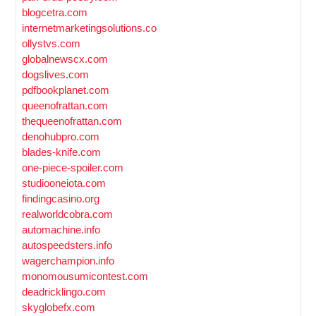
blogcetra.com
internetmarketingsolutions.co
ollystvs.com
globalnewscx.com
dogslives.com
pdfbookplanet.com
queenofrattan.com
thequeenofrattan.com
denohubpro.com
blades-knife.com
one-piece-spoiler.com
studiooneiota.com
findingcasino.org
realworldcobra.com
automachine.info
autospeedsters.info
wagerchampion.info
monomousumicontest.com
deadricklingo.com
skyglobefx.com