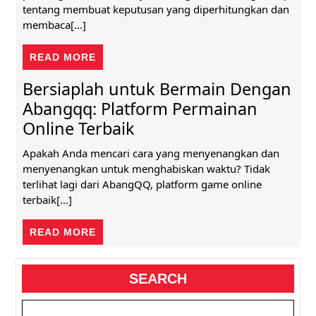
tentang membuat keputusan yang diperhitungkan dan
membaca[...]
READ
READ MORE
MORE
Bersiaplah untuk Bermain Dengan
Abangqq: Platform Permainan
Online Terbaik
Apakah Anda mencari cara yang menyenangkan dan
menyenangkan untuk menghabiskan waktu? Tidak
terlihat lagi dari AbangQQ, platform game online
terbaik[...]
READ
READ MORE
MORE
SEARCH