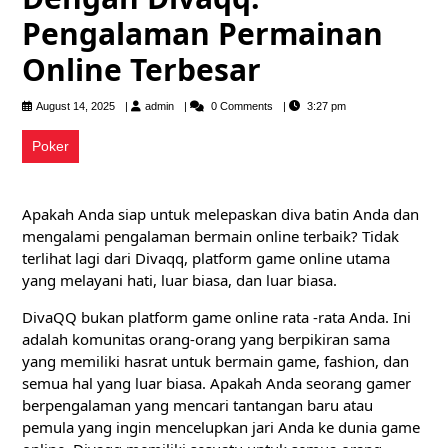
Pengalaman Permainan
Online Terbesar
admin
August 14, 2025
admin
0 Comments
3:27 pm
Poker
Apakah Anda siap untuk melepaskan diva batin Anda dan
mengalami pengalaman bermain online terbaik? Tidak
terlihat lagi dari Divaqq, platform game online utama
yang melayani hati, luar biasa, dan luar biasa.
DivaQQ bukan platform game online rata -rata Anda. Ini
adalah komunitas orang-orang yang berpikiran sama
yang memiliki hasrat untuk bermain game, fashion, dan
semua hal yang luar biasa. Apakah Anda seorang gamer
berpengalaman yang mencari tantangan baru atau
pemula yang ingin mencelupkan jari Anda ke dunia game