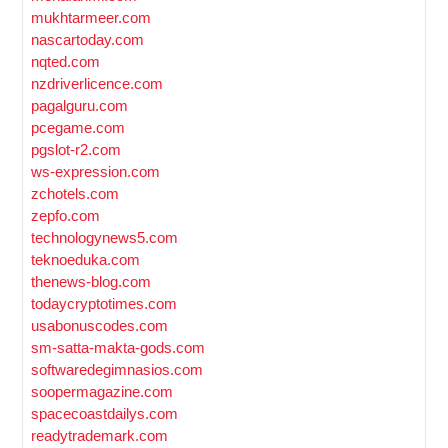
mukhtarmeer.com
nascartoday.com
nqted.com
nzdriverlicence.com
pagalguru.com
pcegame.com
pgslot-r2.com
ws-expression.com
zchotels.com
zepfo.com
technologynews5.com
teknoeduka.com
thenews-blog.com
todaycryptotimes.com
usabonuscodes.com
sm-satta-makta-gods.com
softwaredegimnasios.com
soopermagazine.com
spacecoastdailys.com
readytrademark.com