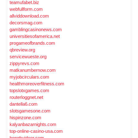
teamufabet.biz
webfullform.com
allviddownload.com
decorsmag.com
gamblingcasinonews.com
universitiesofamerica.net
progameofbrands.com
qbreview.org
servicewueste.org
zippyrevs.com
matkanumbernow.com
myjobcirculars.com
healthmoreoverfitness.com
topslotxgames.com
routerloggnet.net
dantella6.com
slotsgamesone.com
hispinzone.com
kalyanbazarnights.com
top-online-casino-usa.com
honghuidoor.com