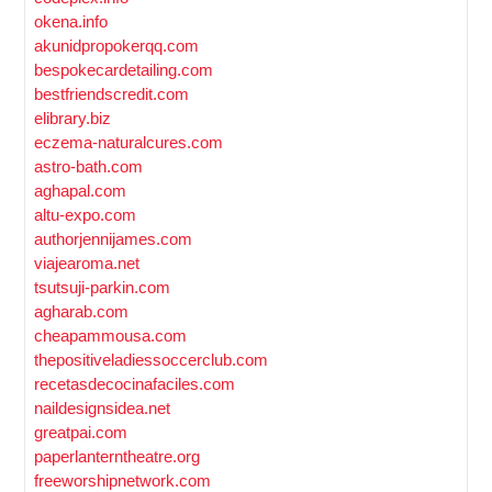
okena.info
akunidpropokerqq.com
bespokecardetailing.com
bestfriendscredit.com
elibrary.biz
eczema-naturalcures.com
astro-bath.com
aghapal.com
altu-expo.com
authorjennijames.com
viajearoma.net
tsutsuji-parkin.com
agharab.com
cheapammousa.com
thepositiveladiessoccerclub.com
recetasdecocinafaciles.com
naildesignsidea.net
greatpai.com
paperlanterntheatre.org
freeworshipnetwork.com