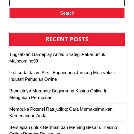
Search
RECENT POSTS
Tingkatkan Gameplay Anda: Strategi Pakar untuk
Maindomino99
Ikut serta dalam Aksi: Bagaimana Jurusqq Merevolusi
Industri Perjudian Online
Bangkitnya Murahqq: Bagaimana Kasino Online Ini
Mengubah Permainan
Membuka Potensi Ratujudiqq: Cara Memaksimalkan
Kemenangan Anda
Bersiaplah untuk Bermain dan Menang Besar di Kasino
Online Premier Rajajudiqq