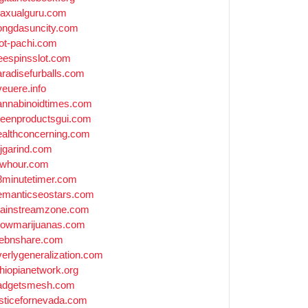
axualguru.com
ongdasuncity.com
lot-pachi.com
reespinsslot.com
aradisefurballs.com
veuere.info
annabinoidtimes.com
reenproductsgui.com
ealthconcerning.com
ojgarind.com
ewhour.com
8minutetimer.com
emanticseostars.com
ainstreamzone.com
rowmarijuanas.com
ebnshare.com
verlygeneralization.com
thiopianetwork.org
adgetsmesh.com
usticefornevada.com