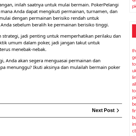
ngan, inilah saatnya untuk mulai bermain. PokerPelangi
p
mana Anda dapat mengikuti permainan, turnamen, dan
ulai dengan permainan berisiko rendah untuk
nda sebelum beralih ke permainan berisiko tinggi.
 strategi, jadi penting untuk memperhatikan perilaku dan
ktik umum dalam poker, jadi jangan takut untuk
erus menebak-nebak.
t
g
gi, Anda akan segera menguasai permainan dan
t
pa menunggu? Ikuti aksinya dan mulailah bermain poker
u
l
al
t
p
b
Next
Next Post
fi
Post
bu
i
c