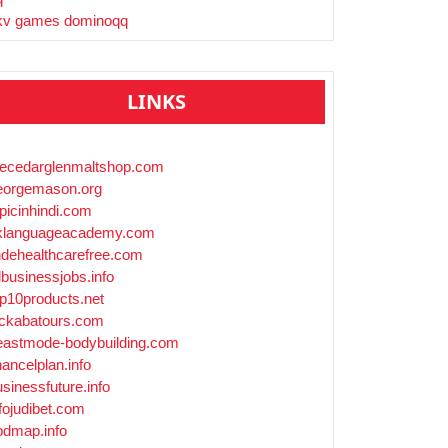
kv games dominoqq
LINKS
hecedarglenmaltshop.com
eorgemason.org
opicinhindi.com
klanguageacademy.com
indehealthcarefree.com
lbusinessjobs.info
op10products.net
ickabatours.com
eastmode-bodybuilding.com
nancelplan.info
sinessfuture.info
nfojudibet.com
bdmap.info