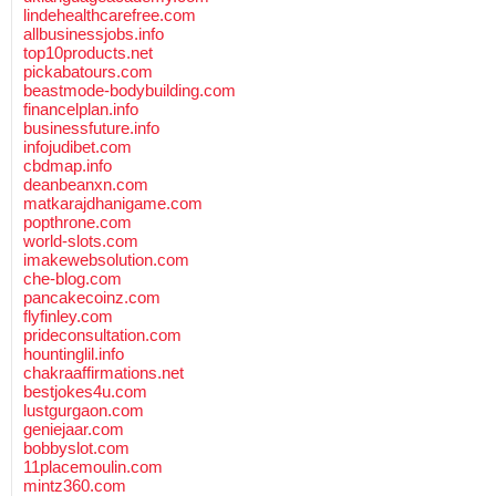
lindehealthcarefree.com
allbusinessjobs.info
top10products.net
pickabatours.com
beastmode-bodybuilding.com
financelplan.info
businessfuture.info
infojudibet.com
cbdmap.info
deanbeanxn.com
matkarajdhanigame.com
popthrone.com
world-slots.com
imakewebsolution.com
che-blog.com
pancakecoinz.com
flyfinley.com
prideconsultation.com
hountinglil.info
chakraaffirmations.net
bestjokes4u.com
lustgurgaon.com
geniejaar.com
bobbyslot.com
11placemoulin.com
mintz360.com