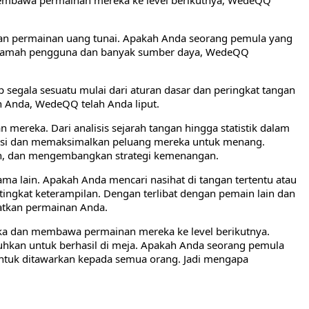
membawa permainan mereka ke level berikutnya, WedeQQ
an permainan uang tunai. Apakah Anda seorang pemula yang
g ramah pengguna dan banyak sumber daya, WedeQQ
p segala sesuatu mulai dari aturan dasar dan peringkat tangan
n Anda, WedeQQ telah Anda liput.
reka. Dari analisis sejarah tangan hingga statistik dalam
si dan memaksimalkan peluang mereka untuk menang.
kan, dan mengembangkan strategi kemenangan.
 lain. Apakah Anda mencari nasihat di tangan tertentu atau
ngkat keterampilan. Dengan terlibat dengan pemain lain dan
atkan permainan Anda.
ka dan membawa permainan mereka ke level berikutnya.
kan untuk berhasil di meja. Apakah Anda seorang pemula
ntuk ditawarkan kepada semua orang. Jadi mengapa