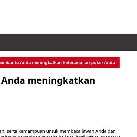
membantu Anda meningkatkan keterampilan poker Anda
 Anda meningkatkan
inan, serta kemampuan untuk membaca lawan Anda dan