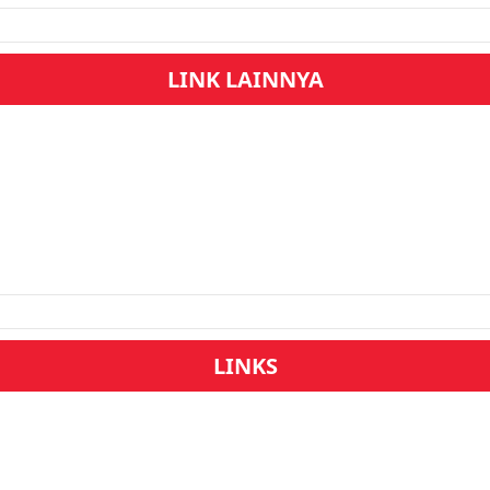
LINK LAINNYA
LINKS