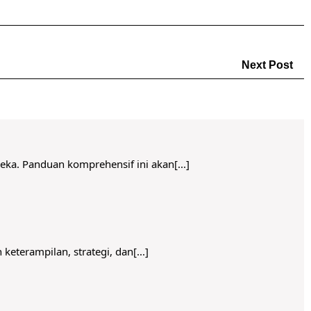
Ne
Next Post
Po
a. Panduan komprehensif ini akan[...]
eterampilan, strategi, dan[...]