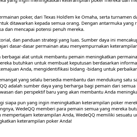
eka yang ingin meningkatkan keterampilan poker mereka dan 
rmainan poker, dari Texas Hold’em ke Omaha, serta turnamen d
untuk ditawarkan kepada semua orang. Dengan antarmuka yan
a dan mencapai potensi penuh mereka.
torial, dan panduan strategi yang luas. Sumber daya ini mencaku
lajari dasar-dasar permainan atau menyempurnakan keterampila
erbagai alat untuk membantu pemain meningkatkan permainan me
reka butuhkan untuk membuat keputusan berdasarkan informa
k kemajuan Anda, mengidentifikasi bidang -bidang untuk perbai
angat yang selalu bersedia membantu dan mendukung satu sama
Q adalah sumber daya yang berharga bagi pemain dari semua ti
awasan dan perspektif baru yang akan membantu Anda meningk
gi siapa pun yang ingin meningkatkan keterampilan poker mere
ungnya, WedeQQ memberi para pemain semua yang mereka butuh
gin mempertajam keterampilan Anda, WedeQQ memiliki sesuatu u
gkatkan keterampilan poker Anda!