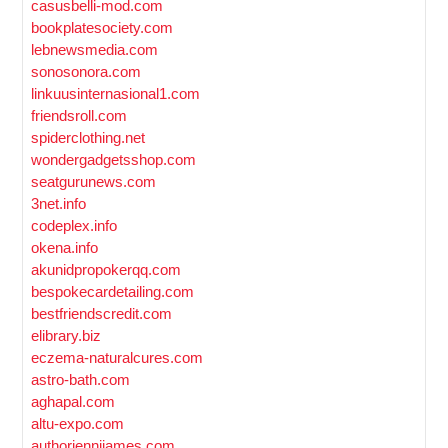
casusbelli-mod.com
bookplatesociety.com
lebnewsmedia.com
sonosonora.com
linkuusinternasional1.com
friendsroll.com
spiderclothing.net
wondergadgetsshop.com
seatgurunews.com
3net.info
codeplex.info
okena.info
akunidpropokerqq.com
bespokecardetailing.com
bestfriendscredit.com
elibrary.biz
eczema-naturalcures.com
astro-bath.com
aghapal.com
altu-expo.com
authorjennijames.com