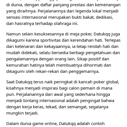
di dunia, dengan daftar panjang prestasi dan kemenangan
yang diraihnya. Perjalanannya dari legenda lokal menjadi
sensasi internasional merupakan bukti bakat, dedikasi,
dan hasratnya terhadap olahraga ini.
Namun selain kesuksesannya di meja poker, Datukqq juga
dikagumi karena sportivitas dan kerendahan hati. Terlepas
dari ketenaran dan kekayaannya, ia tetap rendah hati dan
mudah didekati, selalu bersedia berbagi pengetahuan dan
pengalamannya dengan orang lain. Sikap positif dan
kemurahan hatinya telah membuatnya dihormati dan
dikagumi oleh rekan-rekan dan penggemarnya.
Saat Datukqq terus naik peringkat di kancah poker global,
kisahnya menjadi inspirasi bagi calon pemain di mana
pun. Perjalanannya dari awal yang sederhana hingga
menjadi bintang internasional adalah pengingat bahwa
dengan kerja keras, tekad, dan semangat, segalanya
mungkin terjadi.
Dalam dunia game online, Datukqq adalah contoh