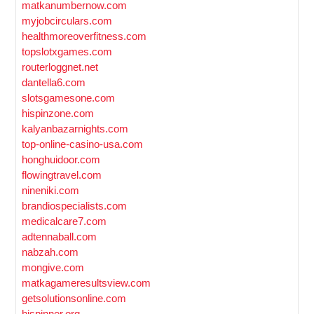
matkanumbernow.com
myjobcirculars.com
healthmoreoverfitness.com
topslotxgames.com
routerloggnet.net
dantella6.com
slotsgamesone.com
hispinzone.com
kalyanbazarnights.com
top-online-casino-usa.com
honghuidoor.com
flowingtravel.com
nineniki.com
brandiospecialists.com
medicalcare7.com
adtennaball.com
nabzah.com
mongive.com
matkagameresultsview.com
getsolutionsonline.com
hispinner.org