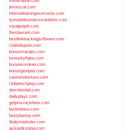
misterdbnb.com
jkmezcal.com
intervaltrainingexercises.com
tyestylebusinesssolutions.com
royalpoipet.com
thestaurant.com
bestlinktrackingsoftware.com
clublubupoo.com
bonusmazijeu.com
bonuskyfojea.com
bonuskorokee.com
bonusgexipoy.com
casinorelaxluxe.com
clubetechplay.com
domdombd.com
dailyplayz.com
getprocrackhere.com
fastinnews.com
fannybanny.com
ifinitymarketer.com
jackpotkoning.com