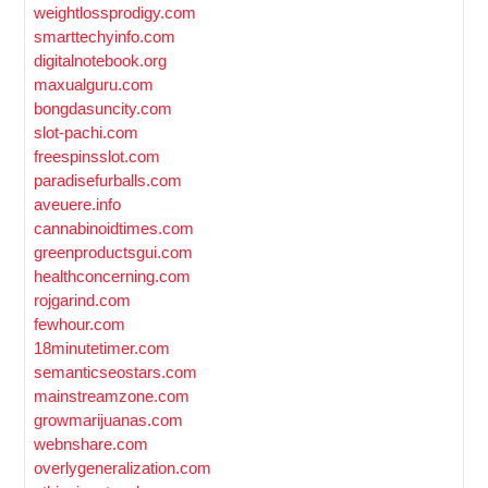
weightlossprodigy.com
smarttechyinfo.com
digitalnotebook.org
maxualguru.com
bongdasuncity.com
slot-pachi.com
freespinsslot.com
paradisefurballs.com
aveuere.info
cannabinoidtimes.com
greenproductsgui.com
healthconcerning.com
rojgarind.com
fewhour.com
18minutetimer.com
semanticseostars.com
mainstreamzone.com
growmarijuanas.com
webnshare.com
overlygeneralization.com