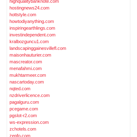
highqualitybanknote.com
hostingnews24.com
hottstyle.com
howtodiyanything.com
inspiringearthlings.com
investindependent.com
kralbozguncu1.com
landscapinggainesvillefl.com
maisonhauturier.com
mascreator.com
menafahmi.com
mukhtarmeer.com
nascartoday.com
nqted.com
nzdriverlicence.com
pagalguru.com
pcegame.com
pgslot-r2.com
ws-expression.com
zchotels.com
zepfo.com