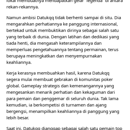
lokal membuatnya mendapatkan gelar “legenda” di antara
rekan-rekannya.
Namun ambisi Datukqq tidak berhenti sampai di situ. Dia
mengarahkan perhatiannya ke panggung internasional,
bertekad untuk membuktikan dirinya sebagai salah satu
yang terbaik di dunia. Dengan latihan dan dedikasi yang
tiada henti, dia mengasah keterampilannya dan
memperluas pengetahuannya tentang permainan, terus
berupaya meningkatkan dan menyempurnakan
keahliannya.
Kerja kerasnya membuahkan hasil, karena Datukqq
segera mulai membuat gebrakan di komunitas poker
global. Gameplay strategis dan kemenangannya yang
mengesankan menarik perhatian dan kekaguman dari
para pemain dan penggemar di seluruh dunia. Tak lama
kemudian, ia berkompetisi di turnamen dan ajang
bergengsi, menampilkan keahliannya di panggung yang
lebih besar.
Saat ini, Datukqq dianggap sebagai salah satu pemain top