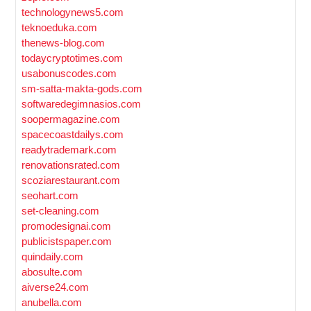
technologynews5.com
teknoeduka.com
thenews-blog.com
todaycryptotimes.com
usabonuscodes.com
sm-satta-makta-gods.com
softwaredegimnasios.com
soopermagazine.com
spacecoastdailys.com
readytrademark.com
renovationsrated.com
scoziarestaurant.com
seohart.com
set-cleaning.com
promodesignai.com
publicistspaper.com
quindaily.com
abosulte.com
aiverse24.com
anubella.com