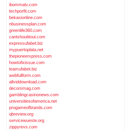
ibommatv.com
techporfit.com
bekasionline.com
nbusinessplan.com
greenlife360.com
cantshoutitout.com
expressufabet.biz
mypuertoplata.net
thepioneerxpress.com
howtofixissue.com
teamufabet.biz
webfullform.com
allviddownload.com
decorsmag.com
gamblingcasinonews.com
universitiesofamerica.net
progameofbrands.com
qbreview.org
servicewueste.org
zippyrevs.com