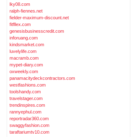
lky08.com
ralph-fiennes.net
fielder-maximum-discount.net
fitfllex.com
genesisbusinesscredit.com
inforuang.com
kindsmarket.com
luvelylife.com
macramb.com
mypet-diary.com
oxweekly.com
panamacitydeckcontractors.com
westfashions.com
toolshandy.com
travelstager.com
trendinspires.com
rannyephul.com
reportradar360.com
swaggyfashion.com
taraftariumtv10.com