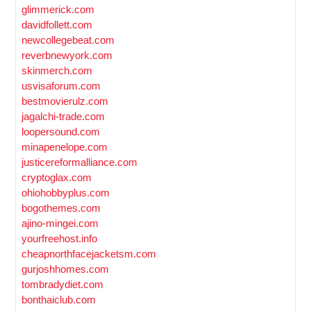
glimmerick.com
davidfollett.com
newcollegebeat.com
reverbnewyork.com
skinmerch.com
usvisaforum.com
bestmovierulz.com
jagalchi-trade.com
loopersound.com
minapenelope.com
justicereformalliance.com
cryptoglax.com
ohiohobbyplus.com
bogothemes.com
ajino-mingei.com
yourfreehost.info
cheapnorthfacejacketsm.com
gurjoshhomes.com
tombradydiet.com
bonthaiclub.com