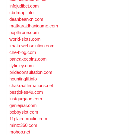
infojudibet.com
cbdmap.info
deanbeanxn.com
matkarajdhanigame.com
popthrone.com
world-slots.com
imakewebsolution.com
che-blog.com
pancakecoinz.com
flyfinley.com
prideconsultation.com
hountinglil.info
chakraaffirmations.net
bestjokes4u.com
lustgurgaon.com
geniejaar.com
bobbyslot.com
11placemoulin.com
mintz360.com
mohob.net