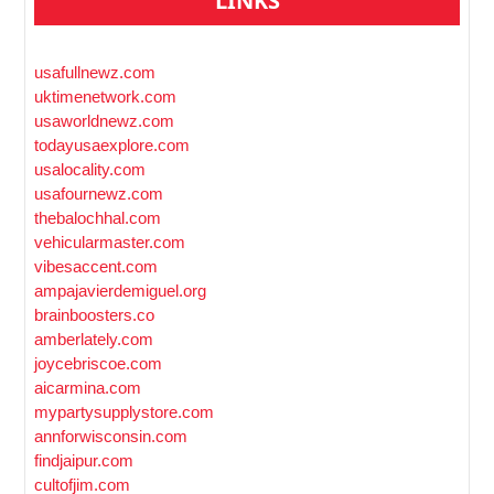
LINKS
usafullnewz.com
uktimenetwork.com
usaworldnewz.com
todayusaexplore.com
usalocality.com
usafournewz.com
thebalochhal.com
vehicularmaster.com
vibesaccent.com
ampajavierdemiguel.org
brainboosters.co
amberlately.com
joycebriscoe.com
aicarmina.com
mypartysupplystore.com
annforwisconsin.com
findjaipur.com
cultofjim.com