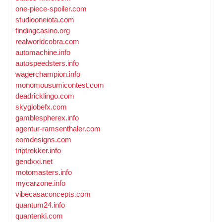
one-piece-spoiler.com
studiooneiota.com
findingcasino.org
realworldcobra.com
automachine.info
autospeedsters.info
wagerchampion.info
monomousumicontest.com
deadricklingo.com
skyglobefx.com
gamblespherex.info
agentur-ramsenthaler.com
eomdesigns.com
triptrekker.info
gendxxi.net
motomasters.info
mycarzone.info
vibecasaconcepts.com
quantum24.info
quantenki.com