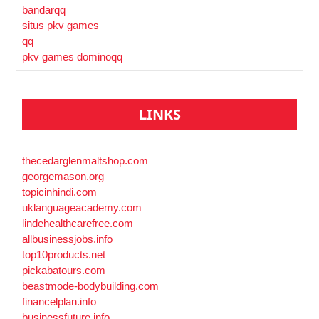
bandarqq
situs pkv games
qq
pkv games dominoqq
LINKS
thecedarglenmaltshop.com
georgemason.org
topicinhindi.com
uklanguageacademy.com
lindehealthcarefree.com
allbusinessjobs.info
top10products.net
pickabatours.com
beastmode-bodybuilding.com
financelplan.info
businessfuture.info