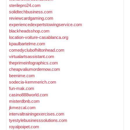
sterilepro24.com
solidtechbusiness.com
reviewcardgaming.com
experiencedexpertstowingservice.com
blackheadsshop.com
location-voiture-casablanca.org
kpaulbartelme.com
comedyclubofhiltonhead.com
virtualartsassistant.com
theprimeinfographics.com
cheapvaliumordernow.com
beenime.com
sodecia-kemmerich.com
fun-mak.com
casino888world.com
misterdbnb.com
jkmezcal.com
intervaltrainingexercises.com
tyestylebusinesssolutions.com
royalpoipet.com