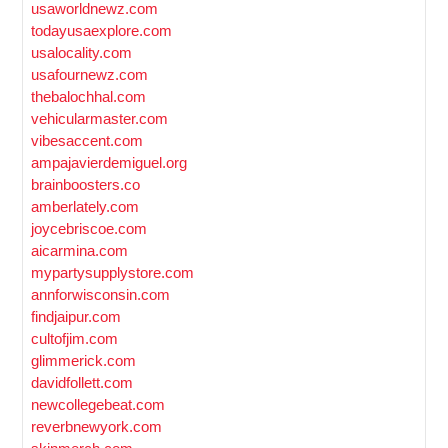
usaworldnewz.com
todayusaexplore.com
usalocality.com
usafournewz.com
thebalochhal.com
vehicularmaster.com
vibesaccent.com
ampajavierdemiguel.org
brainboosters.co
amberlately.com
joycebriscoe.com
aicarmina.com
mypartysupplystore.com
annforwisconsin.com
findjaipur.com
cultofjim.com
glimmerick.com
davidfollett.com
newcollegebeat.com
reverbnewyork.com