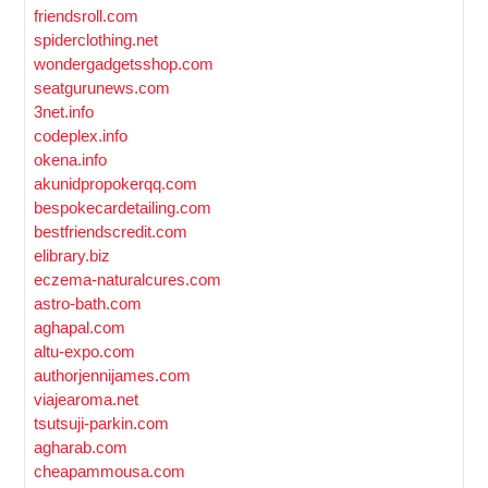
friendsroll.com
spiderclothing.net
wondergadgetsshop.com
seatgurunews.com
3net.info
codeplex.info
okena.info
akunidpropokerqq.com
bespokecardetailing.com
bestfriendscredit.com
elibrary.biz
eczema-naturalcures.com
astro-bath.com
aghapal.com
altu-expo.com
authorjennijames.com
viajearoma.net
tsutsuji-parkin.com
agharab.com
cheapammousa.com