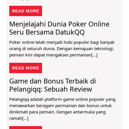
READ
READ MORE
MORE
Menjelajahi Dunia Poker Online
Seru Bersama DatukQQ
Poker online telah menjadi hobi populer bagi banyak
orang di seluruh dunia. Dengan kemajuan teknologi,
pemain kini dapat mengakses permainan[...]
READ
READ MORE
MORE
Game dan Bonus Terbaik di
Pelangiqq: Sebuah Review
Pelangiqq adalah platform game online populer yang
menawarkan beragam permainan dan bonus untuk
dinikmati para pemain. Dengan antarmuka yang
ramah[...]