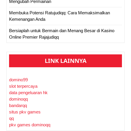
Mengubah Permainan
Membuka Potensi Ratujudiqq: Cara Memaksimalkan
Kemenangan Anda
Bersiaplah untuk Bermain dan Menang Besar di Kasino
Online Premier Rajajudiqq
LINK LAINNYA
domino99
slot terpercaya
data pengeluaran hk
dominoqq
bandarqq
situs pkv games
qq
pkv games dominoqq