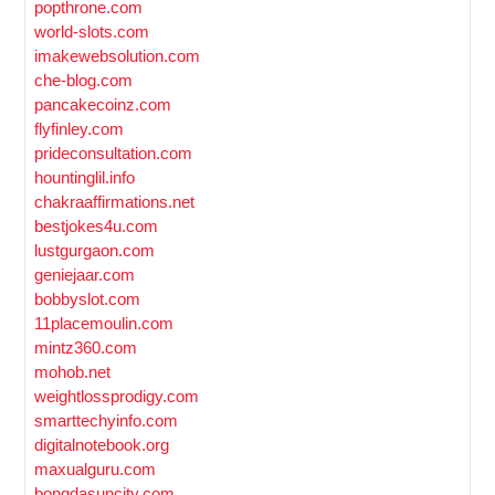
popthrone.com
world-slots.com
imakewebsolution.com
che-blog.com
pancakecoinz.com
flyfinley.com
prideconsultation.com
hountinglil.info
chakraaffirmations.net
bestjokes4u.com
lustgurgaon.com
geniejaar.com
bobbyslot.com
11placemoulin.com
mintz360.com
mohob.net
weightlossprodigy.com
smarttechyinfo.com
digitalnotebook.org
maxualguru.com
bongdasuncity.com