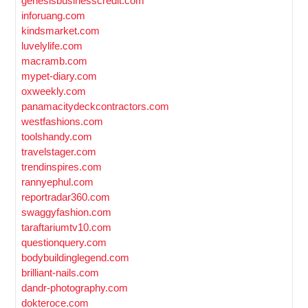
genesisbusinesscredit.com
inforuang.com
kindsmarket.com
luvelylife.com
macramb.com
mypet-diary.com
oxweekly.com
panamacitydeckcontractors.com
westfashions.com
toolshandy.com
travelstager.com
trendinspires.com
rannyephul.com
reportradar360.com
swaggyfashion.com
taraftariumtv10.com
questionquery.com
bodybuildinglegend.com
brilliant-nails.com
dandr-photography.com
dokteroce.com