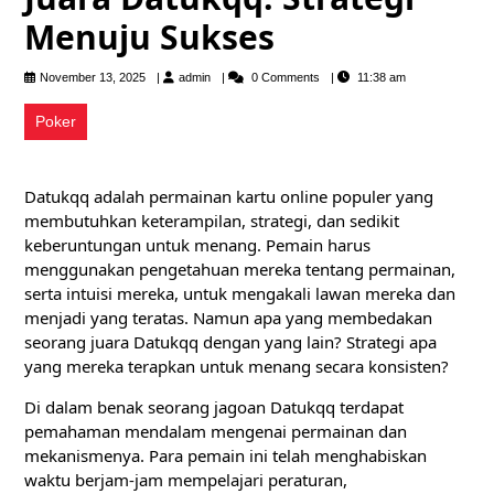
Menuju Sukses
admin
November 13, 2025
admin
0 Comments
11:38 am
Poker
Datukqq adalah permainan kartu online populer yang
membutuhkan keterampilan, strategi, dan sedikit
keberuntungan untuk menang. Pemain harus
menggunakan pengetahuan mereka tentang permainan,
serta intuisi mereka, untuk mengakali lawan mereka dan
menjadi yang teratas. Namun apa yang membedakan
seorang juara Datukqq dengan yang lain? Strategi apa
yang mereka terapkan untuk menang secara konsisten?
Di dalam benak seorang jagoan Datukqq terdapat
pemahaman mendalam mengenai permainan dan
mekanismenya. Para pemain ini telah menghabiskan
waktu berjam-jam mempelajari peraturan,