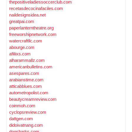
thepositiveladiessoccerclub.com
recetasdecocinafaciles.com
naildesignsidea.net
greatpai.com
paperlanterntheatre.org
freeworshipnetwork.com
watercraftllc.com
abourge.com
afiliixs.com
alharammallz.com
americanbulletins.com
asespares.com
arabianstime.com
atticabblues.com
autometropolist.com
beautycreamreview.com
coinmoh.com
cyclopsreview.com
dattgen.com
didoivatnang.com
dogsbarks.com