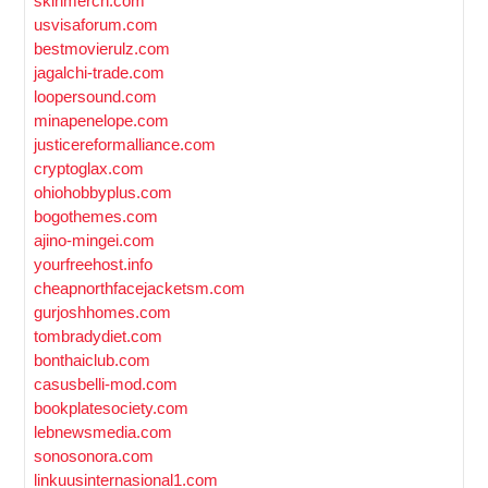
skinmerch.com
usvisaforum.com
bestmovierulz.com
jagalchi-trade.com
loopersound.com
minapenelope.com
justicereformalliance.com
cryptoglax.com
ohiohobbyplus.com
bogothemes.com
ajino-mingei.com
yourfreehost.info
cheapnorthfacejacketsm.com
gurjoshhomes.com
tombradydiet.com
bonthaiclub.com
casusbelli-mod.com
bookplatesociety.com
lebnewsmedia.com
sonosonora.com
linkuusinternasional1.com