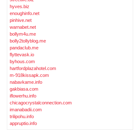
hyves.biz
enoughinfo.net
pinhive.net
warnabet.net
bollym4u.me
bolly2tollyblog.me
pandaclub.me
flyttevask.io
byhous.com
hartfordplazahotel.com
m-918kissapk.com
nabavkame.info
gakbiasa.com
iflowerhu.info
chicagocrystalconnection.com
imanabadii.com
trilipohu.info
appruptio.info