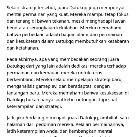
Selain strategi tersebut, juara Datukqq juga mempunyai
mental permainan yang kuat. Mereka mampu tetap fokus
dan tenang di bawah tekanan, meski menghadapi lawan
berat atau serangkaian kekalahan. Mereka memahami
bahwa perbedaan adalah bagian alami dari permainan
dan kesuksesan dalam Datukqq membutuhkan kesabaran
dan ketahanan.
Pada akhirnya, apa yang membedakan seorang juara
Datukqq dari yang lain adalah dedikasi mereka terhadap
permainan dan kemauan mereka untuk terus
berkembang. Mereka selalu mempelajari strategi baru,
menganalisis gameplay, dan beradaptasi dengan
tantangan baru. Mereka memahami bahwa kesuksesan di
Datukqq bukan hanya soal keberuntungan, tapi soal
keterampilan dan strategi.
Jadi, jika Anda ingin menjadi juara Datukqq, ambillah satu
halaman dari pedoman mereka. Pelajari permainannya,
latih keterampilan Anda, dan kembangkan mental