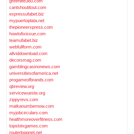
greenlife360.com
cantshoutitout.com
expressufabet.biz
mypuertoplata.net
thepioneerxpress.com
howtofixissue.com
teamufabet.biz
webfullform.com
allviddownload.com
decorsmag.com
gamblingcasinonews.com
universitiesofamerica.net
progameofbrands.com
qbreview.org
servicewueste.org
zippyrevs.com
matkanumbernow.com
myjobcirculars.com
healthmoreoverfitness.com
topslotxgames.com
routerloggnet.net