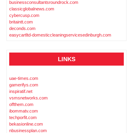
businessconsultantsroundrock.com
classicglobalnews.com
cybercusp.com
britaintt.com
deconds.com
easycartltd-domesticcleaningservicesedinburgh.com
LINKS
uae-times.com
gamerifys.com
inspiratif.net
vsmsnetworks.com
offthem.com
ibommatv.com
techporfit.com
bekasionline.com
nbusinessplan.com