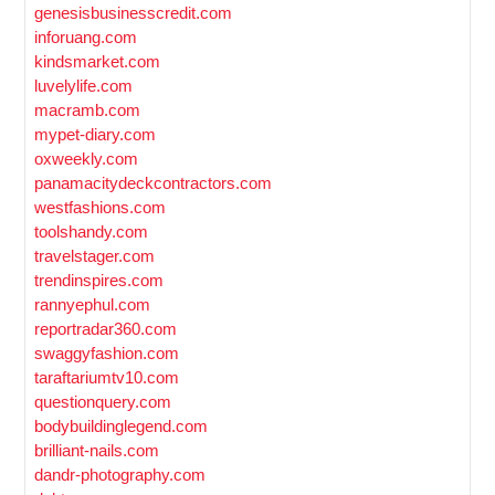
genesisbusinesscredit.com
inforuang.com
kindsmarket.com
luvelylife.com
macramb.com
mypet-diary.com
oxweekly.com
panamacitydeckcontractors.com
westfashions.com
toolshandy.com
travelstager.com
trendinspires.com
rannyephul.com
reportradar360.com
swaggyfashion.com
taraftariumtv10.com
questionquery.com
bodybuildinglegend.com
brilliant-nails.com
dandr-photography.com