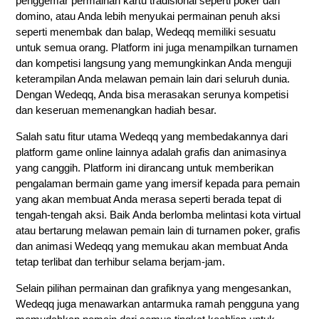
penggemar permainan kartu tradisional seperti poker dan
domino, atau Anda lebih menyukai permainan penuh aksi
seperti menembak dan balap, Wedeqq memiliki sesuatu
untuk semua orang. Platform ini juga menampilkan turnamen
dan kompetisi langsung yang memungkinkan Anda menguji
keterampilan Anda melawan pemain lain dari seluruh dunia.
Dengan Wedeqq, Anda bisa merasakan serunya kompetisi
dan keseruan memenangkan hadiah besar.
Salah satu fitur utama Wedeqq yang membedakannya dari
platform game online lainnya adalah grafis dan animasinya
yang canggih. Platform ini dirancang untuk memberikan
pengalaman bermain game yang imersif kepada para pemain
yang akan membuat Anda merasa seperti berada tepat di
tengah-tengah aksi. Baik Anda berlomba melintasi kota virtual
atau bertarung melawan pemain lain di turnamen poker, grafis
dan animasi Wedeqq yang memukau akan membuat Anda
tetap terlibat dan terhibur selama berjam-jam.
Selain pilihan permainan dan grafiknya yang mengesankan,
Wedeqq juga menawarkan antarmuka ramah pengguna yang