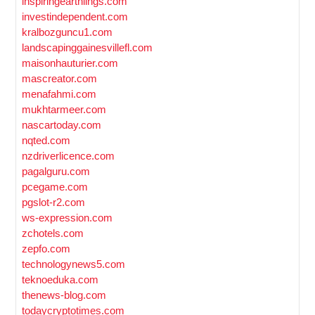
inspiringearthlings.com
investindependent.com
kralbozguncu1.com
landscapinggainesvillefl.com
maisonhauturier.com
mascreator.com
menafahmi.com
mukhtarmeer.com
nascartoday.com
nqted.com
nzdriverlicence.com
pagalguru.com
pcegame.com
pgslot-r2.com
ws-expression.com
zchotels.com
zepfo.com
technologynews5.com
teknoeduka.com
thenews-blog.com
todaycryptotimes.com