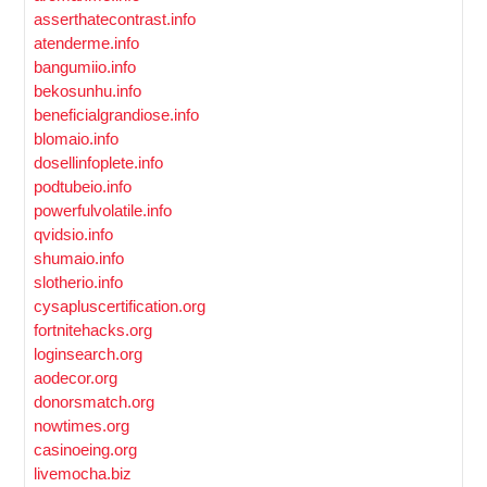
asserthatecontrast.info
atenderme.info
bangumiio.info
bekosunhu.info
beneficialgrandiose.info
blomaio.info
dosellinfoplete.info
podtubeio.info
powerfulvolatile.info
qvidsio.info
shumaio.info
slotherio.info
cysapluscertification.org
fortnitehacks.org
loginsearch.org
aodecor.org
donorsmatch.org
nowtimes.org
casinoeing.org
livemocha.biz