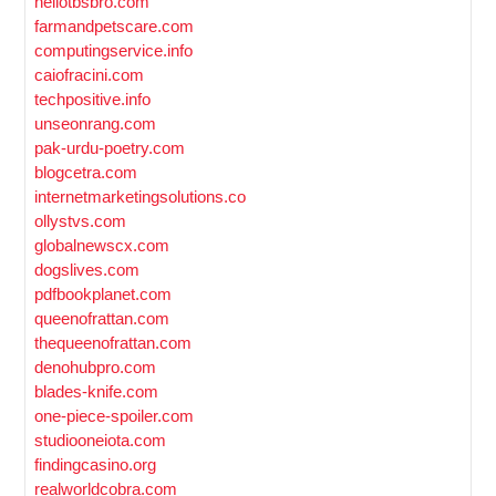
hellotbsbro.com
farmandpetscare.com
computingservice.info
caiofracini.com
techpositive.info
unseonrang.com
pak-urdu-poetry.com
blogcetra.com
internetmarketingsolutions.co
ollystvs.com
globalnewscx.com
dogslives.com
pdfbookplanet.com
queenofrattan.com
thequeenofrattan.com
denohubpro.com
blades-knife.com
one-piece-spoiler.com
studiooneiota.com
findingcasino.org
realworldcobra.com