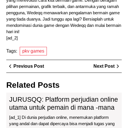
yang merevolusi cara kita bermain game. Dengan beragam
pilihan permainan, grafik terbaik, dan antarmuka yang ramah
pengguna, Wedeqq menawarkan pengalaman bermain game
yang tiada duanya. Jadi tunggu apa lagi? Bersiaplah untuk
mendominasi dunia game dengan Wedeqq dan mulai bermain
hari ini!
[ad_2]
Tags:
pkv games
Post
Previous
Next
Previous Post
Next Post
navigation
Post
Post
Related Posts
JURUSQQ: Platform perjudian online
utama untuk pemain di mana -mana
[ad_1] Di dunia perjudian online, menemukan platform
yang andal dan dapat dipercaya bisa menjadi tugas yang