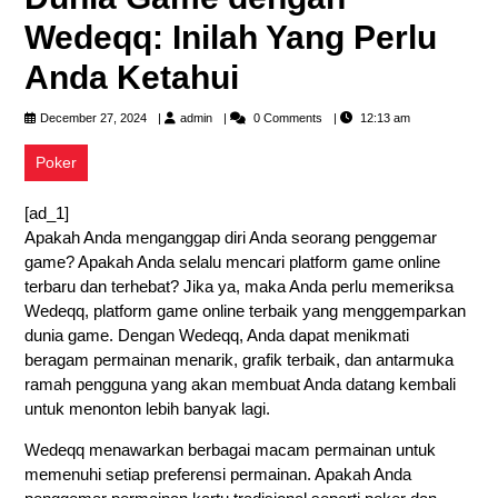
Wedeqq: Inilah Yang Perlu
Anda Ketahui
admin
December 27, 2024
admin
0 Comments
12:13 am
Poker
[ad_1]
Apakah Anda menganggap diri Anda seorang penggemar
game? Apakah Anda selalu mencari platform game online
terbaru dan terhebat? Jika ya, maka Anda perlu memeriksa
Wedeqq, platform game online terbaik yang menggemparkan
dunia game. Dengan Wedeqq, Anda dapat menikmati
beragam permainan menarik, grafik terbaik, dan antarmuka
ramah pengguna yang akan membuat Anda datang kembali
untuk menonton lebih banyak lagi.
Wedeqq menawarkan berbagai macam permainan untuk
memenuhi setiap preferensi permainan. Apakah Anda