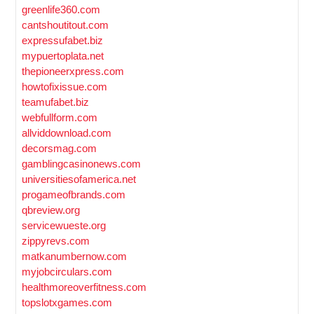
greenlife360.com
cantshoutitout.com
expressufabet.biz
mypuertoplata.net
thepioneerxpress.com
howtofixissue.com
teamufabet.biz
webfullform.com
allviddownload.com
decorsmag.com
gamblingcasinonews.com
universitiesofamerica.net
progameofbrands.com
qbreview.org
servicewueste.org
zippyrevs.com
matkanumbernow.com
myjobcirculars.com
healthmoreoverfitness.com
topslotxgames.com