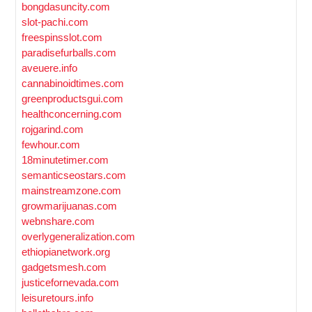
bongdasuncity.com
slot-pachi.com
freespinsslot.com
paradisefurballs.com
aveuere.info
cannabinoidtimes.com
greenproductsgui.com
healthconcerning.com
rojgarind.com
fewhour.com
18minutetimer.com
semanticseostars.com
mainstreamzone.com
growmarijuanas.com
webnshare.com
overlygeneralization.com
ethiopianetwork.org
gadgetsmesh.com
justicefornevada.com
leisuretours.info