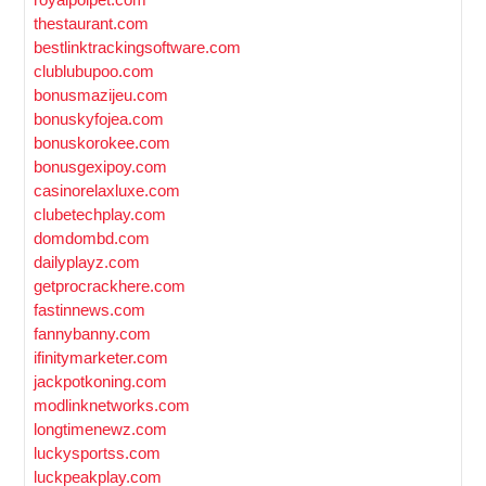
thestaurant.com
bestlinktrackingsoftware.com
clublubupoo.com
bonusmazijeu.com
bonuskyfojea.com
bonuskorokee.com
bonusgexipoy.com
casinorelaxluxe.com
clubetechplay.com
domdombd.com
dailyplayz.com
getprocrackhere.com
fastinnews.com
fannybanny.com
ifinitymarketer.com
jackpotkoning.com
modlinknetworks.com
longtimenewz.com
luckysportss.com
luckpeakplay.com