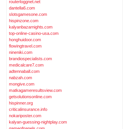
routerloggnet.net
dantella6.com
slotsgamesone.com
hispinzone.com
kalyanbazarnights.com
top-online-casino-usa.com
honghuidoor.com
flowingtravel.com
nineniki.com
brandiospecialists.com
medicalcare7.com
adtennaball.com
nabzah.com
mongive.com
matkagameresultsview.com
getsolutionsonline.com
hispinner.org
criticalinsurance.info
nokariposter.com
kalyan-guessing-nightplay.com
gameofpanels.com