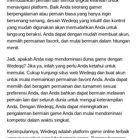
memudahkan pemain dari semua tingkat keahlian untuk
menavigasi platform. Baik Anda seorang gamer
berpengalaman atau pemain biasa yang hanya ingin
bersenang-senang, desain Wedeqq yang intuitif dan kontrol
yang mudah digunakan akan memudahkan Anda untuk
langsung beraksi. Anda dapat dengan mudah membuat akun,
memilih permainan favorit, dan mulai bermain dalam hitungan
menit.
Jadi, apakah Anda siap mendominasi dunia game dengan
Wedeqq? Jika ya, inilah yang perlu Anda ketahui untuk
memulai. Cukup kunjungi situs web Wedeqq dan buat akun
untuk mulai memainkan permainan favorit Anda. Anda dapat
memilih dari beragam permainan dan turnamen sesuai
preferensi Anda, dan Anda bahkan dapat bermain melawan
pemain lain dari seluruh dunia untuk menguji keterampilan
Anda. Dengan Wedeqq, Anda dapat meningkatkan
pengalaman bermain game Anda dan mulai mendominasi
kompetisi dalam waktu singkat.
Kesimpulannya, Wedeqq adalah platform game online terbaik