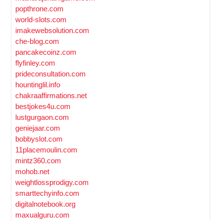
popthrone.com
world-slots.com
imakewebsolution.com
che-blog.com
pancakecoinz.com
flyfinley.com
prideconsultation.com
hountinglil.info
chakraaffirmations.net
bestjokes4u.com
lustgurgaon.com
geniejaar.com
bobbyslot.com
11placemoulin.com
mintz360.com
mohob.net
weightlossprodigy.com
smarttechyinfo.com
digitalnotebook.org
maxualguru.com