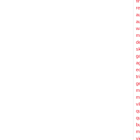
fi
r
a
a
w
m
d
s
g
a
e
tr
g
m
m
v
q
q
b
m
v