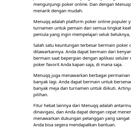
mengunjungi poker online. Dan dengan Menuqq
menarik dengan mudah.
Menuqq adalah platform poker online populer
turnamen untuk pemain dari semua tingkat keah
pemula yang ingin mempelajari seluk beluknya
Salah satu keuntungan terbesar bermain poke
ditawarkannya. Anda dapat bermain dari kenya
bermain saat bepergian dengan aplikasi seluler
poker favorit Anda kapan saja, di mana saja.
Menuqq juga menawarkan berbagai permainan un
banyak lagi. Anda dapat bermain untuk bersena
banyak meja dan turnamen untuk diikuti. Artiny
pilihan.
Fitur hebat lainnya dari Menuqq adalah antar
dinavigasi, dan Anda dapat dengan cepat men
menawarkan dukungan pelanggan yang sangat bai
Anda bisa segera mendapatkan bantuan.