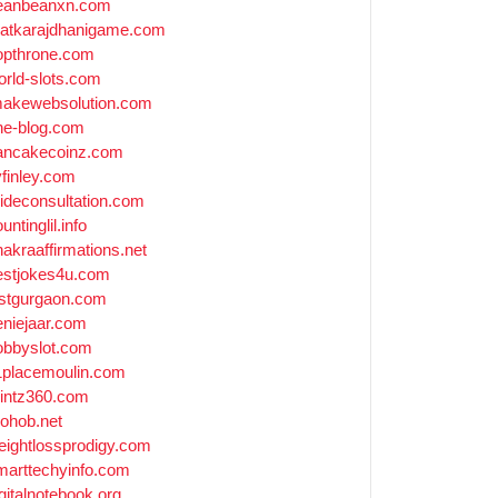
eanbeanxn.com
atkarajdhanigame.com
opthrone.com
orld-slots.com
makewebsolution.com
he-blog.com
ancakecoinz.com
yfinley.com
rideconsultation.com
untinglil.info
hakraaffirmations.net
estjokes4u.com
ustgurgaon.com
eniejaar.com
obbyslot.com
1placemoulin.com
intz360.com
ohob.net
eightlossprodigy.com
marttechyinfo.com
gitalnotebook.org