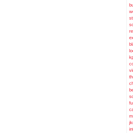
b
w
s
s
r
e
b
l
k
c
vi
t
c
b
s
f
c
m
j
i