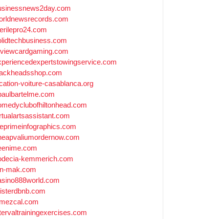
usinessnews2day.com
orldnewsrecords.com
terilepro24.com
olidtechbusiness.com
eviewcardgaming.com
xperiencedexpertstowingservice.com
lackheadsshop.com
ocation-voiture-casablanca.org
paulbartelme.com
omedyclubofhiltonhead.com
rtualartsassistant.com
heprimeinfographics.com
heapvaliumordernow.com
eenime.com
odecia-kemmerich.com
un-mak.com
asino888world.com
isterdbnb.com
kmezcal.com
ntervaltrainingexercises.com