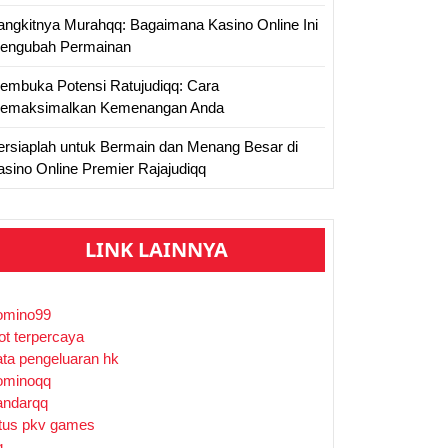
angkitnya Murahqq: Bagaimana Kasino Online Ini
engubah Permainan
embuka Potensi Ratujudiqq: Cara
emaksimalkan Kemenangan Anda
ersiaplah untuk Bermain dan Menang Besar di
asino Online Premier Rajajudiqq
LINK LAINNYA
omino99
ot terpercaya
ata pengeluaran hk
ominoqq
andarqq
itus pkv games
q