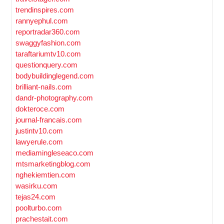
trendinspires.com
rannyephul.com
reportradar360.com
swaggyfashion.com
taraftariumtv10.com
questionquery.com
bodybuildinglegend.com
brilliant-nails.com
dandr-photography.com
dokteroce.com
journal-francais.com
justintv10.com
lawyerule.com
mediamingleseaco.com
mtsmarketingblog.com
nghekiemtien.com
wasirku.com
tejas24.com
poolturbo.com
prachestait.com