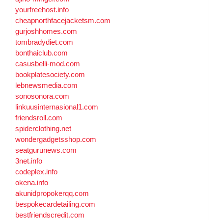
yourfreehost.info
cheapnorthfacejacketsm.com
gurjoshhomes.com
tombradydiet.com
bonthaiclub.com
casusbelli-mod.com
bookplatesociety.com
lebnewsmedia.com
sonosonora.com
linkuusinternasional1.com
friendsroll.com
spiderclothing.net
wondergadgetsshop.com
seatgurunews.com
3net.info
codeplex.info
okena.info
akunidpropokerqq.com
bespokecardetailing.com
bestfriendscredit.com