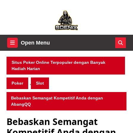
Skip
to
content
Skip
to
content
Open
Open Menu
Menu
Situs Poker Online Terpopuler dengan Banyak
Hadiah Harian
,
Poker
Slot
Bebaskan Semangat Kompetitif Anda dengan
AbangQQ
Bebaskan Semangat
Kompetitif Anda dengan