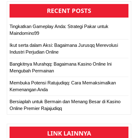
RECENT POSTS
Tingkatkan Gameplay Anda: Strategi Pakar untuk
Maindomino99
Ikut serta dalam Aksi: Bagaimana Jurusqq Merevolusi
Industri Perjudian Online
Bangkitnya Murahqq: Bagaimana Kasino Online Ini
Mengubah Permainan
Membuka Potensi Ratujudiqq: Cara Memaksimalkan
Kemenangan Anda
Bersiaplah untuk Bermain dan Menang Besar di Kasino
Online Premier Rajajudiqq
LINK LAINNYA