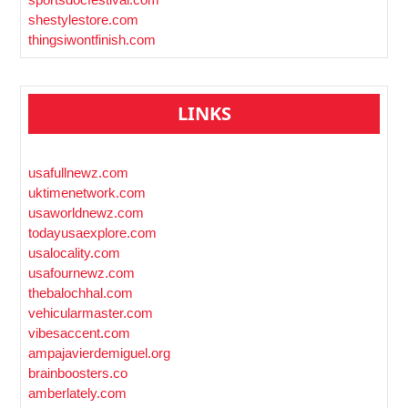
shestylestore.com
thingsiwontfinish.com
LINKS
usafullnewz.com
uktimenetwork.com
usaworldnewz.com
todayusaexplore.com
usalocality.com
usafournewz.com
thebalochhal.com
vehicularmaster.com
vibesaccent.com
ampajavierdemiguel.org
brainboosters.co
amberlately.com