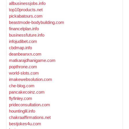
allbusinessjobs.info
top10products.net
pickabatours.com
beastmode-bodybuilding.com
financelplan.info
businessfuture.info
infojudibet.com
cbdmap.info
deanbeanxn.com
matkarajdhanigame.com
popthrone.com
world-slots.com
imakewebsolution.com
che-blog.com
pancakecoinz.com
flyfinley.com
prideconsultation.com
hountinglil.info
chakraaffirmations.net
bestjokes4u.com