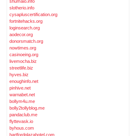
shumaio.info
slotherio.info
cysapluscertification.org
fortnitehacks.org
loginsearch.org
aodecor.org
donorsmatch.org
nowtimes.org
casinoeing.org
livemocha.biz
streetlife.biz
hyves.biz
enoughinfo.net
pinhive.net
warnabet.net
bollym4u.me
bolly2tollyblog.me
pandaclub.me
flyttevask.io
byhous.com
hartfordplazahotel.com