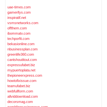
uae-times.com
gamerifys.com
inspiratif.net
vsmsnetworks.com
offthem.com
ibommatv.com
techporfit.com
bekasionline.com
nbusinessplan.com
greenlife360.com
cantshoutitout.com
expressufabet.biz
mypuertoplata.net
thepioneerxpress.com
howtofixissue.com
teamufabet.biz
webfullform.com
allviddownload.com
decorsmag.com
gamblingcasinonews.com