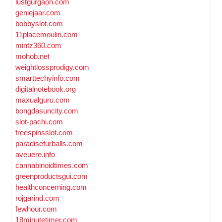
lustgurgaon.com
geniejaar.com
bobbyslot.com
11placemoulin.com
mintz360.com
mohob.net
weightlossprodigy.com
smarttechyinfo.com
digitalnotebook.org
maxualguru.com
bongdasuncity.com
slot-pachi.com
freespinsslot.com
paradisefurballs.com
aveuere.info
cannabinoidtimes.com
greenproductsgui.com
healthconcerning.com
rojgarind.com
fewhour.com
18minutetimer.com