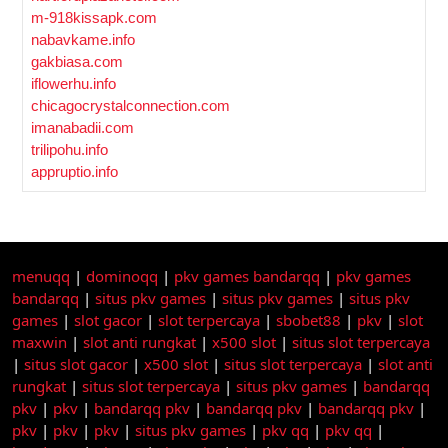
m-918kissapk.com
nabavkame.info
gakbiasa.com
iflowerhu.info
chicagocrystalconnection.com
imanabadii.com
trilipohu.info
appruptio.info
menuqq
|
dominoqq
|
pkv games bandarqq
|
pkv games
bandarqq
|
situs pkv games
|
situs pkv games
|
situs pkv
games
|
slot gacor
|
slot terpercaya
|
sbobet88
|
pkv
|
slot
maxwin
|
slot anti rungkat
|
x500 slot
|
situs slot terpercaya
|
situs slot gacor
|
x500 slot
|
situs slot terpercaya
|
slot anti
rungkat
|
situs slot terpercaya
|
situs pkv games
|
bandarqq
pkv
|
pkv
|
bandarqq pkv
|
bandarqq pkv
|
bandarqq pkv
|
pkv
|
pkv
|
pkv
|
situs pkv games
|
pkv qq
|
pkv qq
|