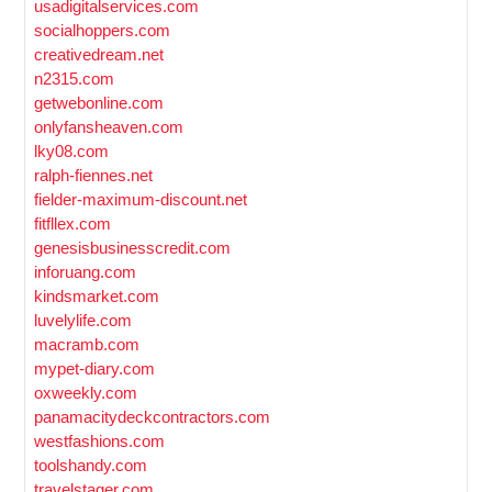
usadigitalservices.com
socialhoppers.com
creativedream.net
n2315.com
getwebonline.com
onlyfansheaven.com
lky08.com
ralph-fiennes.net
fielder-maximum-discount.net
fitfllex.com
genesisbusinesscredit.com
inforuang.com
kindsmarket.com
luvelylife.com
macramb.com
mypet-diary.com
oxweekly.com
panamacitydeckcontractors.com
westfashions.com
toolshandy.com
travelstager.com