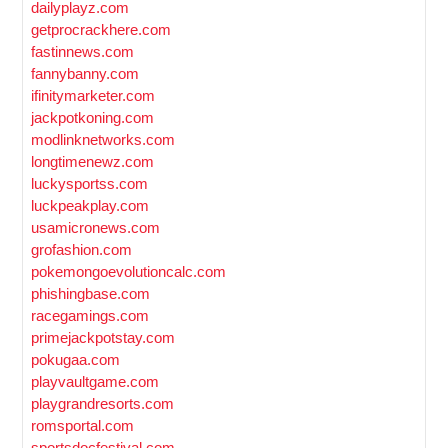
dailyplayz.com
getprocrackhere.com
fastinnews.com
fannybanny.com
ifinitymarketer.com
jackpotkoning.com
modlinknetworks.com
longtimenewz.com
luckysportss.com
luckpeakplay.com
usamicronews.com
grofashion.com
pokemongoevolutioncalc.com
phishingbase.com
racegamings.com
primejackpotstay.com
pokugaa.com
playvaultgame.com
playgrandresorts.com
romsportal.com
sportsdocfestival.com