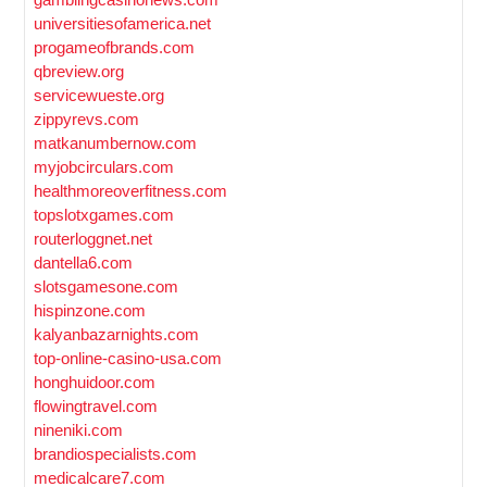
universitiesofamerica.net
progameofbrands.com
qbreview.org
servicewueste.org
zippyrevs.com
matkanumbernow.com
myjobcirculars.com
healthmoreoverfitness.com
topslotxgames.com
routerloggnet.net
dantella6.com
slotsgamesone.com
hispinzone.com
kalyanbazarnights.com
top-online-casino-usa.com
honghuidoor.com
flowingtravel.com
nineniki.com
brandiospecialists.com
medicalcare7.com