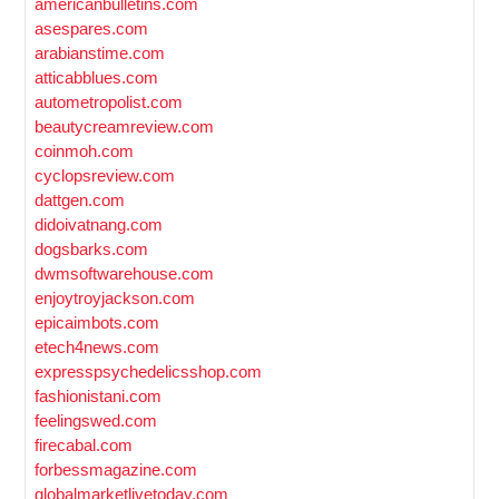
americanbulletins.com
asespares.com
arabianstime.com
atticabblues.com
autometropolist.com
beautycreamreview.com
coinmoh.com
cyclopsreview.com
dattgen.com
didoivatnang.com
dogsbarks.com
dwmsoftwarehouse.com
enjoytroyjackson.com
epicaimbots.com
etech4news.com
expresspsychedelicsshop.com
fashionistani.com
feelingswed.com
firecabal.com
forbessmagazine.com
globalmarketlivetoday.com