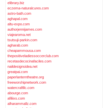
elibrary.biz
eczema-naturalcures.com
astro-bath.com
aghapal.com
altu-expo.com
authorjennijames.com
viajearoma.net
tsutsuji-parkin.com
agharab.com
cheapammousa.com
thepositiveladiessoccerclub.com
recetasdecocinafaciles.com
naildesignsidea.net
greatpai.com
paperlanterntheatre.org
freeworshipnetwork.com
watercraftllc.com
abourge.com
afiliixs.com
alharammallz.com