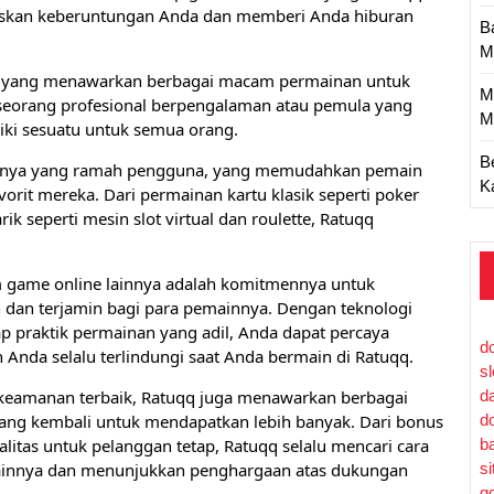
paskan keberuntungan Anda dan memberi Anda hiburan
B
M
a yang menawarkan berbagai macam permainan untuk
M
 seorang profesional berpengalaman atau pemula yang
M
iki sesuatu untuk semua orang.
B
ukanya yang ramah pengguna, yang memudahkan pemain
K
rit mereka. Dari permainan kartu klasik seperti poker
 seperti mesin slot virtual dan roulette, Ratuqq
game online lainnya adalah komitmennya untuk
dan terjamin bagi para pemainnya. Dengan teknologi
ap praktik permainan yang adil, Anda dapat percaya
d
 Anda selalu terlindungi saat Anda bermain di Ratuqq.
sl
 keamanan terbaik, Ratuqq juga menawarkan berbagai
d
ng kembali untuk mendapatkan lebih banyak. Dari bonus
d
itas untuk pelanggan tetap, Ratuqq selalu mencari cara
b
innya dan menunjukkan penghargaan atas dukungan
s
q