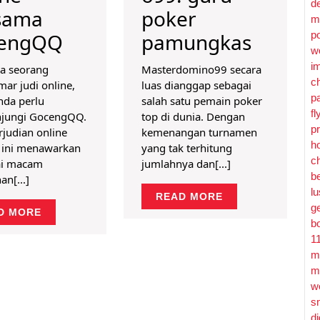
d
sama
poker
m
engQQ
pamungkas
p
w
i
da seorang
Masterdomino99 secara
c
ar judi online,
luas dianggap sebagai
p
da perlu
salah satu pemain poker
fl
jungi GocengQQ.
top di dunia. Dengan
p
rjudian online
kemenangan turnamen
ho
 ini menawarkan
yang tak terhitung
c
ai macam
jumlahnya dan[...]
b
n[...]
l
READ
READ MORE
g
MORE
READ
D MORE
b
MORE
1
m
m
w
s
di