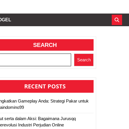
OGEL
SEARCH
Search
RECENT POSTS
ingkatkan Gameplay Anda: Strategi Pakar untuk
aindomino99
kut serta dalam Aksi: Bagaimana Jurusqq
erevolusi Industri Perjudian Online