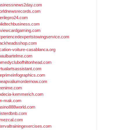
usinessnews2day.com
orldnewsrecords.com
terilepro24.com
olidtechbusiness.com
eviewcardgaming.com
xperiencedexpertstowingservice.com
lackheadsshop.com
ocation-voiture-casablanca.org
paulbartelme.com
omedyclubofhiltonhead.com
rtualartsassistant.com
heprimeinfographics.com
heapvaliumordernow.com
eenime.com
odecia-kemmerich.com
un-mak.com
asino888world.com
isterdbnb.com
kmezcal.com
ntervaltrainingexercises.com