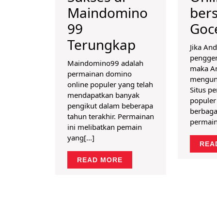
Maindomino
ber
99
Goc
Terungkap
Jika An
penggem
Maindomino99 adalah
maka An
permainan domino
mengun
online populer yang telah
Situs pe
mendapatkan banyak
populer
pengikut dalam beberapa
berbag
tahun terakhir. Permainan
permaina
ini melibatkan pemain
yang[...]
REA
READ
READ MORE
MORE