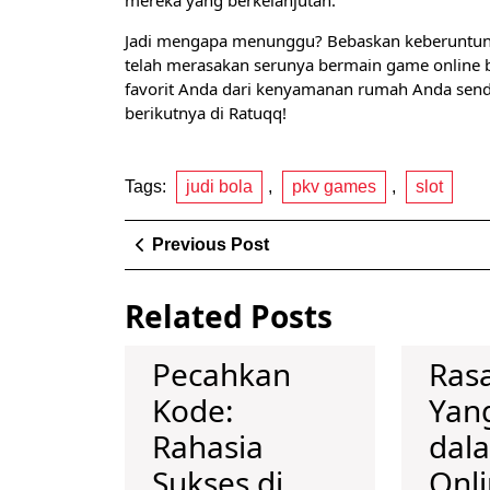
mereka yang berkelanjutan.
Jadi mengapa menunggu? Bebaskan keberuntun
telah merasakan serunya bermain game online b
favorit Anda dari kenyamanan rumah Anda send
berikutnya di Ratuqq!
Tags:
judi bola
,
pkv games
,
slot
Post
Previous
Previous Post
navigation
Post
Related Posts
Pecahkan
Ras
Kode:
Yan
Rahasia
dala
Sukses di
Onl