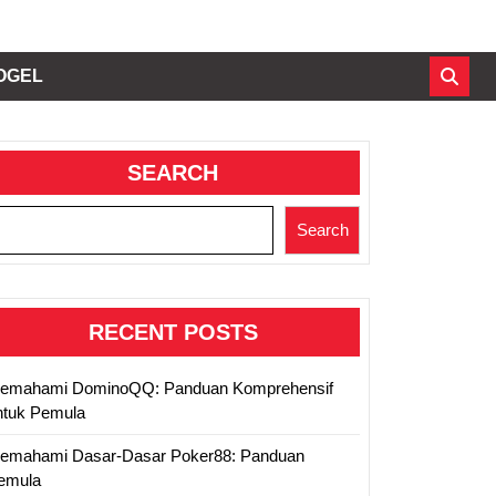
OGEL
SEARCH
Search
RECENT POSTS
emahami DominoQQ: Panduan Komprehensif
ntuk Pemula
emahami Dasar-Dasar Poker88: Panduan
emula