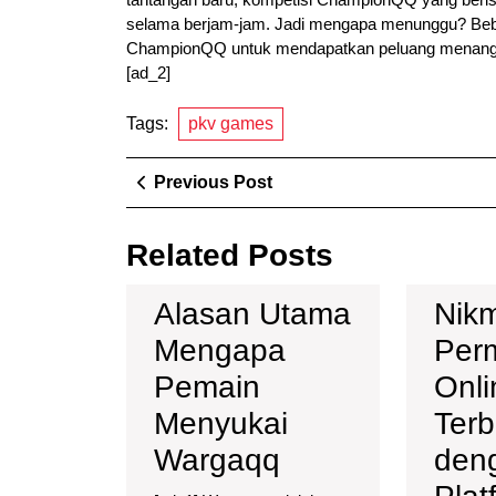
selama berjam-jam. Jadi mengapa menunggu? Bebask
ChampionQQ untuk mendapatkan peluang menang
[ad_2]
Tags:
pkv games
Post
Previous
Previous Post
Post
navigation
Related Posts
Alasan Utama
Nikm
Mengapa
Per
Pemain
Onli
Menyukai
Terb
Wargaqq
den