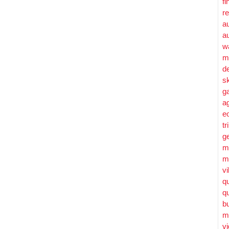
fi
r
a
a
w
m
d
s
g
a
e
tr
g
m
m
v
q
q
b
m
v