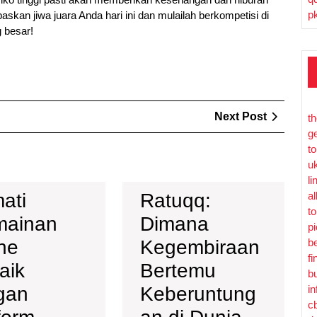
p
an jiwa juara Anda hari ini dan mulailah berkompetisi di
 besar!
Next
Next Post
t
Post
g
t
u
l
ati
Ratuqq:
al
t
mainan
Dimana
p
ne
Kegembiraan
b
fi
aik
Bertemu
bu
gan
Keberuntung
i
c