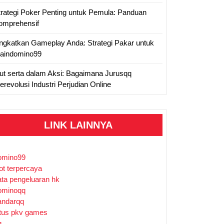
trategi Poker Penting untuk Pemula: Panduan
omprehensif
ingkatkan Gameplay Anda: Strategi Pakar untuk
aindomino99
kut serta dalam Aksi: Bagaimana Jurusqq
erevolusi Industri Perjudian Online
LINK LAINNYA
omino99
ot terpercaya
ata pengeluaran hk
ominoqq
andarqq
itus pkv games
q