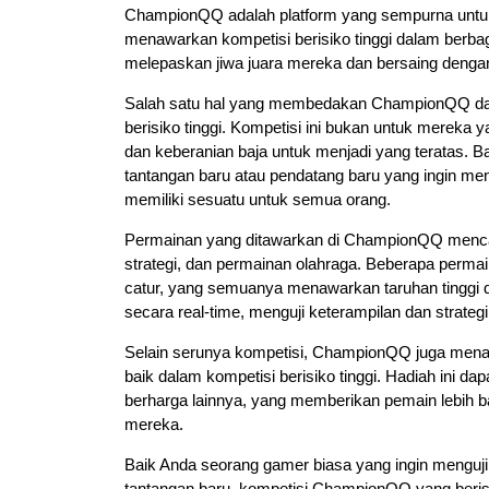
ChampionQQ adalah platform yang sempurna untu
menawarkan kompetisi berisiko tinggi dalam berb
melepaskan jiwa juara mereka dan bersaing dengan
Salah satu hal yang membedakan ChampionQQ dari
berisiko tinggi. Kompetisi ini bukan untuk mereka 
dan keberanian baja untuk menjadi yang teratas.
tantangan baru atau pendatang baru yang ingin 
memiliki sesuatu untuk semua orang.
Permainan yang ditawarkan di ChampionQQ mencak
strategi, dan permainan olahraga. Beberapa permaina
catur, yang semuanya menawarkan taruhan tinggi d
secara real-time, menguji keterampilan dan strate
Selain serunya kompetisi, ChampionQQ juga mena
baik dalam kompetisi berisiko tinggi. Hadiah ini d
berharga lainnya, yang memberikan pemain lebih b
mereka.
Baik Anda seorang gamer biasa yang ingin menguji
tantangan baru, kompetisi ChampionQQ yang beris