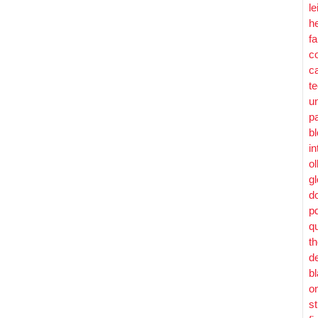
le
h
f
c
c
te
u
p
b
i
o
g
d
p
q
t
d
b
o
s