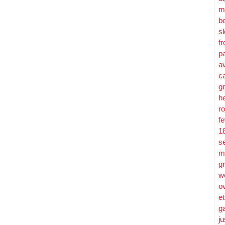
m
b
s
f
p
a
c
g
h
r
f
1
s
m
g
w
o
e
g
j