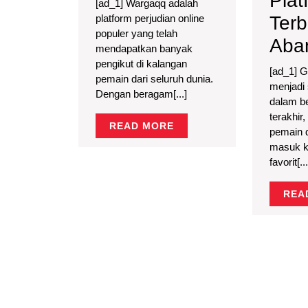
Plat
[ad_1] Wargaqq adalah
platform perjudian online
Terb
populer yang telah
Aba
mendapatkan banyak
pengikut di kalangan
[ad_1] 
pemain dari seluruh dunia.
menjadi
Dengan beragam[...]
dalam b
terakhir
READ
READ MORE
pemain d
MORE
masuk k
favorit[...
REA