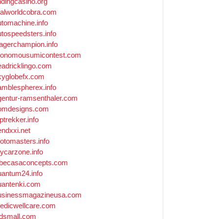
ndingcasino.org
ealworldcobra.com
utomachine.info
utospeedsters.info
agerchampion.info
onomousumicontest.com
eadricklingo.com
kyglobefx.com
amblespherex.info
gentur-ramsenthaler.com
omdesigns.com
iptrekker.info
endxxi.net
otomasters.info
ycarzone.info
ibecasaconcepts.com
uantum24.info
uantenki.com
usinessmagazineusa.com
edicwellcare.com
idsmall.com