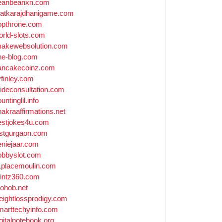
eanbeanxn.com
atkarajdhanigame.com
opthrone.com
orld-slots.com
makewebsolution.com
he-blog.com
ancakecoinz.com
yfinley.com
rideconsultation.com
untinglil.info
hakraaffirmations.net
estjokes4u.com
ustgurgaon.com
eniejaar.com
obbyslot.com
1placemoulin.com
intz360.com
ohob.net
eightlossprodigy.com
marttechyinfo.com
gitalnotebook.org