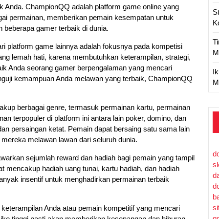
k Anda. ChampionQQ adalah platform game online yang
S
agai permainan, memberikan pemain kesempatan untuk
K
 beberapa gamer terbaik di dunia.
T
 platform game lainnya adalah fokusnya pada kompetisi
M
yang lemah hati, karena membutuhkan keterampilan, strategi,
 Baik Anda seorang gamer berpengalaman yang mencari
I
menguji kemampuan Anda melawan yang terbaik, ChampionQQ
M
up berbagai genre, termasuk permainan kartu, permainan
n terpopuler di platform ini antara lain poker, domino, dan
an persaingan ketat. Pemain dapat bersaing satu sama lain
gi mereka melawan lawan dari seluruh dunia.
d
warkan sejumlah reward dan hadiah bagi pemain yang tampil
sl
apat mencakup hadiah uang tunai, kartu hadiah, dan hadiah
d
anyak insentif untuk menghadirkan permainan terbaik
d
b
s
 keterampilan Anda atau pemain kompetitif yang mencari
q
iko tinggi pasti akan memberikan kesenangan dan hiburan