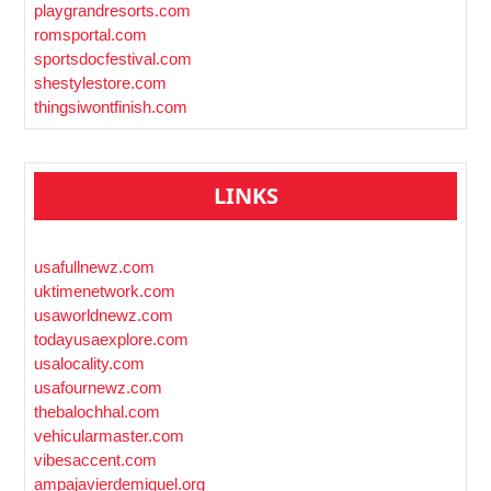
playgrandresorts.com
romsportal.com
sportsdocfestival.com
shestylestore.com
thingsiwontfinish.com
LINKS
usafullnewz.com
uktimenetwork.com
usaworldnewz.com
todayusaexplore.com
usalocality.com
usafournewz.com
thebalochhal.com
vehicularmaster.com
vibesaccent.com
ampajavierdemiguel.org