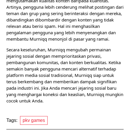
mengutamakan kualitas konten daripada kuantitas.
Artinya, pengguna lebih cenderung melihat postingan dari
teman dan grup yang sering berinteraksi dengan mereka,
dibandingkan dibombardir dengan konten yang tidak
relevan atau berisi spam. Hal ini menghasilkan
pengalaman pengguna yang lebih menyenangkan dan
membantu Murniqq menonjol di pasar yang ramai.
Secara keseluruhan, Murniqq mengubah permainan
jejaring sosial dengan memprioritaskan privasi,
pembangunan komunitas, dan konten berkualitas. Ketika
semakin banyak pengguna mencari alternatif terhadap
platform media sosial tradisional, Murniqq siap untuk
terus berkembang dan memberikan dampak signifikan
pada industri ini. Jika Anda mencari jejaring sosial baru
yang menghargai koneksi dan keaslian, Murniqq mungkin
cocok untuk Anda.
Tags:
pkv games