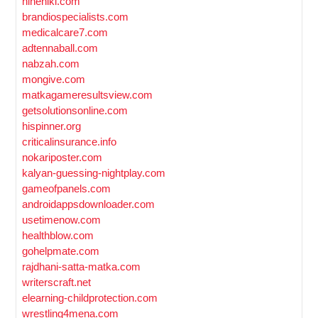
nineniki.com
brandiospecialists.com
medicalcare7.com
adtennaball.com
nabzah.com
mongive.com
matkagameresultsview.com
getsolutionsonline.com
hispinner.org
criticalinsurance.info
nokariposter.com
kalyan-guessing-nightplay.com
gameofpanels.com
androidappsdownloader.com
usetimenow.com
healthblow.com
gohelpmate.com
rajdhani-satta-matka.com
writerscraft.net
elearning-childprotection.com
wrestling4mena.com