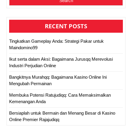
Search
RECENT POSTS
Tingkatkan Gameplay Anda: Strategi Pakar untuk
Maindomino99
Ikut serta dalam Aksi: Bagaimana Jurusqq Merevolusi
Industri Perjudian Online
Bangkitnya Murahqq: Bagaimana Kasino Online Ini
Mengubah Permainan
Membuka Potensi Ratujudiqq: Cara Memaksimalkan
Kemenangan Anda
Bersiaplah untuk Bermain dan Menang Besar di Kasino
Online Premier Rajajudiqq