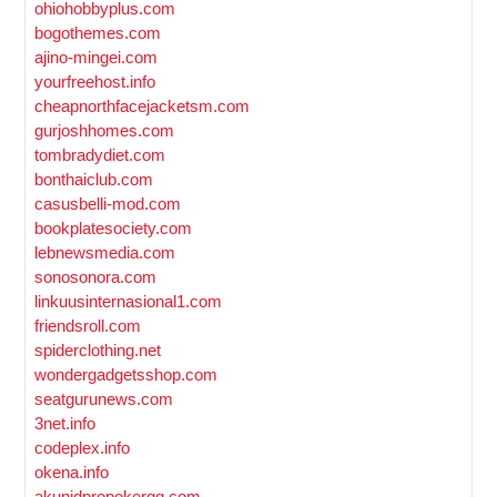
ohiohobbyplus.com
bogothemes.com
ajino-mingei.com
yourfreehost.info
cheapnorthfacejacketsm.com
gurjoshhomes.com
tombradydiet.com
bonthaiclub.com
casusbelli-mod.com
bookplatesociety.com
lebnewsmedia.com
sonosonora.com
linkuusinternasional1.com
friendsroll.com
spiderclothing.net
wondergadgetsshop.com
seatgurunews.com
3net.info
codeplex.info
okena.info
akunidpropokerqq.com