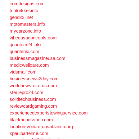
eomdesigns.com
triptrekker.info
gendxxi.net
motomasters.info
mycarzone.info
vibecasaconcepts.com
quantum24.info
quantenki.com
businessmagazineusa.com
medicwellcare.com
vidsmall.com
businessnews2day.com
worldnewsrecords.com
sterilepro24.com
solidtechbusiness.com
reviewcardgaming.com
experiencedexpertstowingservice.com
blackheadsshop.com
location-voiture-casablanca.org
kpaulbartelme.com