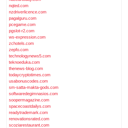
nqted.com
nzdriverlicence.com
pagalguru.com
pcegame.com
pgslot-r2.com
ws-expression.com
zchotels.com
zepfo.com
technologynews5.com
teknoeduka.com
thenews-blog.com
todaycryptotimes.com
usabonuscodes.com
sm-satta-makta-gods.com
softwaredegimnasios.com
soopermagazine.com
spacecoastdailys.com
readytrademark.com
renovationsrated.com
scoziarestaurant.com