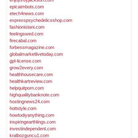
epicaimbots.com
etech4news.com
expresspsychedelicsshop.com
fashionistani.com
feelingswed.com
firecabal.com
forbessmagazine.com
globalmarketlivetoday.com
gpl-license.com
grow2every.com
healthhousecare.com
healthkartreview.com
helpquitporn.com
highqualitybanknote.com
hostingnews24.com
hottstyle.com
howtodiyanything.com
inspiringearthlings.com
investindependent.com
kralbozguncu1.com