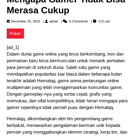
Merasa Cukup
admin
December 25, 2025
admin
0 Comments
3:21 pm
Poker
[ad_1]
Dalam dunia game online yang terus berkembang, tren dan
permainan baru terus bermunculan untuk menarik perhatian
para pemain di seluruh dunia. Salah satu game yang
mendapatkan popularitas luar biasa dalam beberapa bulan
terakhir adalah Hematqq, game arena pertarungan online
multipemain yang telah menggemparkan komunitas game.
Dengan gameplay-nya yang serba cepat, grafis yang
memukau, dan sifat kompetitifnya, tidak heran mengapa para
gamer sepertinya tidak pernah puas dengan Hematqq.
Hematqq, dikembangkan oleh tim pengembang game
berbakat, menawarkan pengalaman bermain unik kepada
pemain yang menggabungkan elemen strategi, kerja tim, dan