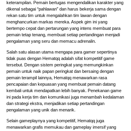
keterampilan. Pemain bertugas mengendalikan karakter yang
dikenal sebagai “pahlawan” dan harus bekerja sama dengan
rekan satu tim untuk mengalahkan tim lawan dengan
menghancurkan markas mereka. Aspek gim ini yang
bertempo cepat dan pertarungan yang intens membuat para
pemain tetap tenang, membuat setiap pertandingan menjadi
pengalaman yang seru dan memacu adrenalin.
Salah satu alasan utama mengapa para gamer sepertinya
tidak puas dengan Hematqq adalah sifat kompetitif game
tersebut. Dengan sistem peringkat yang memungkinkan
pemain untuk naik papan peringkat dan bersaing dengan
pemain terampil lainnya, Hematqq menawarkan rasa
pencapaian dan kepuasan yang membuat pemain datang
kembali untuk mendapatkan lebih banyak. Penekanan game
ini pada kerja tim dan komunikasi juga menambah kedalaman
dan strategi ekstra, menjadikan setiap pertandingan
pengalaman yang unik dan menarik.
Selain gameplaynya yang kompetitif, Hematqq juga
menawarkan grafis memukau dan gameplay imersif yang