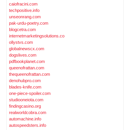
caiofracini.com
techpositive.info
unseonrang.com
pak-urdu-poetry.com
blogcetra.com
internetmarketingsolutions.co
ollystvs.com
globalnewscx.com
dogslives.com
pdfbookplanet.com
queenofrattan.com
thequeenofrattan.com
denohubpro.com
blades-knife.com
one-piece-spoiler.com
studiooneiota.com
findingcasino.org
realworldcobra.com
automachine.info
autospeedsters.info