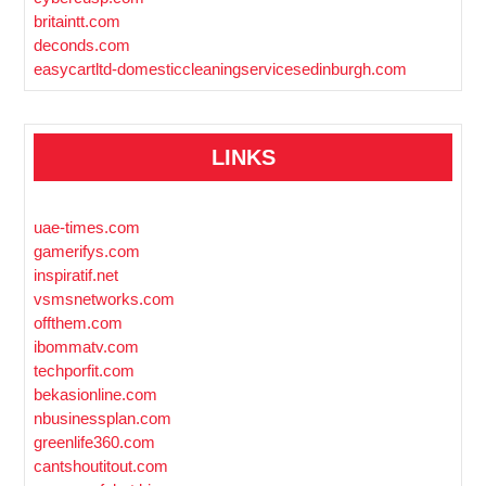
britaintt.com
deconds.com
easycartltd-domesticcleaningservicesedinburgh.com
LINKS
uae-times.com
gamerifys.com
inspiratif.net
vsmsnetworks.com
offthem.com
ibommatv.com
techporfit.com
bekasionline.com
nbusinessplan.com
greenlife360.com
cantshoutitout.com