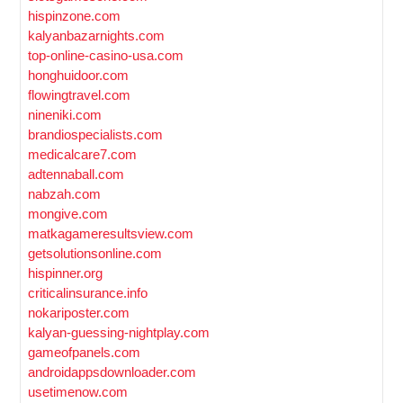
hispinzone.com
kalyanbazarnights.com
top-online-casino-usa.com
honghuidoor.com
flowingtravel.com
nineniki.com
brandiospecialists.com
medicalcare7.com
adtennaball.com
nabzah.com
mongive.com
matkagameresultsview.com
getsolutionsonline.com
hispinner.org
criticalinsurance.info
nokariposter.com
kalyan-guessing-nightplay.com
gameofpanels.com
androidappsdownloader.com
usetimenow.com