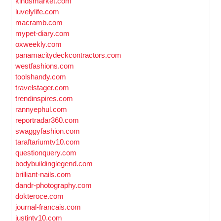
kindsmarket.com
luvelylife.com
macramb.com
mypet-diary.com
oxweekly.com
panamacitydeckcontractors.com
westfashions.com
toolshandy.com
travelstager.com
trendinspires.com
rannyephul.com
reportradar360.com
swaggyfashion.com
taraftariumtv10.com
questionquery.com
bodybuildinglegend.com
brilliant-nails.com
dandr-photography.com
dokteroce.com
journal-francais.com
justintv10.com