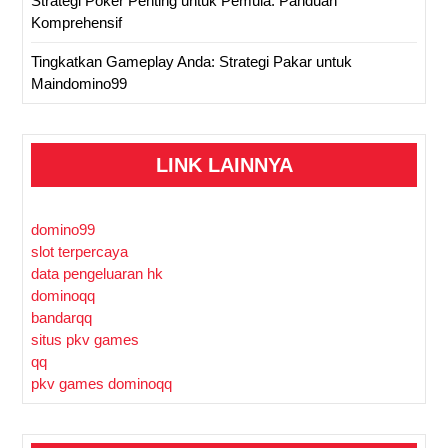
Strategi Poker Penting untuk Pemula: Panduan
Komprehensif
Tingkatkan Gameplay Anda: Strategi Pakar untuk
Maindomino99
LINK LAINNYA
domino99
slot terpercaya
data pengeluaran hk
dominoqq
bandarqq
situs pkv games
qq
pkv games dominoqq