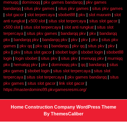
menuqq
|
dominoqq
|
pkv games bandarqq
|
pkv games
bandarqq
|
situs pkv games
|
situs pkv games
|
situs pkv games
|
slot gacor
|
slot terpercaya
|
sbobet88
|
pkv
|
slot maxwin
|
slot
anti rungkat
|
x500 slot
|
situs slot terpercaya
|
situs slot gacor
|
x500 slot
|
situs slot terpercaya
|
slot anti rungkat
|
situs slot
terpercaya
|
situs pkv games
|
bandarqq pkv
|
pkv
|
bandarqq
pkv
|
bandarqq pkv
|
bandarqq pkv
|
pkv
|
pkv
|
pkv
|
situs pkv
games
|
pkv qq
|
pkv qq
|
bandarqq
|
pkv qq
|
situs pkv
|
pkv
|
pkv
|
pkv
|
situs slot gacor
|
sbobet login
|
sbobet login
|
sbobet88
login
|
login sbobet
|
situs pkv
|
situs pkv
|
menuqq pkv
|
murniqq
pkv
|
hematqq pkv
|
pkv
|
dominoqq pkv
|
qq
|
bandarqq
|
situs
pkv games
|
sbobet login
|
situs slot terpercaya
|
situs slot
terpercaya
|
situs slot terpercaya
|
pkv games bandarqq
|
situs
pkv games
|
situs slot gacor
|
link slot gacor
|
https://masterdomino99.pkvgamesresmi.org/
Home Construction Company WordPress Theme
By ThemesCaliber