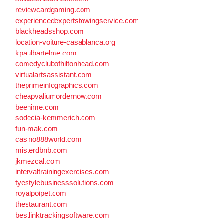
reviewcardgaming.com
experiencedexpertstowingservice.com
blackheadsshop.com
location-voiture-casablanca.org
kpaulbartelme.com
comedyclubofhiltonhead.com
virtualartsassistant.com
theprimeinfographics.com
cheapvaliumordernow.com
beenime.com
sodecia-kemmerich.com
fun-mak.com
casino888world.com
misterdbnb.com
jkmezcal.com
intervaltrainingexercises.com
tyestylebusinesssolutions.com
royalpoipet.com
thestaurant.com
bestlinktrackingsoftware.com