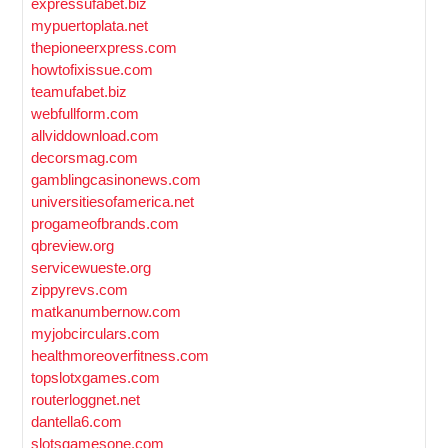
expressufabet.biz
mypuertoplata.net
thepioneerxpress.com
howtofixissue.com
teamufabet.biz
webfullform.com
allviddownload.com
decorsmag.com
gamblingcasinonews.com
universitiesofamerica.net
progameofbrands.com
qbreview.org
servicewueste.org
zippyrevs.com
matkanumbernow.com
myjobcirculars.com
healthmoreoverfitness.com
topslotxgames.com
routerloggnet.net
dantella6.com
slotsgamesone.com