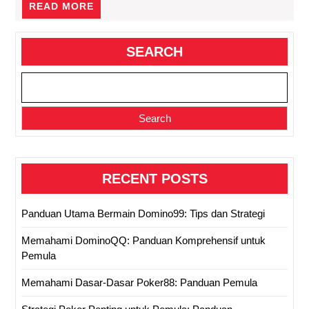
READ
READ MORE
MORE
SEARCH
Search
RECENT POSTS
Panduan Utama Bermain Domino99: Tips dan Strategi
Memahami DominoQQ: Panduan Komprehensif untuk
Pemula
Memahami Dasar-Dasar Poker88: Panduan Pemula