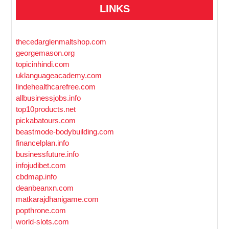
LINKS
thecedarglenmaltshop.com
georgemason.org
topicinhindi.com
uklanguageacademy.com
lindehealthcarefree.com
allbusinessjobs.info
top10products.net
pickabatours.com
beastmode-bodybuilding.com
financelplan.info
businessfuture.info
infojudibet.com
cbdmap.info
deanbeanxn.com
matkarajdhanigame.com
popthrone.com
world-slots.com