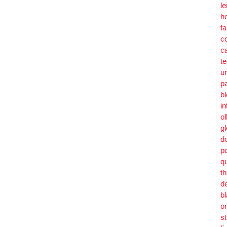
le
h
f
c
c
te
u
p
b
i
o
g
d
p
q
t
d
b
o
s