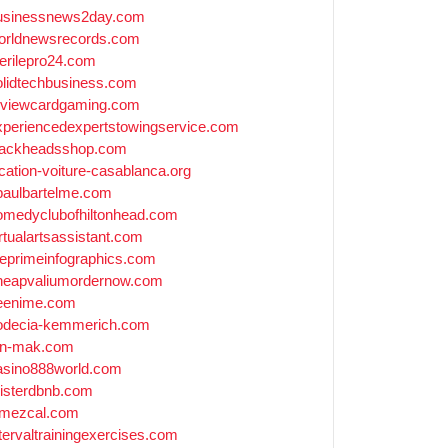
usinessnews2day.com
orldnewsrecords.com
terilepro24.com
olidtechbusiness.com
eviewcardgaming.com
xperiencedexpertstowingservice.com
lackheadsshop.com
ocation-voiture-casablanca.org
paulbartelme.com
omedyclubofhiltonhead.com
rtualartsassistant.com
heprimeinfographics.com
heapvaliumordernow.com
eenime.com
odecia-kemmerich.com
un-mak.com
asino888world.com
isterdbnb.com
kmezcal.com
ntervaltrainingexercises.com