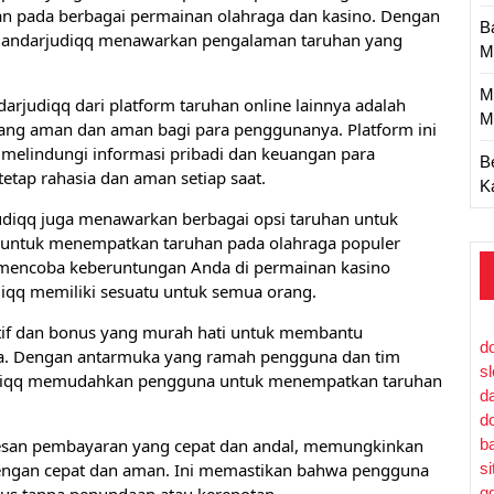
n pada berbagai permainan olahraga dan kasino. Dengan
B
, Bandarjudiqq menawarkan pengalaman taruhan yang
M
M
rjudiqq dari platform taruhan online lainnya adalah
M
ng aman dan aman bagi para penggunanya. Platform ini
melindungi informasi pribadi dan keuangan para
B
tap rahasia dan aman setiap saat.
K
udiqq juga menawarkan berbagai opsi taruhan untuk
k untuk menempatkan taruhan pada olahraga populer
tau mencoba keberuntungan Anda di permainan kasino
judiqq memiliki sesuatu untuk semua orang.
tif dan bonus yang murah hati untuk membantu
d
 Dengan antarmuka yang ramah pengguna dan tim
sl
udiqq memudahkan pengguna untuk menempatkan taruhan
d
d
osesan pembayaran yang cepat dan andal, memungkinkan
b
engan cepat dan aman. Ini memastikan bahwa pengguna
s
q