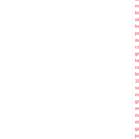
m
b
s
f
p
a
c
g
h
r
f
1
s
m
g
w
o
e
g
j