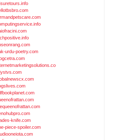
isuretours.info
ellotbsbro.com
armandpetscare.com
omputingservice.info
aiofracini.com
chpositive.info
nseonrang.com
ak-urdu-poetry.com
logcetra.com
nternetmarketingsolutions.co
llystvs.com
lobalnewscx.com
ogslives.com
dfbookplanet.com
ueenofrattan.com
hequeenofrattan.com
enohubpro.com
lades-knife.com
ne-piece-spoiler.com
tudiooneiota.com