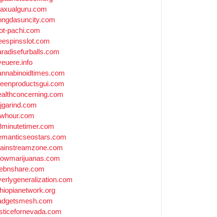
axualguru.com
ongdasuncity.com
lot-pachi.com
reespinsslot.com
aradisefurballs.com
veuere.info
annabinoidtimes.com
reenproductsgui.com
ealthconcerning.com
ojgarind.com
ewhour.com
8minutetimer.com
emanticseostars.com
ainstreamzone.com
rowmarijuanas.com
ebnshare.com
verlygeneralization.com
thiopianetwork.org
adgetsmesh.com
usticefornevada.com