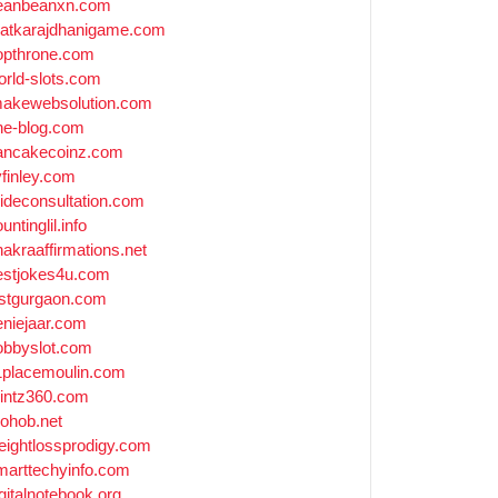
eanbeanxn.com
atkarajdhanigame.com
opthrone.com
orld-slots.com
makewebsolution.com
he-blog.com
ancakecoinz.com
yfinley.com
rideconsultation.com
untinglil.info
hakraaffirmations.net
estjokes4u.com
ustgurgaon.com
eniejaar.com
obbyslot.com
1placemoulin.com
intz360.com
ohob.net
eightlossprodigy.com
marttechyinfo.com
gitalnotebook.org