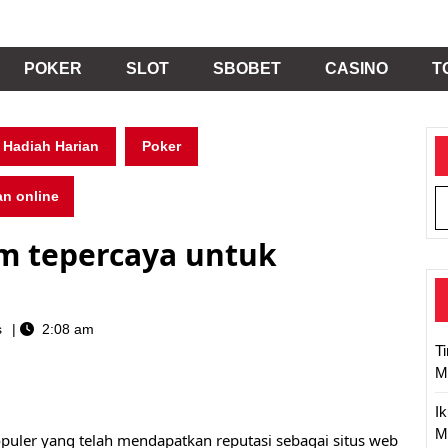
POKER
SLOT
SBOBET
CASINO
T
 Hadiah Harian
Poker
an online
rm tepercaya untuk
s
2:08 am
T
M
I
M
puler yang telah mendapatkan reputasi sebagai situs web