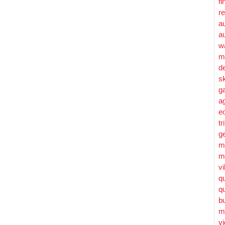
fi
r
a
a
w
m
d
s
g
a
e
tr
g
m
m
v
q
q
b
m
v