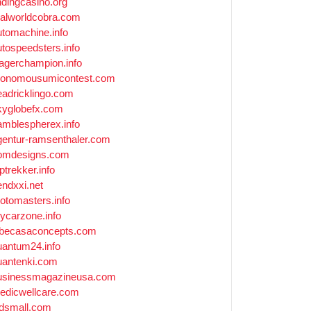
ndingcasino.org
ealworldcobra.com
utomachine.info
utospeedsters.info
agerchampion.info
onomousumicontest.com
eadricklingo.com
kyglobefx.com
amblespherex.info
gentur-ramsenthaler.com
omdesigns.com
iptrekker.info
endxxi.net
otomasters.info
ycarzone.info
ibecasaconcepts.com
uantum24.info
uantenki.com
usinessmagazineusa.com
edicwellcare.com
idsmall.com