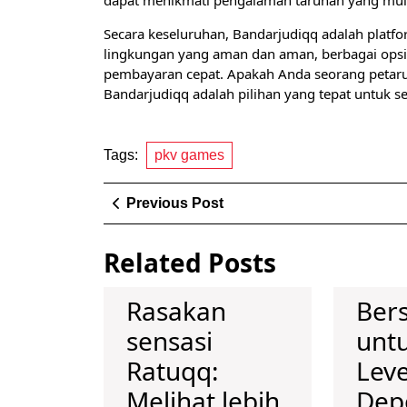
dapat menikmati pengalaman taruhan yang mul
Secara keseluruhan, Bandarjudiqq adalah platf
lingkungan yang aman dan aman, berbagai opsi
pembayaran cepat. Apakah Anda seorang petaru
Bandarjudiqq adalah pilihan yang tepat untuk 
Tags:
pkv games
Post
Previous
Previous Post
navigation
Post
Related Posts
Rasakan
Bers
sensasi
unt
Ratuqq:
Lev
Melihat lebih
Dep